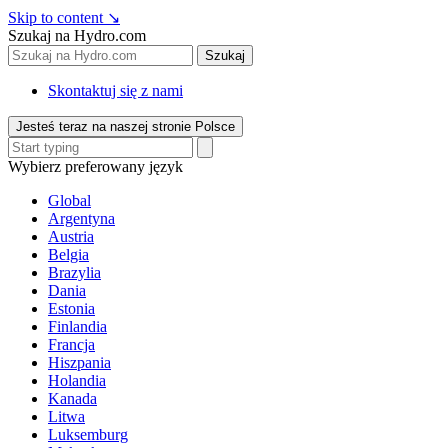
Skip to content
↘
Szukaj na Hydro.com
Szukaj
Skontaktuj się z nami
Jesteś teraz na naszej stronie Polsce
Wybierz preferowany język
Global
Argentyna
Austria
Belgia
Brazylia
Dania
Estonia
Finlandia
Francja
Hiszpania
Holandia
Kanada
Litwa
Luksemburg