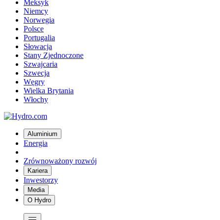
Meksyk
Niemcy
Norwegia
Polsce
Portugalia
Słowacja
Stany Zjednoczone
Szwajcaria
Szwecja
Węgry
Wielka Brytania
Włochy
Aluminium
Energia
Zrównoważony rozwój
Kariera
Inwestorzy
Media
O Hydro