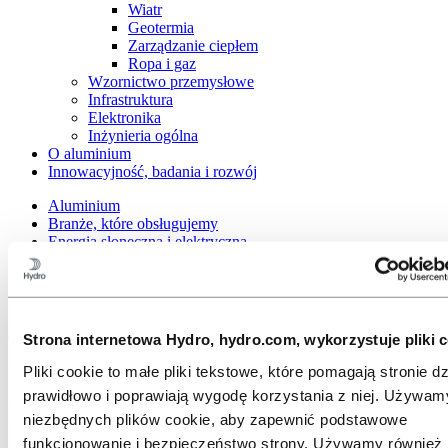
Wiatr
Geotermia
Zarządzanie ciepłem
Ropa i gaz
Wzornictwo przemysłowe
Infrastruktura
Elektronika
Inżynieria ogólna
O aluminium
Innowacyjność, badania i rozwój
Aluminium
Branże, które obsługujemy
Energia słoneczna i elektryczna
Branża solarna
Fotowoltaika
Aluminium w fotowoltaice
Strona internetowa Hydro, hydro.com, wykorzystuje pliki c
Pliki cookie to małe pliki tekstowe, które pomagają stronie dz
Rozwiązania aluminiowe mogą posłużyć do konstrukcji lub
montażu ram modułów fotowoltaicznych, a także systemów
prawidłowo i poprawiają wygodę korzystania z niej. Używam
montażowych do modułów fotowoltaicznych.
niezbędnych plików cookie, aby zapewnić podstawowe
funkcjonowanie i bezpieczeństwo strony. Używamy również