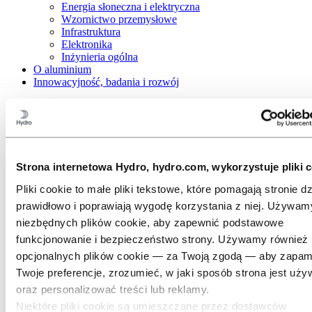
Energia słoneczna i elektryczna
Wzornictwo przemysłowe
Infrastruktura
Elektronika
Inżynieria ogólna
O aluminium
Innowacyjność, badania i rozwój
Aluminium
Branże, które obsługujemy
Branża HVACR
Aluminium w systemach HVACR nowej
Strona internetowa Hydro, hydro.com, wykorzystuje pliki c
generacji
Pliki cookie to małe pliki tekstowe, które pomagają stronie dz
prawidłowo i poprawiają wygodę korzystania z niej. Używam
Klimat naszej planety ociepla się, a społeczeństwa na całym świecie
osiągają coraz wyższy standard życia. Zastosowanie aluminium
niezbędnych plików cookie, aby zapewnić podstawowe
pozwala spełnić zapotrzebowanie na świadome ekologicznie
funkcjonowanie i bezpieczeństwo strony. Używamy również
systemy regulacji klimatu wewnętrznego.
opcjonalnych plików cookie — za Twoją zgodą — aby zapam
Twoje preferencje, zrozumieć, w jaki sposób strona jest uży
oraz personalizować treści lub reklamy.
Niektóre pliki cookie są umieszczane przez dostawców