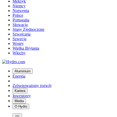
Meksyk
Niemcy
Norwegia
Polsce
Portugalia
Słowacja
Stany Zjednoczone
Szwajcaria
Szwecja
Węgry
Wielka Brytania
Włochy
Aluminium
Energia
Zrównoważony rozwój
Kariera
Inwestorzy
Media
O Hydro