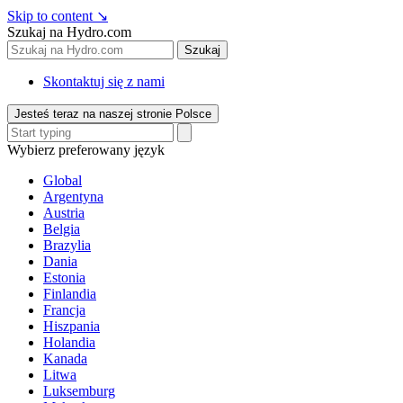
Skip to content
↘
Szukaj na Hydro.com
Szukaj
Skontaktuj się z nami
Jesteś teraz na naszej stronie Polsce
Wybierz preferowany język
Global
Argentyna
Austria
Belgia
Brazylia
Dania
Estonia
Finlandia
Francja
Hiszpania
Holandia
Kanada
Litwa
Luksemburg