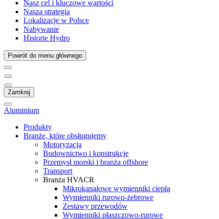
Nasz cel i kluczowe wartości
Nasza strategia
Lokalizacje w Polsce
Nabywanie
Historie Hydro
Powrót do menu głównego
Zamknij
Aluminium
Produkty
Branże, które obsługujemy
Motoryzacja
Budownictwo i konstrukcje
Przemysł morski i branża offshore
Transport
Branża HVACR
Mikrokanałowe wymienniki ciepła
Wymienniki rurowo-żebrowe
Zestawy przewodów
Wymienniki płaszczowo-rurowe