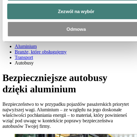
Energia słoneczna i elektryczna
Wzornictwo przemysłowe
Zezwól na wybór
Infrastruktura
Elektronika
Inżynieria ogólna
Odmowa
O aluminium
Innowacyjność, badania i rozwój
Aluminium
Branże, które obsługujemy
Transport
Autobusy
Bezpieczniejsze autobusy
dzięki aluminium
Bezpieczeństwo to w przypadku pojazdów pasażerskich priorytet
najwyższej wagi. Aluminium – ze względu na jego doskonałe
właściwości pochłaniania energii – to materiał, który powinieneś
wziąć pod uwagę w kontekście poprawy bezpieczeństwa
autobusów Twojej firmy.