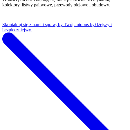
kolektory, listwy paliwowe, przewody olejowe i obudowy.
Skontaktuj się z nami i spraw, by Twój autobus był lżejszy i
bezpieczniejszy.