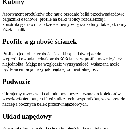
Kabiny
Asortyment produktów obejmuje przednie belki przeciwnajazdowe,
bagażniki dachowe, profile na belki tablicy rozdzielczej i
konstrukcję drzwi – a także elementy wnętrza kabiny, takie jak ramy
łóżek i stoliki.
Profile a grubość ścianek
Profile o jednolitej grubości ścianki są najłatwiejsze do
wyprodukowania, jednak grubość ścianek w profilu może być też
niejednolita. Mając na względzie wytrzymałość, wskazana może
być koncentracja masy jak najdalej od neutralnej osi.
Podwozie
Oferujemy rozwiązania aluminiowe przeznaczone do kolektorów
wysokociśnieniowych i hydraulicznych, wsporników, zaczepów do
naczep i bocznych belek przeciwnajazdowych.
Układ napędowy
W naszej ofercie znajdują się m.in. pierścienie wentylatora,