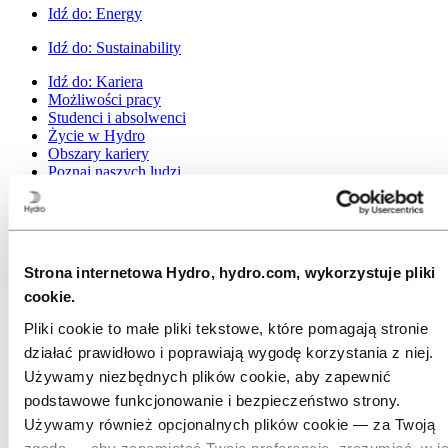
Idź do:
Energy
Idź do:
Sustainability
Idź do:
Kariera
Możliwości pracy
Studenci i absolwenci
Życie w Hydro
Obszary kariery
Poznaj naszych ludzi
Podróż rekrutacyjna
Kontakt i FAQ
Idź do:
Investors
Inwestorzy
Strona internetowa Hydro, hydro.com, wykorzystuje pliki
Idź do:
Media
cookie.
Media contacts
Pliki cookie to małe pliki tekstowe, które pomagają stronie
Nowości
Hydro w skrócie
działać prawidłowo i poprawiają wygodę korzystania z niej.
Galeria multimediów
Używamy niezbędnych plików cookie, aby zapewnić
Idź do:
O Hydro
podstawowe funkcjonowanie i bezpieczeństwo strony.
To jest Hydro
Używamy również opcjonalnych plików cookie — za Twoją
Branże, które mają znaczenie
zgodą — aby zapamiętać Twoje preferencje, zrozumieć, w ja