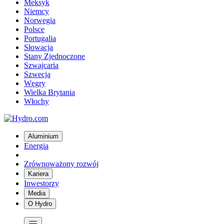
Meksyk
Niemcy
Norwegia
Polsce
Portugalia
Słowacja
Stany Zjednoczone
Szwajcaria
Szwecja
Węgry
Wielka Brytania
Włochy
Aluminium
Energia
Zrównoważony rozwój
Kariera
Inwestorzy
Media
O Hydro