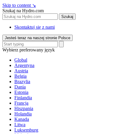
Skip to content
↘
Szukaj na Hydro.com
Szukaj
Skontaktuj się z nami
Jesteś teraz na naszej stronie Polsce
Wybierz preferowany język
Global
Argentyna
Austria
Belgia
Brazylia
Dania
Estonia
Finlandia
Francja
Hiszpania
Holandia
Kanada
Litwa
Luksemburg