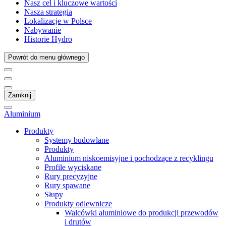
Nasz cel i kluczowe wartości
Nasza strategia
Lokalizacje w Polsce
Nabywanie
Historie Hydro
Powrót do menu głównego
Zamknij
Aluminium
Produkty
Systemy budowlane
Produkty
Aluminium niskoemisyjne i pochodzące z recyklingu
Profile wyciskane
Rury precyzyjne
Rury spawane
Słupy
Produkty odlewnicze
Walcówki aluminiowe do produkcji przewodów
i drutów