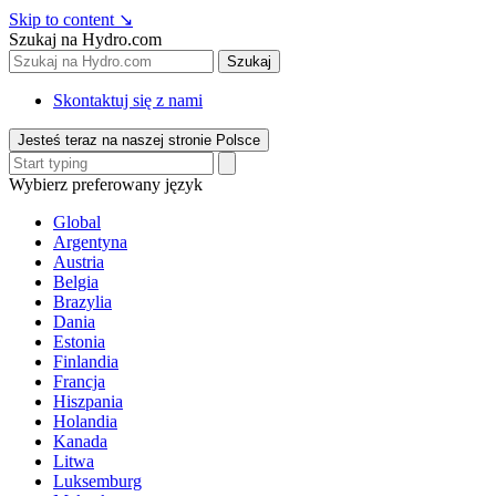
Skip to content
↘
Szukaj na Hydro.com
Szukaj
Skontaktuj się z nami
Jesteś teraz na naszej stronie Polsce
Wybierz preferowany język
Global
Argentyna
Austria
Belgia
Brazylia
Dania
Estonia
Finlandia
Francja
Hiszpania
Holandia
Kanada
Litwa
Luksemburg