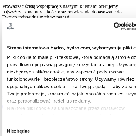
Prowadząc ścisłą współpracę z naszymi klientami oferujemy
najwyższe standardy jakości oraz rozwiązania dopasowane do
Twoich indywidualnych wymagań.
Strona internetowa Hydro, hydro.com, wykorzystuje pliki c
Pliki cookie to małe pliki tekstowe, które pomagają stronie dz
prawidłowo i poprawiają wygodę korzystania z niej. Używam
niezbędnych plików cookie, aby zapewnić podstawowe
funkcjonowanie i bezpieczeństwo strony. Używamy również
opcjonalnych plików cookie — za Twoją zgodą — aby zapam
Skontaktuj się z nami i porozmawiaj z naszymi ekspertami na temat
Twoje preferencje, zrozumieć, w jaki sposób strona jest uży
rafinowanego aluminium
oraz personalizować treści lub reklamy.
Niektóre pliki cookie są umieszczane przez dostawców
zewnętrznych, których narzędzi używamy do celów bezpiec
analityki lub reklamy. Podmioty te mogą łączyć informacje z
Wybór
podczas Twojego korzystania z naszej strony z innymi danym
Niezbędne
zgody