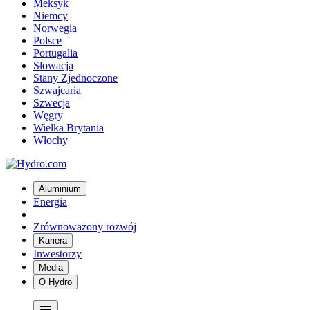
Meksyk
Niemcy
Norwegia
Polsce
Portugalia
Słowacja
Stany Zjednoczone
Szwajcaria
Szwecja
Węgry
Wielka Brytania
Włochy
Aluminium
Energia
Zrównoważony rozwój
Kariera
Inwestorzy
Media
O Hydro