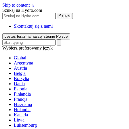
Skip to content
↘
Szukaj na Hydro.com
Szukaj
Skontaktuj się z nami
Jesteś teraz na naszej stronie Polsce
Wybierz preferowany język
Global
Argentyna
Austria
Belgia
Brazylia
Dania
Estonia
Finlandia
Francja
Hiszpania
Holandia
Kanada
Litwa
Luksemburg