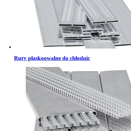
Rury płaskoowalne do chłodnic