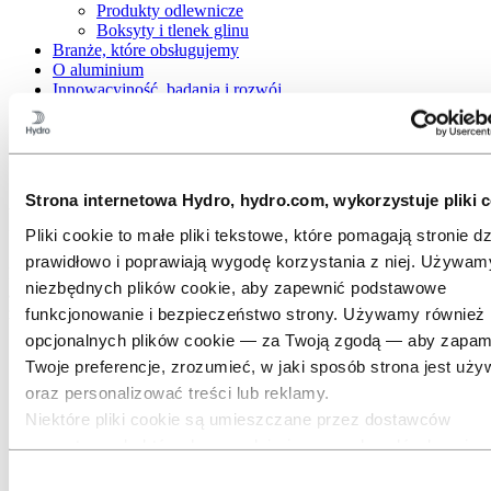
Produkty odlewnicze
Boksyty i tlenek glinu
Branże, które obsługujemy
O aluminium
Innowacyjność, badania i rozwój
Aluminium
Produkty
Rury spawane
Strona internetowa Hydro, hydro.com, wykorzystuje pliki c
Rury spawane
Pliki cookie to małe pliki tekstowe, które pomagają stronie dz
prawidłowo i poprawiają wygodę korzystania z niej. Używam
Rury spawane są wytwarzane poprzez formowanie płaskiego paska
niezbędnych plików cookie, aby zapewnić podstawowe
aluminium, którego krawędzie są następnie łączone w procesie
zgrzewania prądami wysokiej częstotliwości.
funkcjonowanie i bezpieczeństwo strony. Używamy również
opcjonalnych plików cookie — za Twoją zgodą — aby zapam
Twoje preferencje, zrozumieć, w jaki sposób strona jest uży
oraz personalizować treści lub reklamy.
Niektóre pliki cookie są umieszczane przez dostawców
zewnętrznych, których narzędzi używamy do celów bezpiec
analityki lub reklamy. Podmioty te mogą łączyć informacje z
Wybór