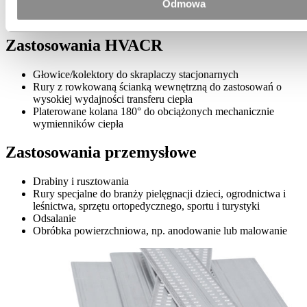
Głowice/kolektory do chłodnic akumulatora
Odmowa
Rurki małej średnicy do przewodów połączeniowych
Zastosowania HVACR
Głowice/kolektory do skraplaczy stacjonarnych
Rury z rowkowaną ścianką wewnętrzną do zastosowań o
wysokiej wydajności transferu ciepła
Platerowane kolana 180° do obciążonych mechanicznie
wymienników ciepła
Zastosowania przemysłowe
Drabiny i rusztowania
Rury specjalne do branży pielęgnacji dzieci, ogrodnictwa i
leśnictwa, sprzętu ortopedycznego, sportu i turystyki
Odsalanie
Obróbka powierzchniowa, np. anodowanie lub malowanie