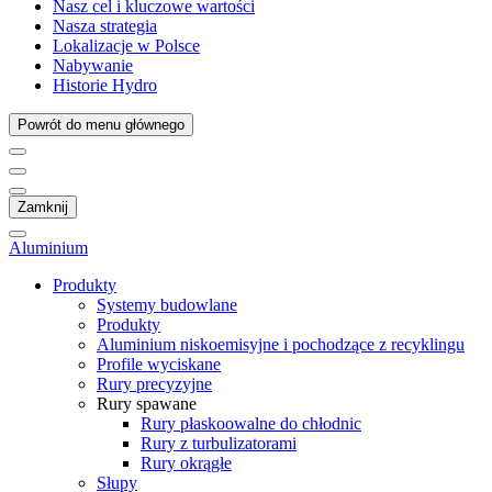
Nasz cel i kluczowe wartości
Nasza strategia
Lokalizacje w Polsce
Nabywanie
Historie Hydro
Powrót do menu głównego
Zamknij
Aluminium
Produkty
Systemy budowlane
Produkty
Aluminium niskoemisyjne i pochodzące z recyklingu
Profile wyciskane
Rury precyzyjne
Rury spawane
Rury płaskoowalne do chłodnic
Rury z turbulizatorami
Rury okrągłe
Słupy