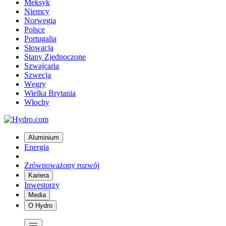
Meksyk
Niemcy
Norwegia
Polsce
Portugalia
Słowacja
Stany Zjednoczone
Szwajcaria
Szwecja
Węgry
Wielka Brytania
Włochy
Aluminium
Energia
Zrównoważony rozwój
Kariera
Inwestorzy
Media
O Hydro