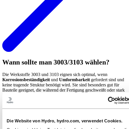
Wann sollte man 3003/3103 wählen?
Die Werkstoffe 3003 und 3103 eignen sich optimal, wenn
Korrosionsbeständigkeit
und
Umformbarkeit
gefordert sind und
keine tragende Struktur benötigt wird. Sie sind besonders gut für
Bauteile geeignet, die während der Fertigung geschweißt oder stark
umgeformt werden, und decken ein breites Anwendungsspektrum
ab – von der Fertigung in Innenräumen bis hin zur Bewitterung im
Freien.
Der Unterschied zwischen den beiden Werkstoffen ist subtil, aber
Die Website von Hydro, hydro.com, verwendet Cookies.
wichtig zu verstehen. 3103 enthält etwas mehr Legierungselemente,
was ihm eine etwas höhere Festigkeit und verbesserte Eigenschaften