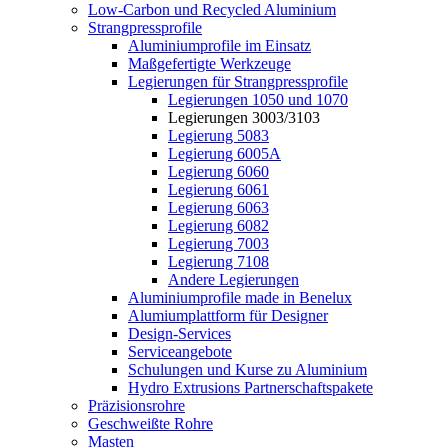
Low-Carbon und Recycled Aluminium
Strangpressprofile
Aluminiumprofile im Einsatz
Maßgefertigte Werkzeuge
Legierungen für Strangpressprofile
Legierungen 1050 und 1070
Legierungen 3003/3103
Legierung 5083
Legierung 6005A
Legierung 6060
Legierung 6061
Legierung 6063
Legierung 6082
Legierung 7003
Legierung 7108
Andere Legierungen
Aluminiumprofile made in Benelux
Alumiumplattform für Designer
Design-Services
Serviceangebote
Schulungen und Kurse zu Aluminium
Hydro Extrusions Partnerschaftspakete
Präzisionsrohre
Geschweißte Rohre
Masten