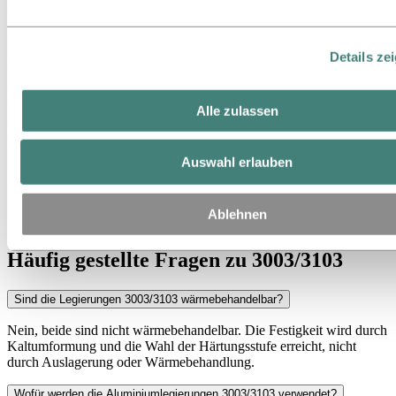
Vielzahl von Außenanwendungen gut meistert.
Beispiele: Stehfalz-Dachprofile, Fassadenverkleidungsplatten,
Details ze
Regenschutzsysteme
Lebensmittelverarbeitung und -lagerung
Alle zulassen
Wo Profile täglich Feuchtigkeit, Reinigungsmitteln, Säuren in
Lebensmitteln und in einigen Fällen längerem Kontakt mit
Flüssigkeiten oder milden Chemikalien ausgesetzt sind.
Auswahl erlauben
Beispiele: Oberflächen in gewerblichen Küchen,
Dunstabzugshauben, Lebensmittelbehälter,
Ablehnen
Wasseraufbereitungsanlagen
Häufig gestellte Fragen zu 3003/3103
Sind die Legierungen 3003/3103 wärmebehandelbar?
Nein, beide sind nicht wärmebehandelbar. Die Festigkeit wird durch
Kaltumformung und die Wahl der Härtungsstufe erreicht, nicht
durch Auslagerung oder Wärmebehandlung.
Wofür werden die Aluminiumlegierungen 3003/3103 verwendet?