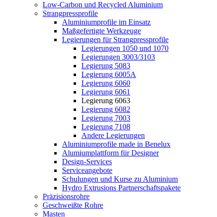
Low-Carbon und Recycled Aluminium
Strangpressprofile
Aluminiumprofile im Einsatz
Maßgefertigte Werkzeuge
Legierungen für Strangpressprofile
Legierungen 1050 und 1070
Legierungen 3003/3103
Legierung 5083
Legierung 6005A
Legierung 6060
Legierung 6061
Legierung 6063
Legierung 6082
Legierung 7003
Legierung 7108
Andere Legierungen
Aluminiumprofile made in Benelux
Alumiumplattform für Designer
Design-Services
Serviceangebote
Schulungen und Kurse zu Aluminium
Hydro Extrusions Partnerschaftspakete
Präzisionsrohre
Geschweißte Rohre
Masten