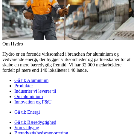
Om Hydro
Hydro er en førende virksomhed i branchen for aluminium og
vedvarende energi, der bygger virksomheder og partnerskaber for at
skabe en mere bæredygtig fremtid. Vi har 32.000 medarbejdere
fordelt på mere end 140 lokaliteter i 40 lande.
Gå til:
Aluminium
Produkter
Industrier vi leverer til
Om aluminium
Innovation og F&U
Gå til:
Energi
Gå til:
Bæredygtighed
Vores tilgang
Bæredygtighedsrapportering