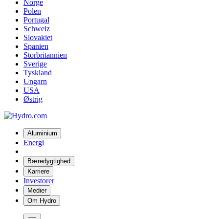
Norge
Polen
Portugal
Schweiz
Slovakiet
Spanien
Storbritannien
Sverige
Tyskland
Ungarn
USA
Østrig
Aluminium
Energi
Bæredygtighed
Karriere
Investorer
Medier
Om Hydro