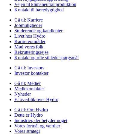
Vejen til klimaneutral produktion
Kontakt til bæredygtighed
Gå til:
Karriere
Jobmuligheder
Studerende og kandidater
Livet hos Hydro
Karriereområder
Mød vores folk
Rekrutteringsrejse
Kontakt og ofte stillede spørgsmål
Gå til:
Investors
Investor kontakter
Gå til:
Medier
Mediekontakter
Nyheder
Et overblik over Hydro
Gå til:
Om Hydro
Dette er Hydro
Industrier, der betyder noget
Vores formål og værdier
Vores strategi