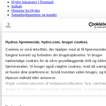
Hydro lokationer i Denmark
Indkøb
Historier fra Hydro
Samarbejdspartnere og kunder
Tilbage til hovedmenuen
Luk
Hydros hjemmeside, hydro.com, bruger cookies.
Cookies er små tekstfiler, der hjælper med at få hjemmesiden 
Aluminium
fungere korrekt og forbedrer din brugeroplevelse. Vi bruger
Produkter
nødvendige cookies for at sikre grundlæggende drift og sikk
Industrier vi leverer til
hjemmesiden. Vi bruger også valgfrie cookies, med dit samtyk
Biler
Byggeri & anlæg
at huske dine præferencer, forstå hvordan siden bruges, og ti
Skibsfart & Offshore
tilpasse indhold eller annoncer.
Transport
Nogle cookies placeres af tredjepartsudbydere, hvis værktøje
HVACR
Varmevekslere i aluminium
bruger til sikkerhed, analyse eller annoncering. Disse tredjep
Varmevekslere med ribber og rør
kombinere oplysninger, der indsamles gennem din brug af v
Ledningssæt
hjemmeside, med andre oplysninger, du har givet dem, eller
Rørbundtvarmevekslere
Samtykkevalg
Sol og energi