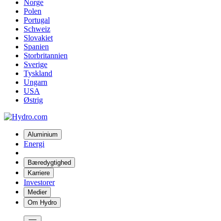
Norge
Polen
Portugal
Schweiz
Slovakiet
Spanien
Storbritannien
Sverige
Tyskland
Ungarn
USA
Østrig
Aluminium
Energi
Bæredygtighed
Karriere
Investorer
Medier
Om Hydro