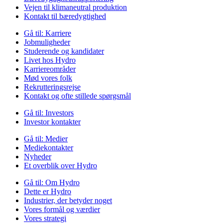
Vejen til klimaneutral produktion
Kontakt til bæredygtighed
Gå til:
Karriere
Jobmuligheder
Studerende og kandidater
Livet hos Hydro
Karriereområder
Mød vores folk
Rekrutteringsrejse
Kontakt og ofte stillede spørgsmål
Gå til:
Investors
Investor kontakter
Gå til:
Medier
Mediekontakter
Nyheder
Et overblik over Hydro
Gå til:
Om Hydro
Dette er Hydro
Industrier, der betyder noget
Vores formål og værdier
Vores strategi