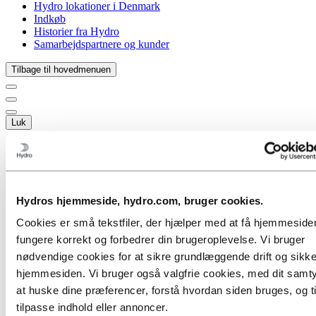
Hydro lokationer i Denmark
Indkøb
Historier fra Hydro
Samarbejdspartnere og kunder
Tilbage til hovedmenuen
Luk
Aluminium
Produkter
Industrier vi leverer til
Biler
Hydros hjemmeside, hydro.com, bruger cookies.
Byggeri & anlæg
Cookies er små tekstfiler, der hjælper med at få hjemmesiden 
Skibsfart & Offshore
Transport
fungere korrekt og forbedrer din brugeroplevelse. Vi bruger
HVACR
nødvendige cookies for at sikre grundlæggende drift og sikk
Sol og energi
hjemmesiden. Vi bruger også valgfrie cookies, med dit samtyk
Solenergi
Vindkraft
at huske dine præferencer, forstå hvordan siden bruges, og ti
Geotermisk energi
tilpasse indhold eller annoncer.
Varmestyring