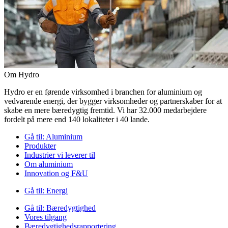
Om Hydro
Hydro er en førende virksomhed i branchen for aluminium og
vedvarende energi, der bygger virksomheder og partnerskaber for at
skabe en mere bæredygtig fremtid. Vi har 32.000 medarbejdere
fordelt på mere end 140 lokaliteter i 40 lande.
Gå til:
Aluminium
Produkter
Industrier vi leverer til
Om aluminium
Innovation og F&U
Gå til:
Energi
Gå til:
Bæredygtighed
Vores tilgang
Bæredygtighedsrapportering