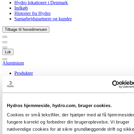
Hydro lokationer i Denmark
Indkøb
Historier fra Hydro
Samarbejdspartnere og kunder
Tilbage til hovedmenuen
Luk
Aluminium
Produkter
Byggesystemer
Alle produkter
Low-carbon & recycled aluminium
Ekstruderede profiler
Vores mere bæredygtige tilbud
Hydros hjemmeside, hydro.com, bruger cookies.
Aluminiumprofiler i brug
Aluminiumprofiler til E-ladestationer
Cookies er små tekstfiler, der hjælper med at få hjemmesiden 
Aluminiumskabler og rørledere
Aluminiumsprofiler til lagerlogistik
fungere korrekt og forbedrer din brugeroplevelse. Vi bruger
Aluminiumsprofiler til onshore og offshore
nødvendige cookies for at sikre grundlæggende drift og sikk
vindsystemer