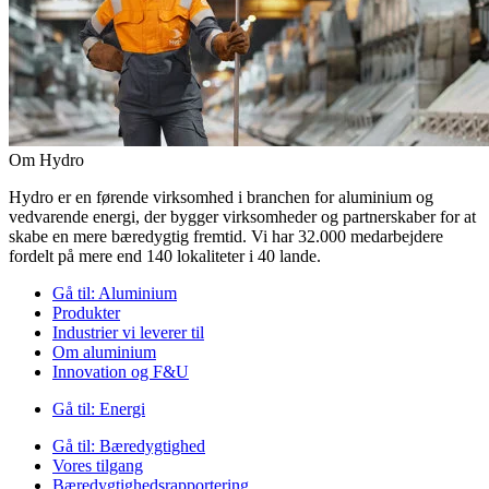
Om Hydro
Hydro er en førende virksomhed i branchen for aluminium og
vedvarende energi, der bygger virksomheder og partnerskaber for at
skabe en mere bæredygtig fremtid. Vi har 32.000 medarbejdere
fordelt på mere end 140 lokaliteter i 40 lande.
Gå til:
Aluminium
Produkter
Industrier vi leverer til
Om aluminium
Innovation og F&U
Gå til:
Energi
Gå til:
Bæredygtighed
Vores tilgang
Bæredygtighedsrapportering