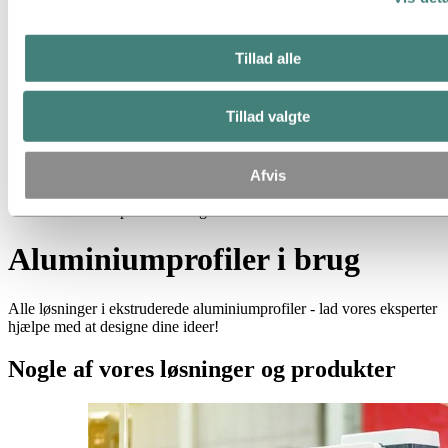
Svejsede rør
Pæle
Støbeprodukter
Tillad alle
Bauxit & aluminiumoxid
Industrier vi leverer til
Om aluminium
Tillad valgte
Innovation og F&U
Aluminium
Produkter
Afvis
Ekstruderede profiler
Aluminiumprofiler i brug
Aluminiumprofiler i brug
Alle løsninger i ekstruderede aluminiumprofiler - lad vores eksperter
hjælpe med at designe dine ideer!
Nogle af vores løsninger og produkter