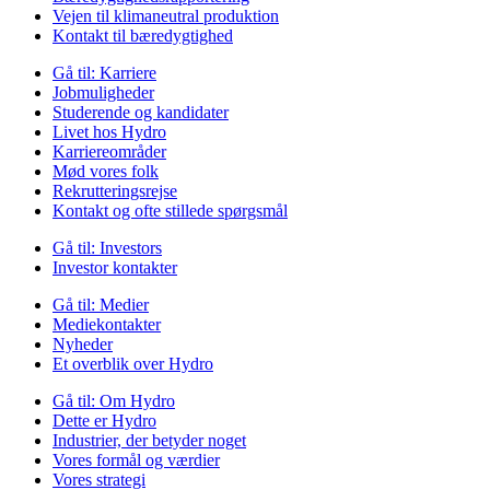
Vejen til klimaneutral produktion
Kontakt til bæredygtighed
Gå til:
Karriere
Jobmuligheder
Studerende og kandidater
Livet hos Hydro
Karriereområder
Mød vores folk
Rekrutteringsrejse
Kontakt og ofte stillede spørgsmål
Gå til:
Investors
Investor kontakter
Gå til:
Medier
Mediekontakter
Nyheder
Et overblik over Hydro
Gå til:
Om Hydro
Dette er Hydro
Industrier, der betyder noget
Vores formål og værdier
Vores strategi