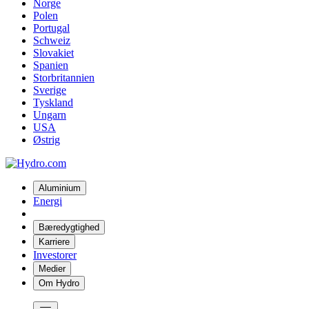
Norge
Polen
Portugal
Schweiz
Slovakiet
Spanien
Storbritannien
Sverige
Tyskland
Ungarn
USA
Østrig
Aluminium
Energi
Bæredygtighed
Karriere
Investorer
Medier
Om Hydro