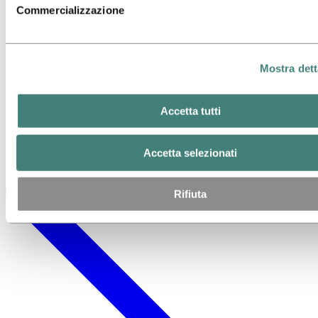
Commercializzazione
Mostra dett
Accetta tutti
Accetta selezionati
Contattaci per valutare il tuo progetto termico solare con uno dei
nostri esperti.
Rifiuta