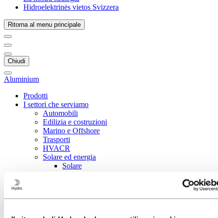
Hidroelektrinės vietos Svizzera
Ritorna al menu principale
Chiudi
Aluminium
Prodotti
I settori che serviamo
Automobili
Edilizia e costruzioni
Marino e Offshore
Trasporti
HVACR
Solare ed energia
Solare
Fotovoltaico
Termico solare
Eolico
Geotermico
Gestione termica