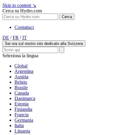
Skip to content
↘
Cerca su Hydro.com
Cerca
Contattaci
DE
/
FR
/
IT
Sei ora sul nostro sito dedicato alla Svizzera
Seleziona la lingua
Global
Argentina
Austria
Belgio
Brasile
Canada
Danimarca
Estonia
Finlandia
Francia
Germania
Italia
Lituania