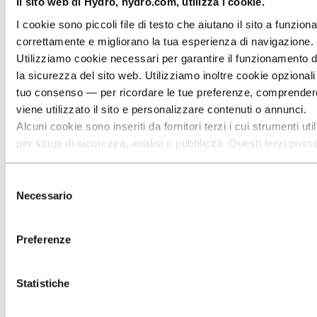
Settore petrolifero
Il sito web di Hydro, hydro.com, utilizza i cookie.
Design industriale
I cookie sono piccoli file di testo che aiutano il sito a funzion
Infrastrutture
Elettronica
correttamente e migliorano la tua esperienza di navigazione.
Ingegneria in generale
Utilizziamo cookie necessari per garantire il funzionamento d
A proposito di alluminio
la sicurezza del sito web. Utilizziamo inoltre cookie opzionali
Innovazione, ricerca e sviluppo
tuo consenso — per ricordare le tue preferenze, comprende
Aluminium
viene utilizzato il sito e personalizzare contenuti o annunci.
I settori che serviamo
Alcuni cookie sono inseriti da fornitori terzi i cui strumenti ut
Solare ed energia
Solare
per scopi di sicurezza, analisi o pubblicità. Questi terzi poss
Termico solare
combinare le informazioni raccolte durante il tuo utilizzo del 
sito con altre informazioni che hai fornito loro o che hanno ra
Applicazioni termiche in
Selezione
tramite l’utilizzo dei loro servizi. Il terzo responsabile di un c
Necessario
del
alluminio a manutenzione
terze parti è il Titolare del trattamento dei dati personali racco
consenso
cookie. Puoi consultare quali terze parti sono coinvolte nell’e
ridotta
Preferenze
cookie riportato più sotto.
I telai per collettori termici sono sempre più diffusi sui tetti di tutto il
Statistiche
mondo. Molti di essi sono realizzati in estrusioni di alluminio
eleganti e facili da sottoporre a manutenzione.