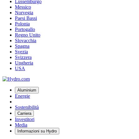
Lussemburgo
Messico
Norvegia
Paesi Bassi
Polonia
Portogallo
Regno Unito
Slovacchia
Spagna
Svezia
Svizzera
Ungheria
USA
Aluminium
Energie
Sostenibilità
Carriera
Investitori
Media
Informazioni su Hydro