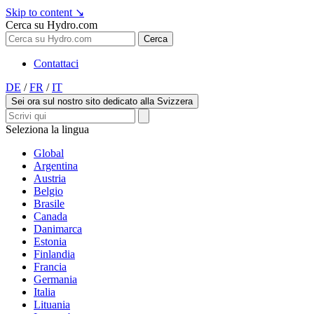
Skip to content
↘
Cerca su Hydro.com
Cerca
Contattaci
DE
/
FR
/
IT
Sei ora sul nostro sito dedicato alla Svizzera
Seleziona la lingua
Global
Argentina
Austria
Belgio
Brasile
Canada
Danimarca
Estonia
Finlandia
Francia
Germania
Italia
Lituania