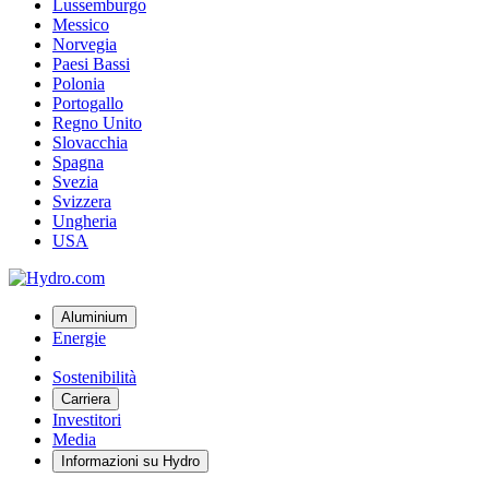
Lussemburgo
Messico
Norvegia
Paesi Bassi
Polonia
Portogallo
Regno Unito
Slovacchia
Spagna
Svezia
Svizzera
Ungheria
USA
Aluminium
Energie
Sostenibilità
Carriera
Investitori
Media
Informazioni su Hydro