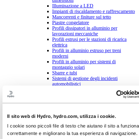
dimensioni
Illuminazione a LED
Impianti di riscaldamento e raffrescamento
Mancorrenti e finiture sul tetto
Piastre congelatore
Profili dissipatori in alluminio per
lavorazioni meccaniche
Profili estrusi per le stazioni di ricarica
elettrica
Profili in alluminio estruso per treni
moderni
Profili in alluminio per sistemi di
montaggio solari
Sbarre e tubi
Sistemi di gestione degli incidenti
automobilistici
Soluzioni intelligenti con piccoli profili in
alluminio
Vassoi per batterie automobilistiche
Leghe per profili estrusi di alluminio
Servizi di progettazione
Il sito web di Hydro, hydro.com, utilizza i cookie.
Servizi di produzione
Formazione sull’alluminio
I cookie sono piccoli file di testo che aiutano il sito a funzion
Pacchetti partner Hydro
correttamente e migliorano la tua esperienza di navigazione.
Tubi di precisione