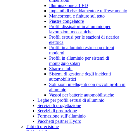
dimensioni
Illuminazione a LED
Impianti di riscaldamento e raffrescamento
Mancorrenti e finiture sul tetto
Piastre congelatore
Profili dissipatori in alluminio per
lavorazioni meccaniche
Profili estrusi per le stazioni di ricarica
elettrica
Profili in alluminio estruso per treni
moderni
Profili in alluminio per sistemi di
montaggio solari
Sbarre e tubi
Sistemi di gestione degli incidenti
automobilistici
Soluzioni intelligenti con piccoli profili in
alluminio
Vassoi per batterie automobilistiche
Leghe per profili estrusi di alluminio
Servizi di progettazione
Servizi di produzione
Formazione sull’alluminio
Pacchetti partner Hydro
Tubi di precisione