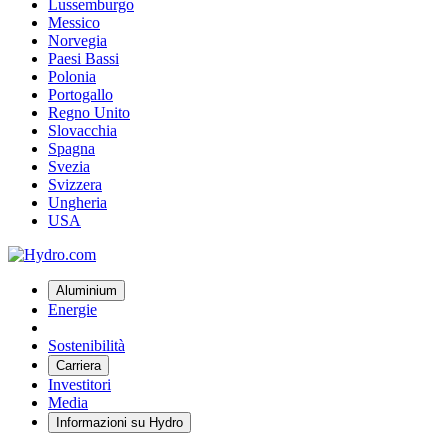
Lussemburgo
Messico
Norvegia
Paesi Bassi
Polonia
Portogallo
Regno Unito
Slovacchia
Spagna
Svezia
Svizzera
Ungheria
USA
Aluminium
Energie
Sostenibilità
Carriera
Investitori
Media
Informazioni su Hydro