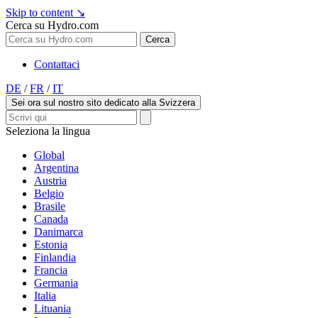
Skip to content
↘
Cerca su Hydro.com
Cerca
Contattaci
DE
/
FR
/
IT
Sei ora sul nostro sito dedicato alla Svizzera
Seleziona la lingua
Global
Argentina
Austria
Belgio
Brasile
Canada
Danimarca
Estonia
Finlandia
Francia
Germania
Italia
Lituania