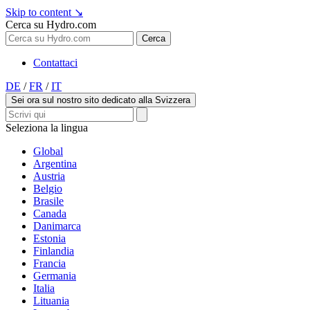
Skip to content
↘
Cerca su Hydro.com
Cerca
Contattaci
DE
/
FR
/
IT
Sei ora sul nostro sito dedicato alla Svizzera
Seleziona la lingua
Global
Argentina
Austria
Belgio
Brasile
Canada
Danimarca
Estonia
Finlandia
Francia
Germania
Italia
Lituania