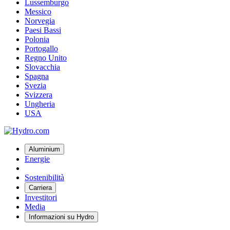
Lussemburgo
Messico
Norvegia
Paesi Bassi
Polonia
Portogallo
Regno Unito
Slovacchia
Spagna
Svezia
Svizzera
Ungheria
USA
Aluminium
Energie
Sostenibilità
Carriera
Investitori
Media
Informazioni su Hydro