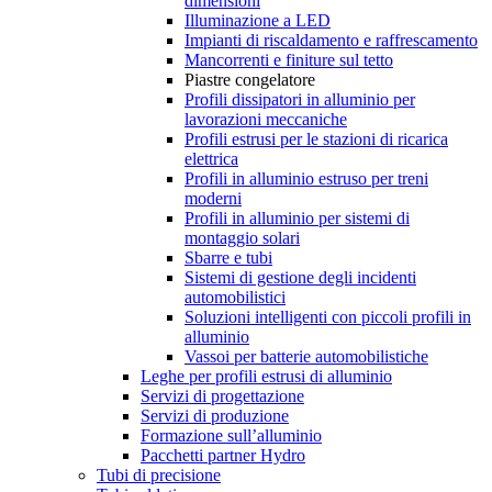
dimensioni
Illuminazione a LED
Impianti di riscaldamento e raffrescamento
Mancorrenti e finiture sul tetto
Piastre congelatore
Profili dissipatori in alluminio per
lavorazioni meccaniche
Profili estrusi per le stazioni di ricarica
elettrica
Profili in alluminio estruso per treni
moderni
Profili in alluminio per sistemi di
montaggio solari
Sbarre e tubi
Sistemi di gestione degli incidenti
automobilistici
Soluzioni intelligenti con piccoli profili in
alluminio
Vassoi per batterie automobilistiche
Leghe per profili estrusi di alluminio
Servizi di progettazione
Servizi di produzione
Formazione sull’alluminio
Pacchetti partner Hydro
Tubi di precisione