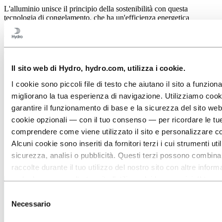
L'alluminio unisce il principio della sostenibilità con questa
tecnologia di congelamento, che ha un'efficienza energetica
significativamente più elevata rispetto ad altre tecniche di
congelamento.
Ciò rende i profili in alluminio estruso il punto di partenza perfetto
per lo sviluppo di soluzioni di raffreddamento personalizzate.
Il sito web di Hydro, hydro.com, utilizza i cookie.
Quali sono i vantaggi dell’utilizzo dell’alluminio alle basse
I cookie sono piccoli file di testo che aiutano il sito a funzio
temperature?
migliorano la tua esperienza di navigazione. Utilizziamo coo
La sua elevata conduttività termica ed elettrica
garantire il funzionamento di base e la sicurezza del sito web.
È estremamente malleabile e può essere modellato in quasi
cookie opzionali — con il tuo consenso — per ricordare le tu
qualsiasi forma
È un materiale infinitamente riciclabile, che contribuisce a
comprendere come viene utilizzato il sito e personalizzare c
un’economia circolare
Alcuni cookie sono inseriti da fornitori terzi i cui strumenti ut
sicurezza, analisi o pubblicità. Questi terzi possono combina
Aggiornato: 7 giugno 2024
raccolte durante il tuo utilizzo del nostro sito con altre inform
o che hanno raccolto tramite l’utilizzo dei loro servizi. Il terz
cookie di terze parti è il Titolare del trattamento dei dati perso
Selezione
cookie. Puoi consultare quali terze parti sono coinvolte nell’e
Necessario
del
più sotto.
consenso