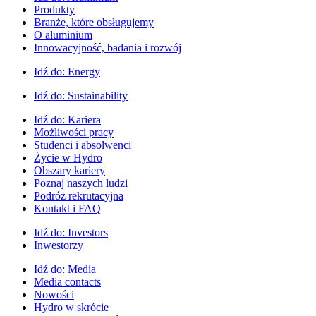
Produkty
Branże, które obsługujemy
O aluminium
Innowacyjność, badania i rozwój
Idź do:
Energy
Idź do:
Sustainability
Idź do:
Kariera
Możliwości pracy
Studenci i absolwenci
Życie w Hydro
Obszary kariery
Poznaj naszych ludzi
Podróż rekrutacyjna
Kontakt i FAQ
Idź do:
Investors
Inwestorzy
Idź do:
Media
Media contacts
Nowości
Hydro w skrócie