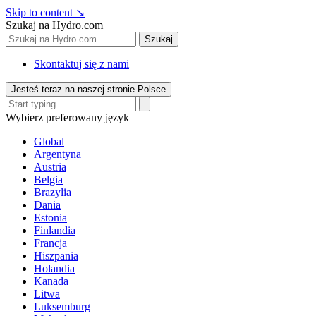
Skip to content
↘
Szukaj na Hydro.com
Szukaj
Skontaktuj się z nami
Jesteś teraz na naszej stronie Polsce
Wybierz preferowany język
Global
Argentyna
Austria
Belgia
Brazylia
Dania
Estonia
Finlandia
Francja
Hiszpania
Holandia
Kanada
Litwa
Luksemburg