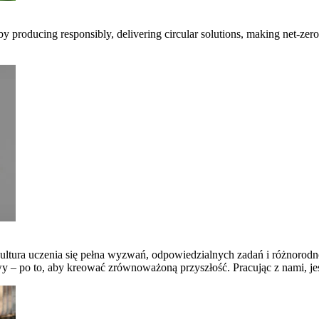
 by producing responsibly, delivering circular solutions, making net-ze
ltura uczenia się pełna wyzwań, odpowiedzialnych zadań i różnorodno
 po to, aby kreować zrównoważoną przyszłość. Pracując z nami, jesteś 