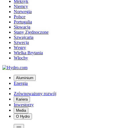
Meksyk
Niemcy
Norwegia
Polsce
Portugalia
Słowacja
Stany Zjednoczone
Szwajcaria
Szwecja
Węgry
Wielka Brytania
Włochy
Aluminium
Energia
Zrównoważony rozwój
Kariera
Inwestorzy
Media
O Hydro