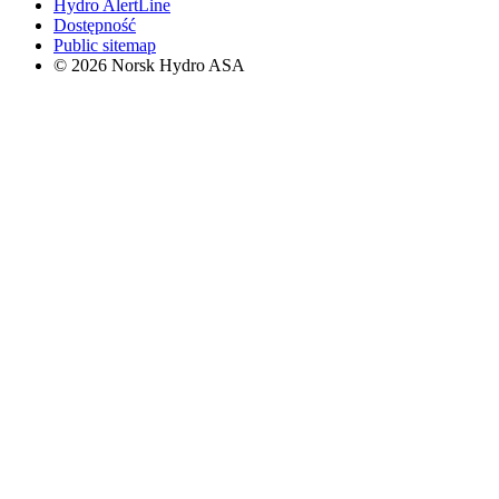
Hydro AlertLine
Dostępność
Public sitemap
© 2026 Norsk Hydro ASA