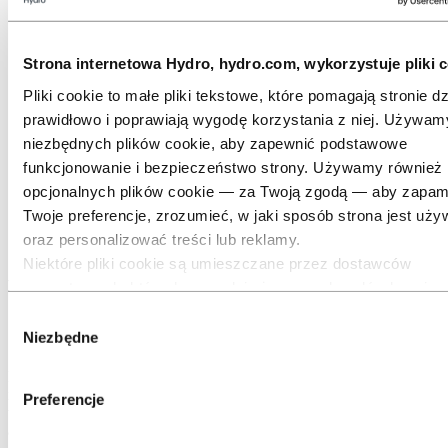
Transport
Branża HVACR
Energia słoneczna i elektryczna
Strona internetowa Hydro, hydro.com, wykorzystuje pliki c
Wzornictwo przemysłowe
Infrastruktura
Pliki cookie to małe pliki tekstowe, które pomagają stronie dz
Elektronika
Inżynieria ogólna
prawidłowo i poprawiają wygodę korzystania z niej. Używam
O aluminium
niezbędnych plików cookie, aby zapewnić podstawowe
Innowacyjność, badania i rozwój
funkcjonowanie i bezpieczeństwo strony. Używamy również
Aluminium
opcjonalnych plików cookie — za Twoją zgodą — aby zapam
Branże, które obsługujemy
Twoje preferencje, zrozumieć, w jaki sposób strona jest uży
Motoryzacja
oraz personalizować treści lub reklamy.
Zarządzanie ciepłem
Niektóre pliki cookie są umieszczane przez dostawców
Wysokowydajne zarządzanie
zewnętrznych, których narzędzi używamy do celów bezpiec
analityki lub reklamy. Podmioty te mogą łączyć informacje z
Wybór
ciepłem w pojazdach
podczas Twojego korzystania z naszej strony z innymi danym
Niezbędne
zgody
im przekazałeś(-aś), lub które zostały pozyskane podczas
Downsizing, turbodoładowanie i elektronizacja pojazdów stawiają
korzystania przez Ciebie z ich usług. Podmiot wskazany jak
nowe wyzwania przed samochodowymi układami zarządzania
Preferencje
odpowiedzialny za dany plik cookie strony trzeciej jest
termicznego. My dostarczymy Ci odpowiedni system wykonany z
aluminium.
administratorem danych osobowych zbieranych przez ten pli