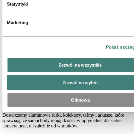
Listę tych podmiotów znajdziesz w tabeli plików cookie poniż
Statystyki
Marketing
Pokaż szcze
Zezwól na wszystkie
Chłodzenie i ogrzewanie w motoryzacji
Zezwól na wybór
Praktycznie we wszystkich działaniach producentów samochodów
dotyczących spełnienia standardów emisyjnych kładzie się nacisk na
chłodzenie.
Odmowa
To z kolei przekłada się na większą liczbę części wymagających
bardziej konsekwentnego i efektywnego zarządzania ciepłem.
Dostarczamy aluminiowe rurki, kolektory, taśmy i arkusze, które
sprawiają, że samochody mogą działać w optymalnej dla siebie
temperaturze, niezależnie od warunków.