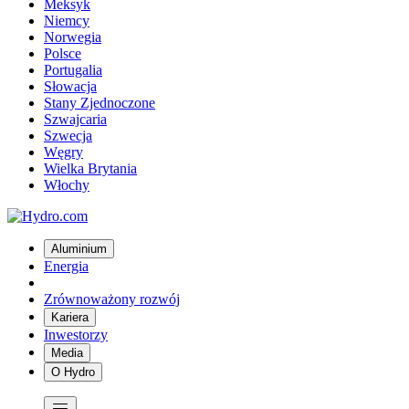
Meksyk
Niemcy
Norwegia
Polsce
Portugalia
Słowacja
Stany Zjednoczone
Szwajcaria
Szwecja
Węgry
Wielka Brytania
Włochy
Aluminium
Energia
Zrównoważony rozwój
Kariera
Inwestorzy
Media
O Hydro