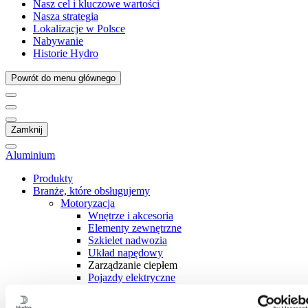
Nasz cel i kluczowe wartości
Nasza strategia
Lokalizacje w Polsce
Nabywanie
Historie Hydro
Powrót do menu głównego
Zamknij
Aluminium
Produkty
Branże, które obsługujemy
Motoryzacja
Wnętrze i akcesoria
Elementy zewnętrzne
Szkielet nadwozia
Układ napędowy
Zarządzanie ciepłem
Pojazdy elektryczne
Budownictwo i konstrukcje
Przemysł morski i branża offshore