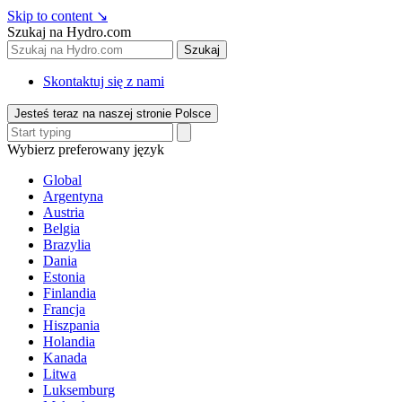
Skip to content
↘
Szukaj na Hydro.com
Szukaj
Skontaktuj się z nami
Jesteś teraz na naszej stronie Polsce
Wybierz preferowany język
Global
Argentyna
Austria
Belgia
Brazylia
Dania
Estonia
Finlandia
Francja
Hiszpania
Holandia
Kanada
Litwa
Luksemburg