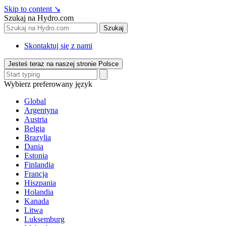
Skip to content
↘
Szukaj na Hydro.com
Szukaj
Skontaktuj się z nami
Jesteś teraz na naszej stronie Polsce
Wybierz preferowany język
Global
Argentyna
Austria
Belgia
Brazylia
Dania
Estonia
Finlandia
Francja
Hiszpania
Holandia
Kanada
Litwa
Luksemburg