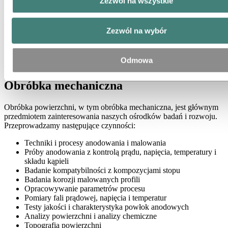
Zezwól na wszystkie
Dlaczego anodowanie jest przydatne
W wyniku anodowania na profilach aluminiowych tworzy się
Zezwól na wybór
odporna na zabrudzenia powierzchnia oraz zwiększa się odporność
profili na korozję. Powierzchnia jest pokryta izolowaną elektrycznie
powłoką, która zapewnia doskonałe wykończenie metalu.
Odmowa
Dodatkowo jest też przyjemna w dotyku.
Obróbka mechaniczna
Obróbka powierzchni, w tym obróbka mechaniczna, jest głównym
przedmiotem zainteresowania naszych ośrodków badań i rozwoju.
Przeprowadzamy następujące czynności:
Techniki i procesy anodowania i malowania
Próby anodowania z kontrolą prądu, napięcia, temperatury i
składu kąpieli
Badanie kompatybilności z kompozycjami stopu
Badania korozji malowanych profili
Opracowywanie parametrów procesu
Pomiary fali prądowej, napięcia i temperatur
Testy jakości i charakterystyka powłok anodowych
Analizy powierzchni i analizy chemiczne
Topografia powierzchni