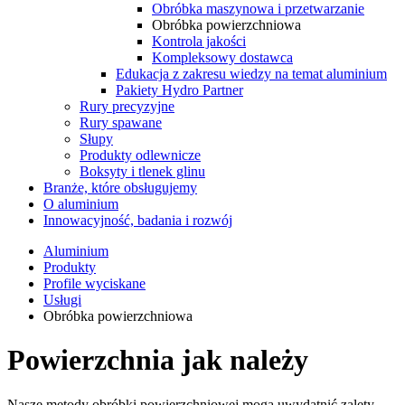
Obróbka maszynowa i przetwarzanie
Obróbka powierzchniowa
Kontrola jakości
Kompleksowy dostawca
Edukacja z zakresu wiedzy na temat aluminium
Pakiety Hydro Partner
Rury precyzyjne
Rury spawane
Słupy
Produkty odlewnicze
Boksyty i tlenek glinu
Branże, które obsługujemy
O aluminium
Innowacyjność, badania i rozwój
Aluminium
Produkty
Profile wyciskane
Usługi
Obróbka powierzchniowa
Powierzchnia jak należy
Nasze metody obróbki powierzchniowej mogą uwydatnić zalety