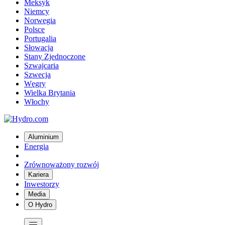
Meksyk
Niemcy
Norwegia
Polsce
Portugalia
Słowacja
Stany Zjednoczone
Szwajcaria
Szwecja
Węgry
Wielka Brytania
Włochy
Aluminium
Energia
Zrównoważony rozwój
Kariera
Inwestorzy
Media
O Hydro