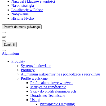
Nasz cel i kluczowe wartości
Nasza strategia
Lokalizacje w Polsce
Nabywanie
Historie Hydro
Powrót do menu głównego
Zamknij
Aluminium
Produkty
Systemy budowlane
Produkty
Aluminium niskoemisyjne i pochodzące z recyklingu
Profile wyciskane
Profile aluminiowe w użyciu
Matryce na zamówienie
Stopy do profili aluminiowych
Doradztwo Techniczne
Usługi
Przetapianie i recykling