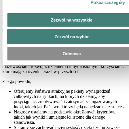
Pokaż szczegóły
Świetna praca zasługuje na świetną nagrodę. Nasze podejście
powinno zachęcać Cię do osiągania jak najlepszych wyników,
Zezwól na wszystkie
zarówno w krótkiej, jak i długiej perspektywie, a jednocześnie
pomagać nam w utrzymaniu u nas najlepszych talentów, takich jak
Ty.
Zezwól na wybór
Całościowy obraz
Odmowa
Nagrody to nie tylko pieniądze. Stosujemy holistyczne i
zróżnicowane podejście, łącząc nagrody finansowe z
możliwościami rozwoju, uznaniem i innymi istotnymi korzyściami,
które mają znaczenie teraz i w przyszłości.
Z tego powodu,
Oferujemy Państwu atrakcyjne pakiety wynagrodzeń
całkowitych na rynkach, na których działamy, aby
przyciągnąć, zmotywować i zatrzymać zaangażowanych
ludzi, takich jak Państwo, którzy będą napędzać nasz sukces
Nagrody ustalamy na podstawie określonych kryteriów,
takich jak wyniki i umiejętności istotne dla danego
stanowiska.
Staramy się zachować przejrzystość, dzięki czemu zawsze