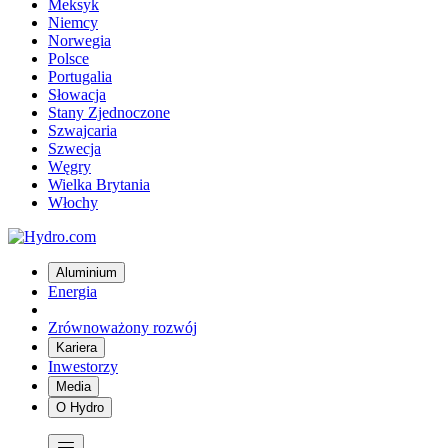
Meksyk
Niemcy
Norwegia
Polsce
Portugalia
Słowacja
Stany Zjednoczone
Szwajcaria
Szwecja
Węgry
Wielka Brytania
Włochy
Aluminium
Energia
Zrównoważony rozwój
Kariera
Inwestorzy
Media
O Hydro