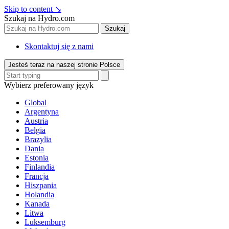
Skip to content
↘
Szukaj na Hydro.com
Szukaj
Skontaktuj się z nami
Jesteś teraz na naszej stronie Polsce
Wybierz preferowany język
Global
Argentyna
Austria
Belgia
Brazylia
Dania
Estonia
Finlandia
Francja
Hiszpania
Holandia
Kanada
Litwa
Luksemburg