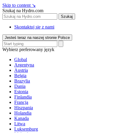
Skip to content
↘
Szukaj na Hydro.com
Szukaj
Skontaktuj się z nami
Jesteś teraz na naszej stronie Polsce
Wybierz preferowany język
Global
Argentyna
Austria
Belgia
Brazylia
Dania
Estonia
Finlandia
Francja
Hiszpania
Holandia
Kanada
Litwa
Luksemburg