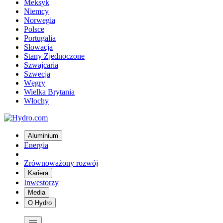
Meksyk
Niemcy
Norwegia
Polsce
Portugalia
Słowacja
Stany Zjednoczone
Szwajcaria
Szwecja
Węgry
Wielka Brytania
Włochy
Aluminium
Energia
Zrównoważony rozwój
Kariera
Inwestorzy
Media
O Hydro