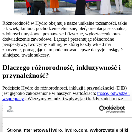
Różnorodność w Hydro obejmuje nasze unikalne tożsamości, takie
jak wiek, kultura, pochodzenie etniczne, płeć, orientacja seksualna,
zdolności umysłowe, poznawcze i fizyczne, wykształcenie oraz
doświadczenie zawodowe. Łącząc i prezentując różnorodne
perspektywy, tworzymy kulturę, w której każdy wkład ma
znaczenie, pomagając nam podejmować lepsze decyzje i osiągać
silniejsze, trwałe sukcesy.
Dlaczego różnorodność, inkluzywność i
przynależność?
Podejście Hydro do różnorodności, inkluzji i przynależności (DIB)
jest głęboko zakorzenione w naszych wartościach:
trosce, odwadze i
współpracy
. Wierzymy w ludzi i wpływ, jaki każdy z nich może
mieć na sukces naszej firmy. Naszym celem jest uczynienie Hydro
miejscem, w którym najlepsi pracownicy chcą pracować i w którym
ludzie zdecydują się zostać.
Rynki talentów w naszych kluczowych regionach kurczą się. Aby
Strona internetowa Hydro, hydro.com, wykorzystuje pliki
zrealizować naszą ambitną strategię, potrzebujemy dostępu do