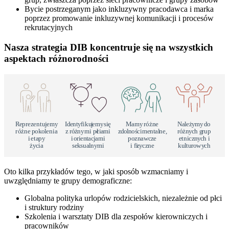
Bycie postrzeganym jako inkluzywny pracodawca i marka
poprzez promowanie inkluzywnej komunikacji i procesów
rekrutacyjnych
Nasza strategia DIB koncentruje się na wszystkich
aspektach różnorodności
R
e
p
r
e
z
e
n
tu
j
e
m
y
I
d
e
n
t
y
fiku
j
e
m
y
s
i
ę
M
a
m
y
r
ó
ż
n
e
N
a
l
e
ż
y
m
y
d
o
r
ó
ż
n
e
p
o
k
o
l
e
nia
z
r
ó
ż
n
ymi pł
c
i
a
mi
z
d
o
l
n
o
ś
c
i
m
e
n
t
al
n
e,
r
ó
ż
n
y
c
h g
r
u
p
i
e
t
a
p
y
i
o
r
i
e
n
t
a
c
j
a
mi
p
o
z
n
a
w
c
z
e
e
tn
i
cz
n
y
c
h i
ż
y
c
ia
s
e
k
s
u
al
n
ymi
i fi
z
y
cz
n
e
ku
l
t
u
r
o
w
y
c
h
Oto kilka przykładów tego, w jaki sposób wzmacniamy i
uwzględniamy te grupy demograficzne:
Globalna polityka urlopów rodzicielskich, niezależnie od płci
i struktury rodziny
Szkolenia i warsztaty DIB dla zespołów kierowniczych i
pracowników