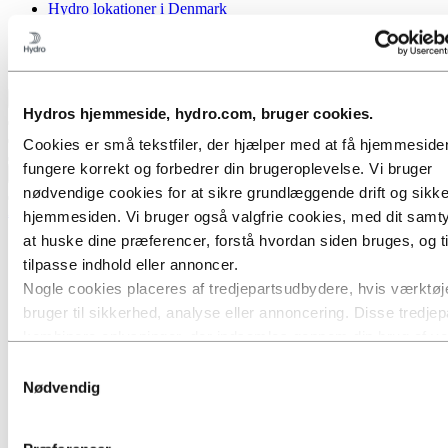
Hydro lokationer i Denmark
Indkøb
Historier fra Hydro
Samarbejdspartnere og kunder
Tilbage til hovedmenuen
Hydros hjemmeside, hydro.com, bruger cookies.
Cookies er små tekstfiler, der hjælper med at få hjemmesiden 
fungere korrekt og forbedrer din brugeroplevelse. Vi bruger
Luk
nødvendige cookies for at sikre grundlæggende drift og sikk
Aluminium
hjemmesiden. Vi bruger også valgfrie cookies, med dit samtyk
at huske dine præferencer, forstå hvordan siden bruges, og ti
Produkter
Industrier vi leverer til
tilpasse indhold eller annoncer.
Biler
Nogle cookies placeres af tredjepartsudbydere, hvis værktøje
Byggeri & anlæg
bruger til sikkerhed, analyse eller annoncering. Disse tredjep
Døre og vinduer
Skydedørssystemer
kombinere oplysninger, der indsamles gennem din brug af v
Facader
hjemmeside, med andre oplysninger, du har givet dem, eller
Samtykkevalg
Bygningsprofiler
har indsamlet gennem din brug af deres tjenester. Den tredjep
Nødvendig
Sikkerhed
Skibsfart & Offshore
er angivet som ansvarlig for en tredjepartscookie, er dataansv
Transport
de personoplysninger, deres respektive cookies indsamler. 
HVACR