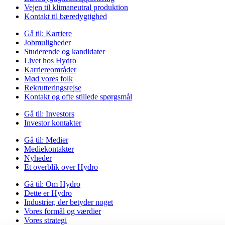
Vejen til klimaneutral produktion
Kontakt til bæredygtighed
Gå til:
Karriere
Jobmuligheder
Studerende og kandidater
Livet hos Hydro
Karriereområder
Mød vores folk
Rekrutteringsrejse
Kontakt og ofte stillede spørgsmål
Gå til:
Investors
Investor kontakter
Gå til:
Medier
Mediekontakter
Nyheder
Et overblik over Hydro
Gå til:
Om Hydro
Dette er Hydro
Industrier, der betyder noget
Vores formål og værdier
Vores strategi