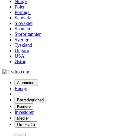
Norge
Polen
Portugal
Schweiz
Slovakiet
Spanien
Storbritannien
Sverige
Tyskland
Ungarn
USA
Østrig
Aluminium
Energi
Bæredygtighed
Karriere
Investorer
Medier
Om Hydro