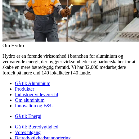
Om Hydro
Hydro er en førende virksomhed i branchen for aluminium og
vedvarende energi, der bygger virksomheder og partnerskaber for at
skabe en mere bæredygtig fremtid. Vi har 32.000 medarbejdere
fordelt på mere end 140 lokaliteter i 40 lande.
Gå til:
Aluminium
Produkter
Industrier vi leverer til
Om aluminium
Innovation og F&U
Gå til:
Energi
Gå til:
Bæredygtighed
Vores tilgang
Bæredygtighedsrapportering