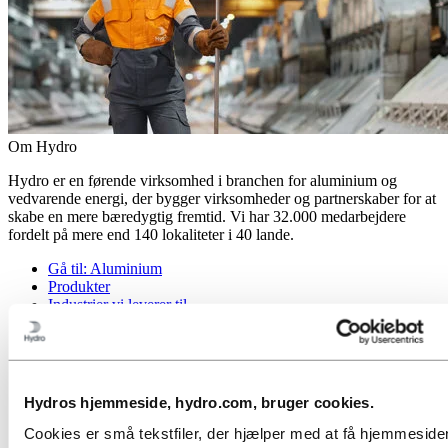
Om Hydro
Hydro er en førende virksomhed i branchen for aluminium og
vedvarende energi, der bygger virksomheder og partnerskaber for at
skabe en mere bæredygtig fremtid. Vi har 32.000 medarbejdere
fordelt på mere end 140 lokaliteter i 40 lande.
Gå til:
Aluminium
Produkter
Industrier vi leverer til
Om aluminium
Innovation og F&U
Gå til:
Energi
Hydros hjemmeside, hydro.com, bruger cookies.
Gå til:
Bæredygtighed
Vores tilgang
Cookies er små tekstfiler, der hjælper med at få hjemmesiden
Bæredygtighedsrapportering