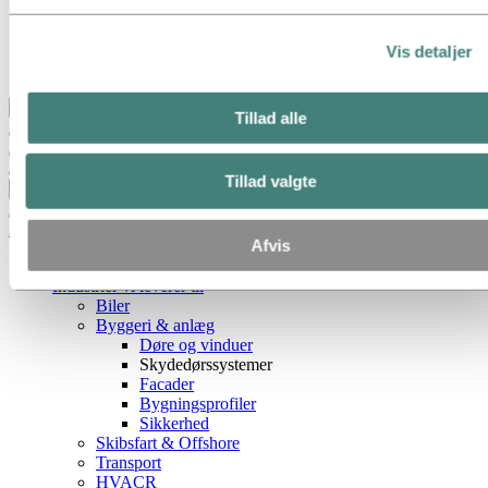
Hydro lokationer i Denmark
Indkøb
Historier fra Hydro
Vis detaljer
Samarbejdspartnere og kunder
Tilbage til hovedmenuen
Tillad alle
Tillad valgte
Luk
Aluminium
Afvis
Produkter
Industrier vi leverer til
Biler
Byggeri & anlæg
Døre og vinduer
Skydedørssystemer
Facader
Bygningsprofiler
Sikkerhed
Skibsfart & Offshore
Transport
HVACR