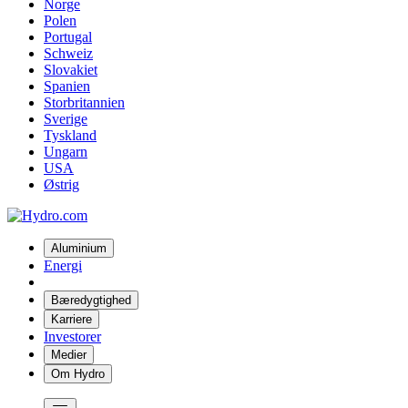
Norge
Polen
Portugal
Schweiz
Slovakiet
Spanien
Storbritannien
Sverige
Tyskland
Ungarn
USA
Østrig
Aluminium
Energi
Bæredygtighed
Karriere
Investorer
Medier
Om Hydro