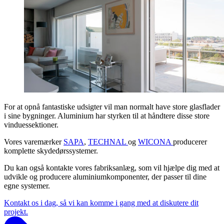
For at opnå fantastiske udsigter vil man normalt have store glasflader
i sine bygninger. Aluminium har styrken til at håndtere disse store
vinduessektioner.
Vores varemærker
SAPA
,
TECHNAL
og
WICONA
producerer
komplette skydedørssystemer.
Du kan også kontakte vores fabriksanlæg, som vil hjælpe dig med at
udvikle og producere aluminiumkomponenter, der passer til dine
egne systemer.
Kontakt os i dag, så vi kan komme i gang med at diskutere dit
projekt.