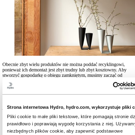
Obecnie zbyt wielu produktów nie można poddać recyklingowi,
ponieważ ich demontaż jest zbyt trudny lub zbyt kosztowny. Aby
stworzyć gospodarkę o obiegu zamkniętym, musimy zacząć od
projektu i doboru materiałów: wybrać materiały nadające się do
recyklingu i zaprojektować produkty w taki sposób, aby można je
było łatwo odesłać do obiegu.
Dobrą wiadomością jest to, że możesz projektować do recyklingu
Strona internetowa Hydro, hydro.com, wykorzystuje pliki c
już na desce kreślarskiej.
Pliki cookie to małe pliki tekstowe, które pomagają stronie dz
Trzy rzeczy, które powinieneś wiedzieć o
prawidłowo i poprawiają wygodę korzystania z niej. Używam
zrównoważonym projektowaniu
niezbędnych plików cookie, aby zapewnić podstawowe