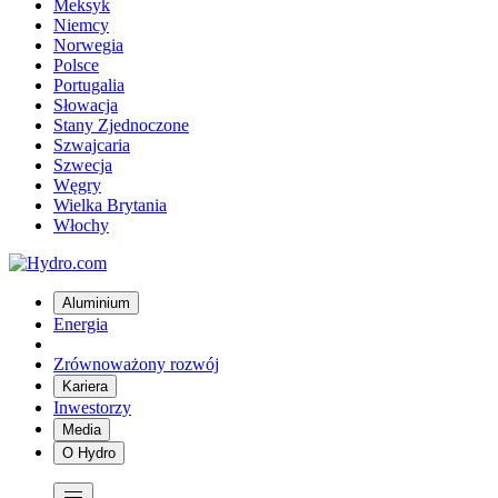
Meksyk
Niemcy
Norwegia
Polsce
Portugalia
Słowacja
Stany Zjednoczone
Szwajcaria
Szwecja
Węgry
Wielka Brytania
Włochy
Aluminium
Energia
Zrównoważony rozwój
Kariera
Inwestorzy
Media
O Hydro