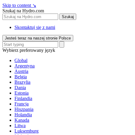
Skip to content
↘
Szukaj na Hydro.com
Szukaj
Skontaktuj się z nami
Jesteś teraz na naszej stronie Polsce
Wybierz preferowany język
Global
Argentyna
Austria
Belgia
Brazylia
Dania
Estonia
Finlandia
Francja
Hiszpania
Holandia
Kanada
Litwa
Luksemburg