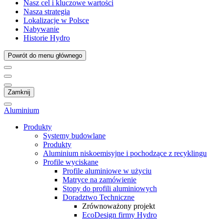
Nasz cel i kluczowe wartości
Nasza strategia
Lokalizacje w Polsce
Nabywanie
Historie Hydro
Powrót do menu głównego
Zamknij
Aluminium
Produkty
Systemy budowlane
Produkty
Aluminium niskoemisyjne i pochodzące z recyklingu
Profile wyciskane
Profile aluminiowe w użyciu
Matryce na zamówienie
Stopy do profili aluminiowych
Doradztwo Techniczne
Zrównoważony projekt
EcoDesign firmy Hydro