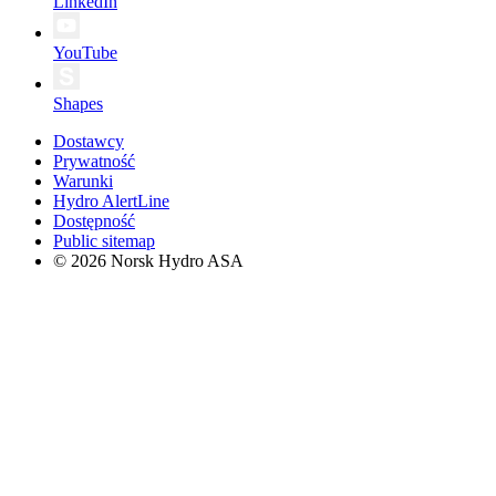
LinkedIn
YouTube
Shapes
Dostawcy
Prywatność
Warunki
Hydro AlertLine
Dostępność
Public sitemap
© 2026 Norsk Hydro ASA