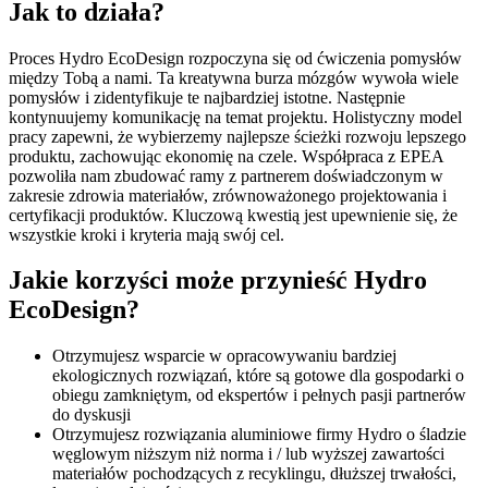
Jak to działa?
Proces Hydro EcoDesign rozpoczyna się od ćwiczenia pomysłów
między Tobą a nami. Ta kreatywna burza mózgów wywoła wiele
pomysłów i zidentyfikuje te najbardziej istotne. Następnie
kontynuujemy komunikację na temat projektu. Holistyczny model
pracy zapewni, że wybierzemy najlepsze ścieżki rozwoju lepszego
produktu, zachowując ekonomię na czele. Współpraca z EPEA
pozwoliła nam zbudować ramy z partnerem doświadczonym w
zakresie zdrowia materiałów, zrównoważonego projektowania i
certyfikacji produktów. Kluczową kwestią jest upewnienie się, że
wszystkie kroki i kryteria mają swój cel.
Jakie korzyści może przynieść Hydro
EcoDesign?
Otrzymujesz wsparcie w opracowywaniu bardziej
ekologicznych rozwiązań, które są gotowe dla gospodarki o
obiegu zamkniętym, od ekspertów i pełnych pasji partnerów
do dyskusji
Otrzymujesz rozwiązania aluminiowe firmy Hydro o śladzie
węglowym niższym niż norma i / lub wyższej zawartości
materiałów pochodzących z recyklingu, dłuższej trwałości,