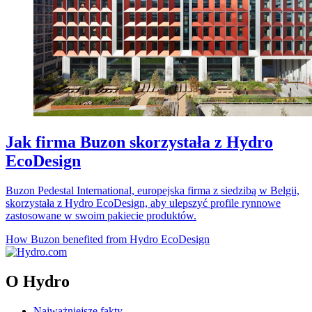
Jak firma Buzon skorzystała z Hydro
EcoDesign
Buzon Pedestal International, europejska firma z siedzibą w Belgii,
skorzystała z Hydro EcoDesign, aby ulepszyć profile rynnowe
zastosowane w swoim pakiecie produktów.
How Buzon benefited from Hydro EcoDesign
O Hydro
Najważniejsze fakty