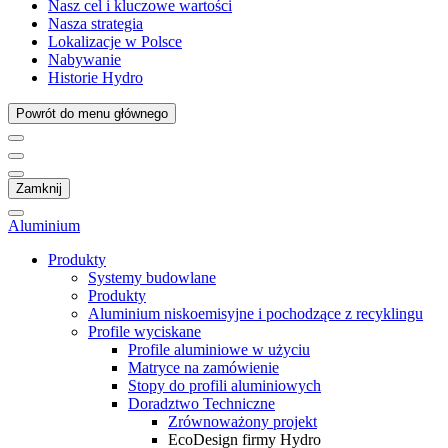
Nasz cel i kluczowe wartości
Nasza strategia
Lokalizacje w Polsce
Nabywanie
Historie Hydro
Powrót do menu głównego
Zamknij
Aluminium
Produkty
Systemy budowlane
Produkty
Aluminium niskoemisyjne i pochodzące z recyklingu
Profile wyciskane
Profile aluminiowe w użyciu
Matryce na zamówienie
Stopy do profili aluminiowych
Doradztwo Techniczne
Zrównoważony projekt
EcoDesign firmy Hydro