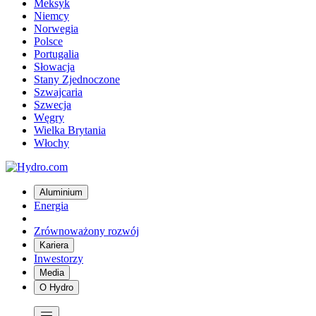
Meksyk
Niemcy
Norwegia
Polsce
Portugalia
Słowacja
Stany Zjednoczone
Szwajcaria
Szwecja
Węgry
Wielka Brytania
Włochy
Aluminium
Energia
Zrównoważony rozwój
Kariera
Inwestorzy
Media
O Hydro