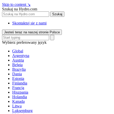
Skip to content
↘
Szukaj na Hydro.com
Szukaj
Skontaktuj się z nami
Jesteś teraz na naszej stronie Polsce
Wybierz preferowany język
Global
Argentyna
Austria
Belgia
Brazylia
Dania
Estonia
Finlandia
Francja
Hiszpania
Holandia
Kanada
Litwa
Luksemburg