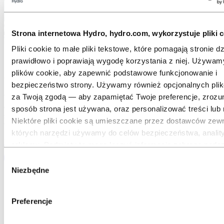
Strona internetowa Hydro, hydro.com, wykorzystuje pliki c
Pliki cookie to małe pliki tekstowe, które pomagają stronie dz
prawidłowo i poprawiają wygodę korzystania z niej. Używa
Jakie rodzaje produktów mogą być
plików cookie, aby zapewnić podstawowe funkcjonowanie i
ekoprojektowane?
bezpieczeństwo strony. Używamy również opcjonalnych pli
za Twoją zgodą — aby zapamiętać Twoje preferencje, zrozum
W zasadzie wszystkie rozwiązania aluminiowe mogą być
ekoprojektowane. Zastosowania w niektórych branżach są
sposób strona jest używana, oraz personalizować treści lub 
szczególnie odpowiednie, na przykład w budownictwie,
Niektóre pliki cookie są umieszczane przez dostawców zew
wyposażeniu wnętrz oraz motoryzacji.
których narzędzi używamy do celów bezpieczeństwa, anality
Pobierz opracowanie techniczne Hydro EcoDesign
reklamy. Podmioty te mogą łączyć informacje zebrane podc
korzystania z naszej strony z innymi danymi, które im przek
Wybór
lub które zostały pozyskane podczas korzystania przez Ciebi
Niezbędne
zgody
Podmiot wskazany jako odpowiedzialny za dany plik cookie s
jest administratorem danych osobowych zbieranych przez ten
Preferencje
Listę tych podmiotów znajdziesz w tabeli plików cookie poniż