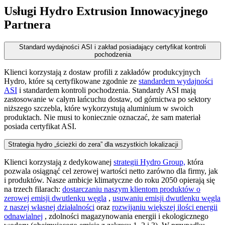
Usługi Hydro Extrusion Innowacyjnego
Partnera
Standard wydajności ASI i zakład posiadający certyfikat kontroli
pochodzenia
Klienci korzystają z dostaw profili z zakładów produkcyjnych
Hydro, które są certyfikowane zgodnie ze
standardem wydajności
ASI
i standardem kontroli pochodzenia. Standardy ASI mają
zastosowanie w całym łańcuchu dostaw, od górnictwa po sektory
niższego szczebla, które wykorzystują aluminium w swoich
produktach. Nie musi to koniecznie oznaczać, że sam materiał
posiada certyfikat ASI.
Strategia hydro „ścieżki do zera” dla wszystkich lokalizacji
Klienci korzystają z dedykowanej
strategii Hydro Group,
która
pozwala osiągnąć cel zerowej wartości netto zarówno dla firmy, jak
i produktów. Nasze ambicje klimatyczne do roku 2050 opierają się
na trzech filarach:
dostarczaniu naszym klientom produktów o
zerowej emisji dwutlenku węgla
,
usuwaniu emisji dwutlenku węgla
z naszej własnej działalności
oraz
rozwijaniu większej ilości energii
odnawialnej
, zdolności magazynowania energii i ekologicznego