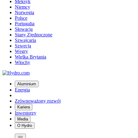
Meksyk
Niemcy
Norwegia
Polsce
Portugalia
Słowacja
Stany Zjednoczone
Szwajcaria
Szwecja
Węgry
Wielka Brytania
Włochy
Aluminium
Energia
Zrównoważony rozwój
Kariera
Inwestorzy
Media
O Hydro