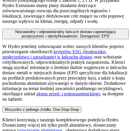
wodoru (obejmującego emisje z zakresu 1, 2 i 3). W przypadku
Hydro Extrusions mamy plany działania dotyczące
zrównoważonego rozwoju dla poszczególnych regionów i
lokalizacji, zawierające dedykowane cele mające na celu poprawę
naszego wpływu na klimat, energię, odpady i wodę.
Niezawodny i odpowiedzialny łańcuch dostaw zapewniający
przejrzystość i identyfikowalność. Dostępność EPD
W Hydro jesteśmy zobowiązani wobec naszych klientów poprzez
przestrzeganie określonych
kryteriów ESG (środowisko,
społeczeństwo i zarządzanie) w łańcuchu dostaw
oraz wdrażanie
certyfikowanych, odpowiedzialnych praktyk zaopatrzenia. Klienci
mogą uzyskać informacje o średnim śladzie węglowym w łańcuchu
dostaw metali w miejscach dostaw (EPD specyficzne dla lokalizacji
na profilach produkowanych przez przeciętny kęs), a także o kraju
pochodzenia aluminium używanego w danym okresie. Dodatkowe
informacje na temat średniej zawartości poddanego recyklingowi,
określające udział
złomu przed- i pokonsumenckiego,
są dostępne
na żądanie.
Wszystko z jednego źródła: One-Stop-Shop
Klienci korzystają z naszego kompleksowego podejścia Hydro.
Dostarczamy więcej niż tylko profil aluminiowy, dostarczamy
gotowe
rozwiązanie aluminiowe
, obejmujące dodatkowe etapy