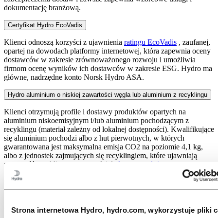
dokumentację branżową.
Certyfikat Hydro EcoVadis
Klienci odnoszą korzyści z ujawnienia
ratingu EcoVadis
, zaufanej,
opartej na dowodach platformy internetowej, która zapewnia oceny
dostawców w zakresie zrównoważonego rozwoju i umożliwia
firmom ocenę wyników ich dostawców w zakresie ESG. Hydro ma
główne, nadrzędne konto Norsk Hydro ASA.
Hydro aluminium o niskiej zawartości węgla lub aluminium z recyklingu
Klienci otrzymują profile i dostawy produktów opartych na
aluminium niskoemisyjnym i/lub aluminium pochodzącym z
recyklingu (materiał zależny od lokalnej dostępności). Kwalifikujące
się aluminium pochodzi albo z hut pierwotnych, w których
gwarantowana jest maksymalna emisja CO2 na poziomie 4,1 kg,
albo z jednostek zajmujących się recyklingiem, które ujawniają
zawartość recyklingu, w tym udział
złomu przed- i
pokonsumenckiego
. Hydro gwarantuje fizyczne rozmieszczenie
zamówionego aluminium i stosuje podejście partiami do partii.
Charakterystyka materiałów
niskoemisyjnych
i/lub
aluminium
pochodzącego z recyklingu
jest udokumentowana w oficjalnie
opublikowanej i zweryfikowanej przez stronę trzecią Deklaracji
Strona internetowa Hydro, hydro.com, wykorzystuje pliki c
Środowiskowej Produktu (EPD).