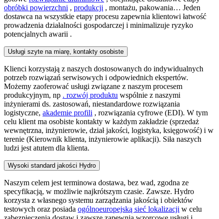
obróbki powierzchni
,
produkcji
, montażu, pakowania… Jeden
dostawca na wszystkie etapy procesu zapewnia klientowi łatwość
prowadzenia działalności gospodarczej i minimalizuje ryzyko
potencjalnych awarii .
Usługi szyte na miarę, kontakty osobiste
Klienci korzystają z naszych dostosowanych do indywidualnych
potrzeb rozwiązań serwisowych i odpowiednich ekspertów.
Możemy zaoferować usługi związane z naszym procesem
produkcyjnym, np
. rozwój produktu
wspólnie z naszymi
inżynierami ds. zastosowań, niestandardowe rozwiązania
logistyczne,
akademie profili
, rozwiązania cyfrowe (EDI). W tym
celu klient ma osobiste kontakty w każdym zakładzie (sprzedaż
wewnętrzna, inżynierowie, dział jakości, logistyka, księgowość) i w
terenie (Kierownik klienta, inżynierowie aplikacji). Siła naszych
ludzi jest atutem dla klienta.
Wysoki standard jakości Hydro
Naszym celem jest terminowa dostawa, bez wad, zgodna ze
specyfikacją, w możliwie najkrótszym czasie. Zawsze. Hydro
korzysta z własnego systemu zarządzania jakością i obiektów
testowych oraz posiada
ogólnoeuropejską sieć lokalizacji
w celu
zabezpieczenia dostaw i zawsze zapewnia wzorcowe usługi i