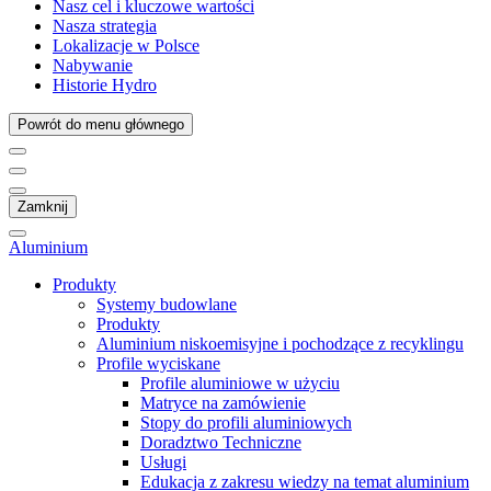
Nasz cel i kluczowe wartości
Nasza strategia
Lokalizacje w Polsce
Nabywanie
Historie Hydro
Powrót do menu głównego
Zamknij
Aluminium
Produkty
Systemy budowlane
Produkty
Aluminium niskoemisyjne i pochodzące z recyklingu
Profile wyciskane
Profile aluminiowe w użyciu
Matryce na zamówienie
Stopy do profili aluminiowych
Doradztwo Techniczne
Usługi
Edukacja z zakresu wiedzy na temat aluminium