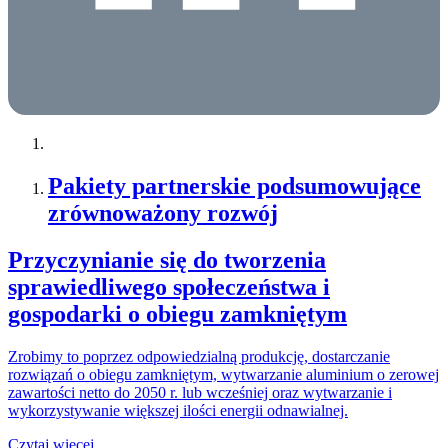
Pakiety partnerskie podsumowujące
zrównoważony rozwój
Przyczynianie się do tworzenia
sprawiedliwego społeczeństwa i
gospodarki o obiegu zamkniętym
Zrobimy to poprzez odpowiedzialną produkcję, dostarczanie
rozwiązań o obiegu zamkniętym, wytwarzanie aluminium o zerowej
zawartości netto do 2050 r. lub wcześniej oraz wytwarzanie i
wykorzystywanie większej ilości energii odnawialnej.
Czytaj więcej