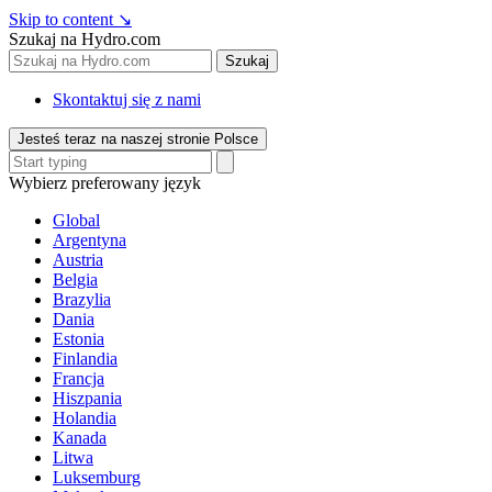
Skip to content
↘
Szukaj na Hydro.com
Szukaj
Skontaktuj się z nami
Jesteś teraz na naszej stronie Polsce
Wybierz preferowany język
Global
Argentyna
Austria
Belgia
Brazylia
Dania
Estonia
Finlandia
Francja
Hiszpania
Holandia
Kanada
Litwa
Luksemburg