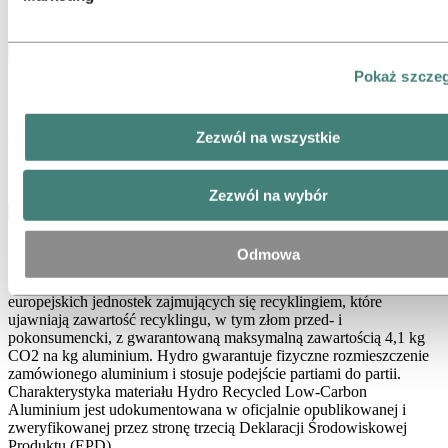
szkolenie dla Twoich celów.
Usługa doradcza Hydro EcoDesign
Pokaż szcze
Klienci są uprawnieni do usług
Hydro EcoDesign
w zakresie
rozwoju profili i produktów, korzystając z usług naszych
wewnętrznych ekspertów EcoDesign. Włączając Hydro EcoDesign,
Zezwól na wszystkie
dążymy do ograniczenia negatywnego wpływu produktów na
środowisko i zdrowie ludzi, wzmacniając pozytywny wpływ na
funkcjonalność produktów i społeczeństwo.
Zezwól na wybór
Aluminium niskoemisyjne poddane recyklingowi metodą hydro
Klienci otrzymują profil i dostawy produktów oparte wyłącznie na
Odmowa
niskowęglowym aluminium z recyklingu Hydro
(materiał zależny
od lokalnej dostępności). Zakwalifikowane aluminium pochodzi z
europejskich jednostek zajmujących się recyklingiem, które
ujawniają zawartość recyklingu, w tym złom przed- i
pokonsumencki, z gwarantowaną maksymalną zawartością 4,1 kg
CO2 na kg aluminium. Hydro gwarantuje fizyczne rozmieszczenie
zamówionego aluminium i stosuje podejście partiami do partii.
Charakterystyka materiału Hydro Recycled Low-Carbon
Aluminium jest udokumentowana w oficjalnie opublikowanej i
zweryfikowanej przez stronę trzecią Deklaracji Środowiskowej
Produktu (EPD).