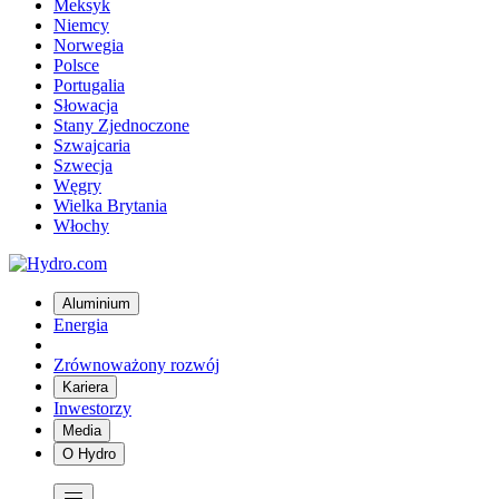
Meksyk
Niemcy
Norwegia
Polsce
Portugalia
Słowacja
Stany Zjednoczone
Szwajcaria
Szwecja
Węgry
Wielka Brytania
Włochy
Aluminium
Energia
Zrównoważony rozwój
Kariera
Inwestorzy
Media
O Hydro