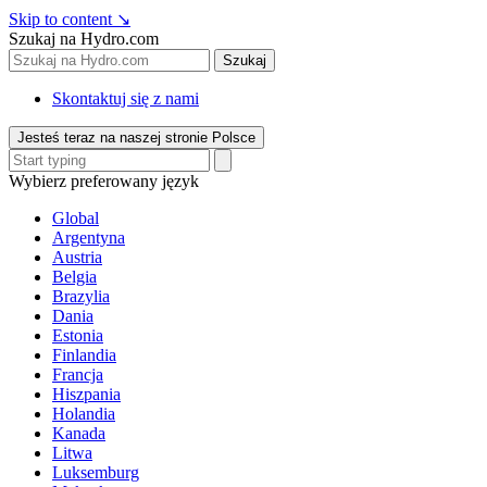
Skip to content
↘
Szukaj na Hydro.com
Szukaj
Skontaktuj się z nami
Jesteś teraz na naszej stronie Polsce
Wybierz preferowany język
Global
Argentyna
Austria
Belgia
Brazylia
Dania
Estonia
Finlandia
Francja
Hiszpania
Holandia
Kanada
Litwa
Luksemburg