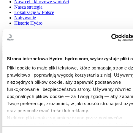
Nasz cel i kluczowe wartości
Nasza strategia
Lokalizacje w Polsce
Nabywanie
Historie Hydro
Powrót do menu głównego
Zamknij
Strona internetowa Hydro, hydro.com, wykorzystuje pliki c
Aluminium
Pliki cookie to małe pliki tekstowe, które pomagają stronie dz
prawidłowo i poprawiają wygodę korzystania z niej. Używam
Produkty
niezbędnych plików cookie, aby zapewnić podstawowe
Branże, które obsługujemy
Motoryzacja
funkcjonowanie i bezpieczeństwo strony. Używamy również
Budownictwo i konstrukcje
opcjonalnych plików cookie — za Twoją zgodą — aby zapam
Przemysł morski i branża offshore
Twoje preferencje, zrozumieć, w jaki sposób strona jest uży
Transport
Branża HVACR
oraz personalizować treści lub reklamy.
Mikrokanałowe wymienniki ciepła
Niektóre pliki cookie są umieszczane przez dostawców
Wymienniki rurowo-żebrowe
zewnętrznych, których narzędzi używamy do celów bezpiec
Zestawy przewodów
Wymienniki płaszczowo-rurowe
analityki lub reklamy. Podmioty te mogą łączyć informacje z