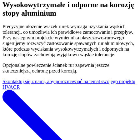
Wysokowytrzymałe i odporne na korozję
stopy aluminium
Precyzyjne ułożenie wiązek rurek wymaga uzyskania wąskich
tolerancji, co umożliwia ich prawidłowe zamocowanie i przepływ.
Przy następnym projekcie wymiennika płaszczowo-rurowego
sugerujemy rozważyć zastosowanie spawanych rur aluminiowych,
które podczas wyciskania wysokowytrzymałych i odpornych na
korozję stopów zachowują wyjątkowo wąskie tolerancje.
Opcjonalne powleczenie ścianek rur zapewnia jeszcze
skuteczniejszą ochronę przed korozją.
Skontaktuj się z nami, aby porozmawiać na temat swojego projektu
HVACR