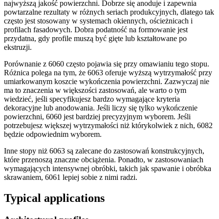
najwyższą jakość powierzchni. Dobrze się anoduje i zapewnia
powtarzalne rezultaty w różnych seriach produkcyjnych, dlatego tak
często jest stosowany w systemach okiennych, ościeżnicach i
profilach fasadowych. Dobra podatność na formowanie jest
przydatna, gdy profile muszą być gięte lub kształtowane po
ekstruzji.
Porównanie z 6060 często pojawia się przy omawianiu tego stopu.
Różnica polega na tym, że 6063 oferuje wyższą wytrzymałość przy
umiarkowanym koszcie wykończenia powierzchni. Zazwyczaj nie
ma to znaczenia w większości zastosowań, ale warto o tym
wiedzieć, jeśli specyfikujesz bardzo wymagające kryteria
dekoracyjne lub anodowania. Jeśli liczy się tylko wykończenie
powierzchni, 6060 jest bardziej precyzyjnym wyborem. Jeśli
potrzebujesz większej wytrzymałości niż którykolwiek z nich, 6082
będzie odpowiednim wyborem.
Inne stopy niż 6063 są zalecane do zastosowań konstrukcyjnych,
które przenoszą znaczne obciążenia. Ponadto, w zastosowaniach
wymagających intensywnej obróbki, takich jak spawanie i obróbka
skrawaniem, 6061 lepiej sobie z nimi radzi.
Typical applications