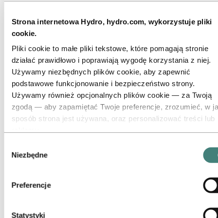
Stop 6060
Stop 6061
Strona internetowa Hydro, hydro.com, wykorzystuje pliki
Stop 6063
Stop 6082
cookie.
Stop 7108
Pliki cookie to małe pliki tekstowe, które pomagają stronie
Doradztwo Techniczne
Usługi
działać prawidłowo i poprawiają wygodę korzystania z niej.
Edukacja z zakresu wiedzy na temat aluminium
Używamy niezbędnych plików cookie, aby zapewnić
Pakiety Hydro Partner
podstawowe funkcjonowanie i bezpieczeństwo strony.
Rury precyzyjne
Rury spawane
Używamy również opcjonalnych plików cookie — za Twoją
Słupy
zgodą — aby zapamiętać Twoje preferencje, zrozumieć, w ja
Produkty odlewnicze
sposób strona jest używana, oraz personalizować treści lub
Boksyty i tlenek glinu
Branże, które obsługujemy
reklamy.
O aluminium
Niektóre pliki cookie są umieszczane przez dostawców
Innowacyjność, badania i rozwój
Wybór
zewnętrznych, których narzędzi używamy do celów
Niezbędne
zgody
Aluminium
bezpieczeństwa, analityki lub reklamy. Podmioty te mogą łą
Produkty
informacje zebrane podczas Twojego korzystania z naszej
Profile wyciskane
Preferencje
Stopy do profili aluminiowych
strony z innymi danymi, które im przekazałeś(-aś), lub które
Stop 6063
zostały pozyskane podczas korzystania przez Ciebie z ich
usług. Podmiot wskazany jako odpowiedzialny za dany plik
Statystyki