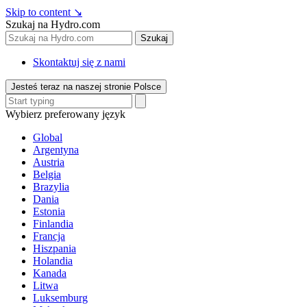
Skip to content
↘
Szukaj na Hydro.com
Szukaj
Skontaktuj się z nami
Jesteś teraz na naszej stronie Polsce
Wybierz preferowany język
Global
Argentyna
Austria
Belgia
Brazylia
Dania
Estonia
Finlandia
Francja
Hiszpania
Holandia
Kanada
Litwa
Luksemburg