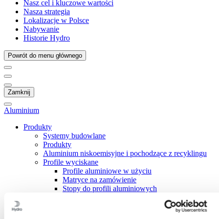
Nasz cel i kluczowe wartości
Nasza strategia
Lokalizacje w Polsce
Nabywanie
Historie Hydro
Powrót do menu głównego
Zamknij
Aluminium
Produkty
Systemy budowlane
Produkty
Aluminium niskoemisyjne i pochodzące z recyklingu
Profile wyciskane
Profile aluminiowe w użyciu
Matryce na zamówienie
Stopy do profili aluminiowych
Stopy 1050 i 1070
Stopy 3003/3103
Stop 5083