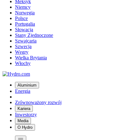
Meksyk
Niemcy
Norwegia
Polsce
Portugalia
Słowacja
Stany Zjednoczone
Szwajcaria
Szwecja
Węgry
Wielka Brytania
Włochy
Aluminium
Energia
Zrównoważony rozwój
Kariera
Inwestorzy
Media
O Hydro