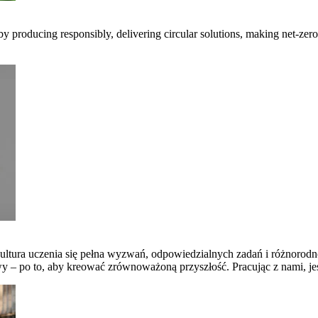
 by producing responsibly, delivering circular solutions, making net-ze
ltura uczenia się pełna wyzwań, odpowiedzialnych zadań i różnorodno
 po to, aby kreować zrównoważoną przyszłość. Pracując z nami, jesteś 