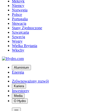
Meksyk
Niemcy
Norwegia
Polsce
Portugalia
Słowacja
Stany Zjednoczone
Szwajcaria
Szwecja
Węgry
Wielka Brytania
Włochy
Aluminium
Energia
Zrównoważony rozwój
Kariera
Inwestorzy
Media
O Hydro