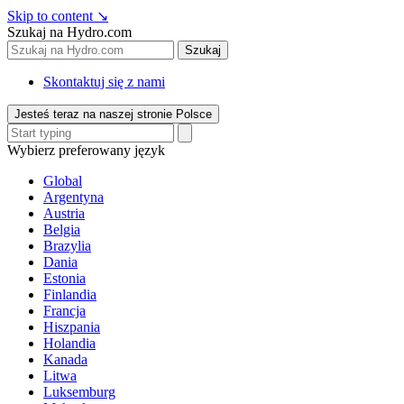
Skip to content
↘
Szukaj na Hydro.com
Szukaj
Skontaktuj się z nami
Jesteś teraz na naszej stronie Polsce
Wybierz preferowany język
Global
Argentyna
Austria
Belgia
Brazylia
Dania
Estonia
Finlandia
Francja
Hiszpania
Holandia
Kanada
Litwa
Luksemburg