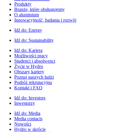
Produkty
Branże, które obsługujemy
O aluminium
Innowacyjność, badania i rozwój
Idź do:
Energy
Idź do:
Sustainability
Idź do:
Kariera
Możliwości pracy
Studenci i absolwenci
Życie w Hydro
Obszary kariery
Poznaj naszych ludzi
Podróż rekrutacyjna
Kontakt i FAQ
Idź do:
Investors
Inwestorzy
Idź do:
Media
Media contacts
Nowości
Hydro w skrócie