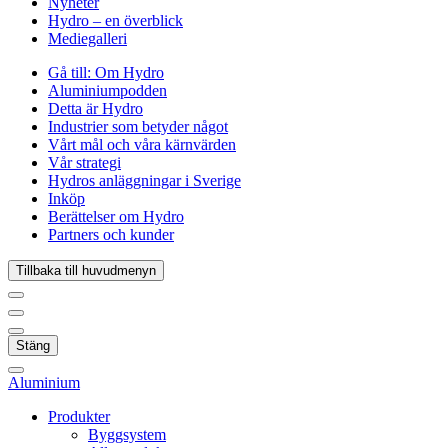
Nyheter
Hydro – en överblick
Mediegalleri
Gå till:
Om Hydro
Aluminiumpodden
Detta är Hydro
Industrier som betyder något
Vårt mål och våra kärnvärden
Vår strategi
Hydros anläggningar i Sverige
Inköp
Berättelser om Hydro
Partners och kunder
Tillbaka till huvudmenyn
Stäng
Aluminium
Produkter
Byggsystem