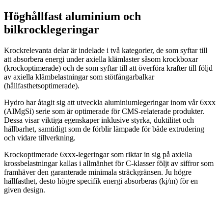
Höghållfast aluminium och
bilkrocklegeringar
Krockrelevanta delar är indelade i två kategorier, de som syftar till
att absorbera energi under axiella klämlaster såsom krockboxar
(krockoptimerade) och de som syftar till att överföra krafter till följd
av axiella klämbelastningar som stötfångarbalkar
(hållfasthetsoptimerade).
Hydro har åtagit sig att utveckla aluminiumlegeringar inom vår 6xxx
(AlMgSi) serie som är optimerade för CMS-relaterade produkter.
Dessa visar viktiga egenskaper inklusive styrka, duktilitet och
hållbarhet, samtidigt som de förblir lämpade för både extrudering
och vidare tillverkning.
Krockoptimerade 6xxx-legeringar som riktar in sig på axiella
krossbelastningar kallas i allmänhet för C-klasser följt av siffror som
framhäver den garanterade minimala sträckgränsen. Ju högre
hållfasthet, desto högre specifik energi absorberas (kj/m) för en
given design.