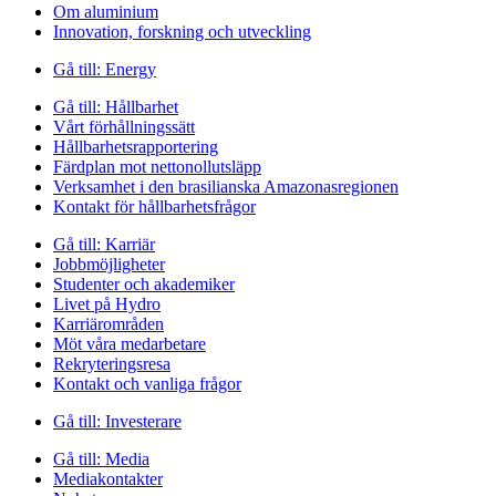
Om aluminium
Innovation, forskning och utveckling
Gå till:
Energy
Gå till:
Hållbarhet
Vårt förhållningssätt
Hållbarhetsrapportering
Färdplan mot nettonollutsläpp
Verksamhet i den brasilianska Amazonasregionen
Kontakt för hållbarhetsfrågor
Gå till:
Karriär
Jobbmöjligheter
Studenter och akademiker
Livet på Hydro
Karriärområden
Möt våra medarbetare
Rekryteringsresa
Kontakt och vanliga frågor
Gå till:
Investerare
Gå till:
Media
Mediakontakter