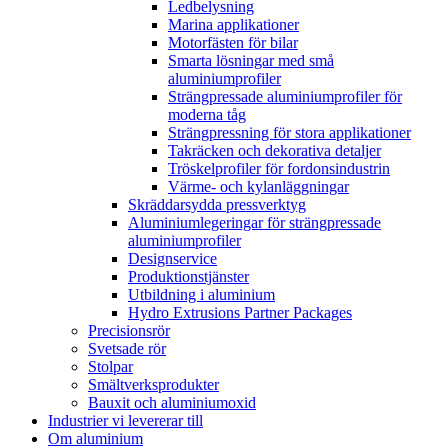
Ledbelysning
Marina applikationer
Motorfästen för bilar
Smarta lösningar med små
aluminiumprofiler
Strängpressade aluminiumprofiler för
moderna tåg
Strängpressning för stora applikationer
Takräcken och dekorativa detaljer
Tröskelprofiler för fordonsindustrin
Värme- och kylanläggningar
Skräddarsydda pressverktyg
Aluminiumlegeringar för strängpressade
aluminiumprofiler
Designservice
Produktionstjänster
Utbildning i aluminium
Hydro Extrusions Partner Packages
Precisionsrör
Svetsade rör
Stolpar
Smältverksprodukter
Bauxit och aluminiumoxid
Industrier vi levererar till
Om aluminium