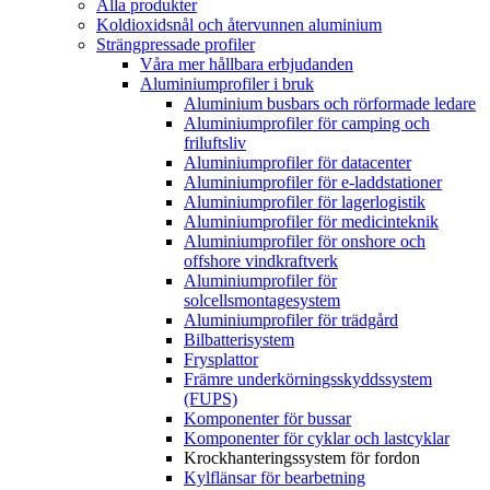
Alla produkter
Koldioxidsnål och återvunnen aluminium
Strängpressade profiler
Våra mer hållbara erbjudanden
Aluminiumprofiler i bruk
Aluminium busbars och rörformade ledare
Aluminiumprofiler för camping och
friluftsliv
Aluminiumprofiler för datacenter
Aluminiumprofiler för e-laddstationer
Aluminiumprofiler för lagerlogistik
Aluminiumprofiler för medicinteknik
Aluminiumprofiler för onshore och
offshore vindkraftverk
Aluminiumprofiler för
solcellsmontagesystem
Aluminiumprofiler för trädgård
Bilbatterisystem
Frysplattor
Främre underkörningsskyddssystem
(FUPS)
Komponenter för bussar
Komponenter för cyklar och lastcyklar
Krockhanteringssystem för fordon
Kylflänsar för bearbetning