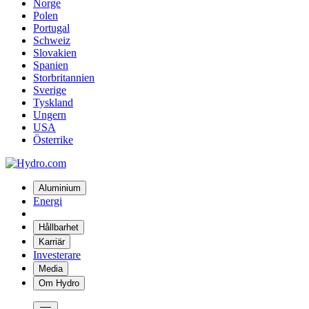
Norge
Polen
Portugal
Schweiz
Slovakien
Spanien
Storbritannien
Sverige
Tyskland
Ungern
USA
Österrike
Aluminium
Energi
Hållbarhet
Karriär
Investerare
Media
Om Hydro