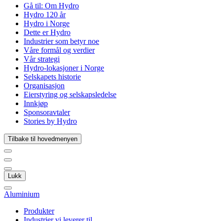
Gå til:
Om Hydro
Hydro 120 år
Hydro i Norge
Dette er Hydro
Industrier som betyr noe
Våre formål og verdier
Vår strategi
Hydro-lokasjoner i Norge
Selskapets historie
Organisasjon
Eierstyring og selskapsledelse
Innkjøp
Sponsoravtaler
Stories by Hydro
Tilbake til hovedmenyen
Lukk
Aluminium
Produkter
Industrier vi leverer til