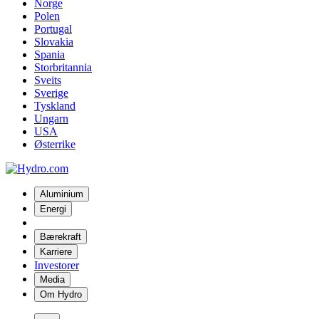
Norge
Polen
Portugal
Slovakia
Spania
Storbritannia
Sveits
Sverige
Tyskland
Ungarn
USA
Østerrike
Aluminium
Energi
Bærekraft
Karriere
Investorer
Media
Om Hydro