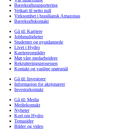
Bærekraftsrapportering
Veikart til netto null
Virksomhet i brasiliansk Amazonas
Bærekraftskontakt
Gå til:
Karriere
Jobbmuligheter
Studenter og nyutdannede
Livet i Hydro
Karriereområder
Møt våre medarbeidere
Rekrutteringsprosessen
Kontakt og vanlige spørsmål
Gå til:
Investorer
Informasjon for aksjonærer
Investorkontakt
Gå til:
Media
Mediekontakt
Nyheter
Kort om Hydro
Temasider
Bilder og video