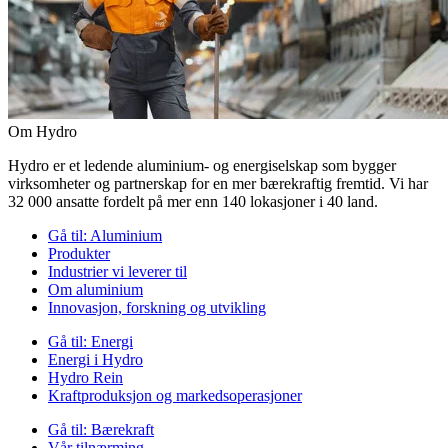
Om Hydro
Hydro er et ledende aluminium- og energiselskap som bygger
virksomheter og partnerskap for en mer bærekraftig fremtid. Vi har
32 000 ansatte fordelt på mer enn 140 lokasjoner i 40 land.
Gå til:
Aluminium
Produkter
Industrier vi leverer til
Om aluminium
Innovasjon, forskning og utvikling
Gå til:
Energi
Energi i Hydro
Hydro Rein
Kraftproduksjon og markedsoperasjoner
Gå til:
Bærekraft
Vår tilnærming