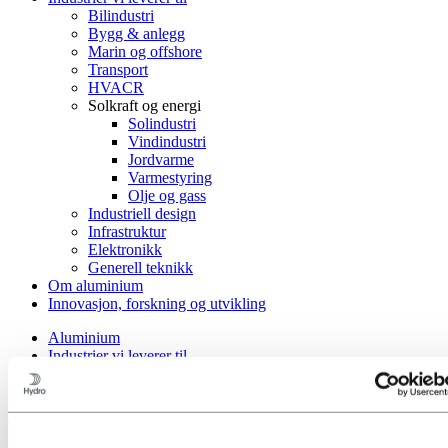
Bilindustri
Bygg & anlegg
Marin og offshore
Transport
HVACR
Solkraft og energi
Solindustri
Vindindustri
Jordvarme
Varmestyring
Olje og gass
Industriell design
Infrastruktur
Elektronikk
Generell teknikk
Om aluminium
Innovasjon, forskning og utvikling
Aluminium
Industrier vi leverer til
Solkraft og energi
Aluminiumløsninger som gir energi