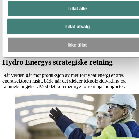
Hydro Energis strategiske retning
Tillat alle
Hydros kraftportefølje
Kraftens kraft - Hydro Energis historie
Hydro Rein
Tillat utvalg
Kraftproduksjon og markedsoperasjoner
Energi
Energi i Hydro
Ikke tillat
Hydro Energis strategiske retning
Hydro Energys strategiske retning
Når verden går mot produksjon av mer fornybar energi endres
energisektoren raskt, både når det gjelder teknologiutvikling og
rammebetingelser. Med det kommer nye forretningsmuligheter.