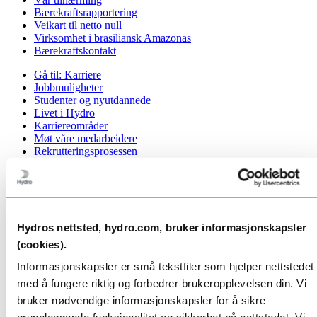
Bærekraftsrapportering
Veikart til netto null
Virksomhet i brasiliansk Amazonas
Bærekraftskontakt
Gå til:
Karriere
Jobbmuligheter
Studenter og nyutdannede
Livet i Hydro
Karriereområder
Møt våre medarbeidere
Rekrutteringsprosessen
Kontakt og vanlige spørsmål
Gå til:
Investorer
Informasjon for aksjonærer
Investorkontakt
Hydros nettsted, hydro.com, bruker informasjonskapsler
Gå til:
Media
(cookies).
Mediekontakt
Nyheter
Informasjonskapsler er små tekstfiler som hjelper nettstedet
Kort om Hydro
med å fungere riktig og forbedrer brukeropplevelsen din. Vi
Temasider
bruker nødvendige informasjonskapsler for å sikre
Bilder og video