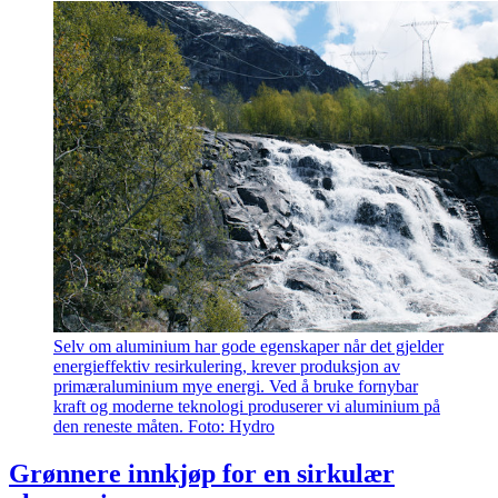
Selv om aluminium har gode egenskaper når det gjelder
energieffektiv resirkulering, krever produksjon av
primæraluminium mye energi. Ved å bruke fornybar
kraft og moderne teknologi produserer vi aluminium på
den reneste måten. Foto: Hydro
Grønnere innkjøp for en sirkulær