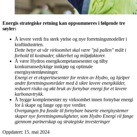
Energis strategiske retning kan oppsummeres i følgende tre
søyler:
Å levere verdi fra sterk ytelse og nye forretningsmodeller i
kraftindustrien.
Dette betyr at vår virksomhet skal være "på pallen" målt i
forhold til kostnader, sikkerhet og miljøfaktorer.
Å være Hydros energikompetansesenter og tilby
konkurransedyktige innkjøp og optimale
energisystemløsninger.
Energi er et ekspertisesenter for resten av Hydro, og hjelper
andre forretningsområder med å sikre lavere energikilder,
redusert risiko og økt bruk av fornybar energi for et lavere
karbonavtrykk.
Å bygge komplementær ny virksomhet innen fornybar energi
for å skape og fange opp nye verdier.
Overgangen fra fossile til fornybare baserte energisystemer
skaper nye forretningsmuligheter, som Hydro Energi vil fange
gjennom partnerskap og strategiske investeringer
Oppdatert: 15. mai 2024