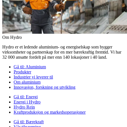
Om Hydro
Hydro er et ledende aluminium- og energiselskap som bygger
virksomheter og partnerskap for en mer bærekraftig fremtid. Vi har
32 000 ansatte fordelt på mer enn 140 lokasjoner i 40 land.
Gå til:
Aluminium
Produkter
Industrier vi leverer til
Om aluminium
Innovasjon, forskning og utvikling
Gå til:
Energi
Energi i Hydro
Hydro Rein
Kraftproduksjon og markedsoperasjoner
Gå til:
Bærekraft
Vår tilnærming