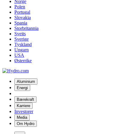
Norge
Polen
Portugal
Slovakia
Spania
Storbritannia
Sveits
Sverige
Tyskland
Ungarn
USA
Østerrike
Aluminium
Energi
Bærekraft
Karriere
Investorer
Media
Om Hydro