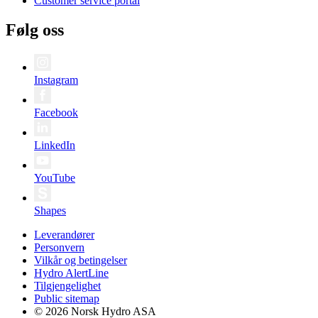
Customer service portal
Følg oss
Instagram
Facebook
LinkedIn
YouTube
Shapes
Leverandører
Personvern
Vilkår og betingelser
Hydro AlertLine
Tilgjengelighet
Public sitemap
© 2026 Norsk Hydro ASA