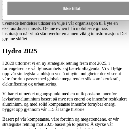
lønnsom og mer bærekraftig industrileder – til fordel for våre
ansatte, våre kunder og våre aksjonærer.
Ikke tillat
Midt i alle utfordringene lar jeg meg imponere over hvordan
uventede hendelser utløser en vilje i vår organisasjon til å yte en
ekstraordinær innsats. Denne evnen til å mobilisere gir oss
inspirasjon når vi nå står overfor en annen viktig transformasjon: Det
grønne skiftet.
Hydro 2025
I 2020 utformet vi en ny strategisk retning frem mot 2025, i
forlengelsen av vår lønnsomhets- og bærekraftagenda. Vi vil følge
opp vår strategiske ambisjon ved å utnytte muligheter der vi ser at
våre fortrinn passer med globale megatrender slik som bærekraft,
elektrifisering og urbanisering.
Vi har et utmerket utgangspunkt med en unik posisjon innenfor
lavkarbonaluminium basert på mye ren energi og innenfor resirkulert
aluminium, og med solid kompetanse innenfor fornybar energi,
bygget opp gjennom vår 115 år lange historie.
Basert på vår kompetanse, våre fortrinn og megatrendene, er vår
strategiske retning mot 2025 basert på to pilarer: Å styrke vår