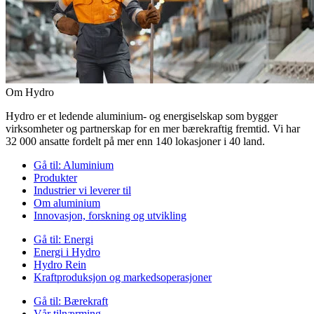
Om Hydro
Hydro er et ledende aluminium- og energiselskap som bygger
virksomheter og partnerskap for en mer bærekraftig fremtid. Vi har
32 000 ansatte fordelt på mer enn 140 lokasjoner i 40 land.
Gå til:
Aluminium
Produkter
Industrier vi leverer til
Om aluminium
Innovasjon, forskning og utvikling
Gå til:
Energi
Energi i Hydro
Hydro Rein
Kraftproduksjon og markedsoperasjoner
Gå til:
Bærekraft
Vår tilnærming