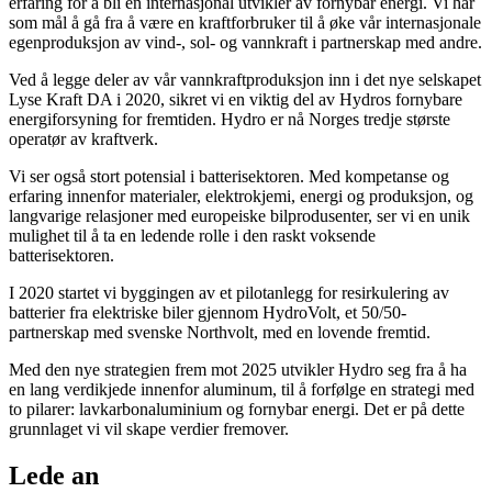
erfaring for å bli en internasjonal utvikler av fornybar energi. Vi har
som mål å gå fra å være en kraftforbruker til å øke vår internasjonale
egenproduksjon av vind-, sol- og vannkraft i partnerskap med andre.
Ved å legge deler av vår vannkraftproduksjon inn i det nye selskapet
Lyse Kraft DA i 2020, sikret vi en viktig del av Hydros fornybare
energiforsyning for fremtiden. Hydro er nå Norges tredje største
operatør av kraftverk.
Vi ser også stort potensial i batterisektoren. Med kompetanse og
erfaring innenfor materialer, elektrokjemi, energi og produksjon, og
langvarige relasjoner med europeiske bilprodusenter, ser vi en unik
mulighet til å ta en ledende rolle i den raskt voksende
batterisektoren.
I 2020 startet vi byggingen av et pilotanlegg for resirkulering av
batterier fra elektriske biler gjennom HydroVolt, et 50/50-
partnerskap med svenske Northvolt, med en lovende fremtid.
Med den nye strategien frem mot 2025 utvikler Hydro seg fra å ha
en lang verdikjede innenfor aluminum, til å forfølge en strategi med
to pilarer: lavkarbonaluminium og fornybar energi. Det er på dette
grunnlaget vi vil skape verdier fremover.
Lede an