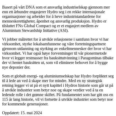
Basert på vårt DNA som et ansvarlig industriselskap gjennom mer
enn ett århundre engasjerer Hydro seg i en rekke internasjonale
organisasjoner og arbeider for å heve industristandardene for
menneskerettigheter, åpenhet og ansvarlig produksjon. Hydro er
tilsluttet FNs Global Compact og er et engasjert medlem av
Aluminium Stewardship Initiative (ASI).
Vi jobber målrettet for å utvikle relasjonene i samfunn hvor vi har
virksomhet, styrke lokalsamfunnene og våre forretningspartnere
gjennom utdanning og styrking av enkeltmennesker der hvor vi har
virksomhet. Vi har også høye forventninger til vår pionermetode
hvor vi legger restmasser fra bauksittutvinning i Paragominas tilbake
der vi hentet bauksitten ut, som vil eliminere behovet for å bygge
nye deponier der.
Som et globalt energi- og aluminiumselskap har Hydro forpliktet seg
til å lede an ved å skape mer for mindre. Med en ny strategisk
retning legger vi ut på et nytt kapittel i Hydros historie som går ut på
å utvikle industrier som betyr noe og skape verdier ved å ta en
ledende rolle i det grønne skiftet. På fundamentet som har gitt oss en
115 år lang historie, vil vi fortsette å utvikle industrier som betyr noe
for kommende generasjoner.
Oppdatert: 15. mai 2024