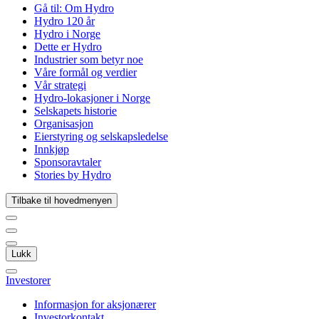
Gå til:
Om Hydro
Hydro 120 år
Hydro i Norge
Dette er Hydro
Industrier som betyr noe
Våre formål og verdier
Vår strategi
Hydro-lokasjoner i Norge
Selskapets historie
Organisasjon
Eierstyring og selskapsledelse
Innkjøp
Sponsoravtaler
Stories by Hydro
Tilbake til hovedmenyen
Lukk
Investorer
Informasjon for aksjonærer
Investorkontakt