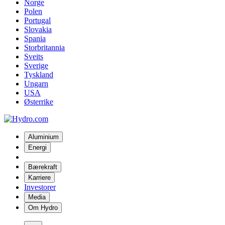
Norge
Polen
Portugal
Slovakia
Spania
Storbritannia
Sveits
Sverige
Tyskland
Ungarn
USA
Østerrike
Aluminium
Energi
Bærekraft
Karriere
Investorer
Media
Om Hydro