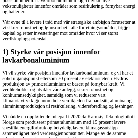
posisjon innenfor lavkarbonaluminium og å utvikle nye
vekstmuligheter innenfor områder som resirkulering, fornybar energi
og batterier.
Vår evne til å levere i tråd med vår strategiske ambisjon forutsetter at
vi sikrer robusthet og lønnsomhet i alle forretningsområder, frigjør
kapital og retter investeringer mot områder hvor vi ser størst
verdiskapingspotensial.
1) Styrke vår posisjon innenfor
lavkarbonaluminium
Vi vil styrke vår posisjon innenfor lavkarbonaluminum, og vi har et
solid utgangspunkt ettersom 70 prosent av elektrisiteten i Hydros
produksjon av primæraluminium er basert på fornybar kraft. Vi
vedlikeholder og utvikler våre anlegg, sikrer robusthet og
konkurransedyktighet, samtidig som vi reduserer vårt
klimafotavtrykk gjennom hele verdikjeden fra bauksitt, alumina og
aluminiumproduksjon til resirkulering, videreforedling og løsninger.
Vi nådde en oppløftende milepæl i 2020 da Karmøy Teknologipilot i
Norge som produserer primæraluminium med 15 prosent lavere
spesifikt energiforbruk og betydelig lavere klimagassutslipp
sammenlignet med verdensgjennomsnittet. Mange av de samme