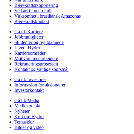
Bærekraftsrapportering
Veikart til netto null
Virksomhet i brasiliansk Amazonas
Bærekraftskontakt
Gå til:
Karriere
Jobbmuligheter
Studenter og nyutdannede
Livet i Hydro
Karriereområder
Møt våre medarbeidere
Rekrutteringsprosessen
Kontakt og vanlige spørsmål
Gå til:
Investorer
Informasjon for aksjonærer
Investorkontakt
Gå til:
Media
Mediekontakt
Nyheter
Kort om Hydro
Temasider
Bilder og video