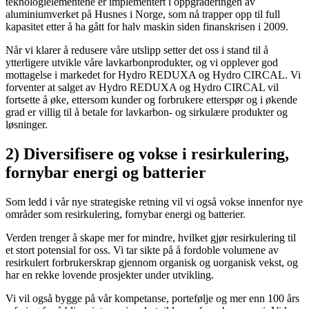
teknologielementene er implementert i oppgraderingen av
aluminiumverket på Husnes i Norge, som nå trapper opp til full
kapasitet etter å ha gått for halv maskin siden finanskrisen i 2009.
Når vi klarer å redusere våre utslipp setter det oss i stand til å
ytterligere utvikle våre lavkarbonprodukter, og vi opplever god
mottagelse i markedet for Hydro REDUXA og Hydro CIRCAL. Vi
forventer at salget av Hydro REDUXA og Hydro CIRCAL vil
fortsette å øke, ettersom kunder og forbrukere etterspør og i økende
grad er villig til å betale for lavkarbon- og sirkulære produkter og
løsninger.
2) Diversifisere og vokse i resirkulering,
fornybar energi og batterier
Som ledd i vår nye strategiske retning vil vi også vokse innenfor nye
områder som resirkulering, fornybar energi og batterier.
Verden trenger å skape mer for mindre, hvilket gjør resirkulering til
et stort potensial for oss. Vi tar sikte på å fordoble volumene av
resirkulert forbrukerskrap gjennom organisk og uorganisk vekst, og
har en rekke lovende prosjekter under utvikling.
Vi vil også bygge på vår kompetanse, portefølje og mer enn 100 års