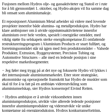
Fusjonen mellom Hydros olje- og gassaktiviteter og Statoil er i rute
for å bli gjennomført 1. oktober, og Hydro-aksjen vil fra samme dag
bli omsatt som aluminiumaksje.
Et reposisjonert Aluminium Metal arbeider nå videre med lovende
prosjekter innenfor både alumina- og metallproduksjon. Hydro har
klare ambisjoner om å utvide oppstrømsaktivitetene innenfor
aluminium over hele verden, spesielt i energirike områder, med
viktig støtte fra selskapets sterke energikompetanse.Et omfattende
restruktureringsprogram i Aluminium Products er snart fullført, og
forretningsområdet står nå igjen med fem produktområder – Valsede
Produkter, Extrusion, Byggesystemer, Precision Tubing og
Automotive Structures – alle med en ledende posisjon i sine
respektive markedssegmenter.
− Jeg føler meg trygg på at det nye og fokuserte Hydro vil lykkes i
det internasjonale aluminiummarkedet. Etter store strategiske,
økonomiske og operasjonelle framskritt har Hydro de muskler som
skal til for å ta fatt på en ambisiøs videreutvikling som
aluminiumselskap, sier Hydros konsernsjef Eivind Reiten.
− Hydros ambisjon er å utvide virksomheten innen
aluminiumproduksjon, utvikle våre allerede ledende posisjoner
innenfor aluminiumprodukter og videreutvikle vår unike
kompetanse på energiproduksjon. Hydros konkurransefortrinn,