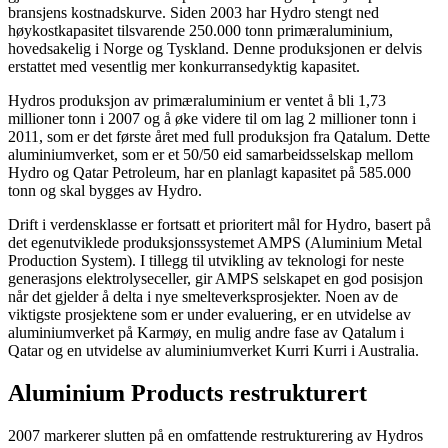
bransjens kostnadskurve. Siden 2003 har Hydro stengt ned
høykostkapasitet tilsvarende 250.000 tonn primæraluminium,
hovedsakelig i Norge og Tyskland. Denne produksjonen er delvis
erstattet med vesentlig mer konkurransedyktig kapasitet.
Hydros produksjon av primæraluminium er ventet å bli 1,73
millioner tonn i 2007 og å øke videre til om lag 2 millioner tonn i
2011, som er det første året med full produksjon fra Qatalum. Dette
aluminiumverket, som er et 50/50 eid samarbeidsselskap mellom
Hydro og Qatar Petroleum, har en planlagt kapasitet på 585.000
tonn og skal bygges av Hydro.
Drift i verdensklasse er fortsatt et prioritert mål for Hydro, basert på
det egenutviklede produksjonssystemet AMPS (Aluminium Metal
Production System). I tillegg til utvikling av teknologi for neste
generasjons elektrolyseceller, gir AMPS selskapet en god posisjon
når det gjelder å delta i nye smelteverksprosjekter. Noen av de
viktigste prosjektene som er under evaluering, er en utvidelse av
aluminiumverket på Karmøy, en mulig andre fase av Qatalum i
Qatar og en utvidelse av aluminiumverket Kurri Kurri i Australia.
Aluminium Products restrukturert
2007 markerer slutten på en omfattende restrukturering av Hydros