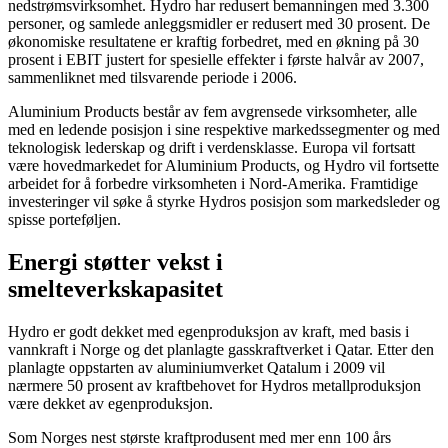
nedstrømsvirksomhet. Hydro har redusert bemanningen med 3.300
personer, og samlede anleggsmidler er redusert med 30 prosent. De
økonomiske resultatene er kraftig forbedret, med en økning på 30
prosent i EBIT justert for spesielle effekter i første halvår av 2007,
sammenliknet med tilsvarende periode i 2006.
Aluminium Products består av fem avgrensede virksomheter, alle
med en ledende posisjon i sine respektive markedssegmenter og med
teknologisk lederskap og drift i verdensklasse. Europa vil fortsatt
være hovedmarkedet for Aluminium Products, og Hydro vil fortsette
arbeidet for å forbedre virksomheten i Nord-Amerika. Framtidige
investeringer vil søke å styrke Hydros posisjon som markedsleder og
spisse porteføljen.
Energi støtter vekst i
smelteverkskapasitet
Hydro er godt dekket med egenproduksjon av kraft, med basis i
vannkraft i Norge og det planlagte gasskraftverket i Qatar. Etter den
planlagte oppstarten av aluminiumverket Qatalum i 2009 vil
nærmere 50 prosent av kraftbehovet for Hydros metallproduksjon
være dekket av egenproduksjon.
Som Norges nest største kraftprodusent med mer enn 100 års