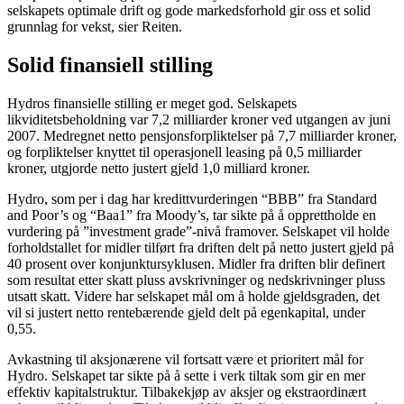
selskapets optimale drift og gode markedsforhold gir oss et solid
grunnlag for vekst, sier Reiten.
Solid finansiell stilling
Hydros finansielle stilling er meget god. Selskapets
likviditetsbeholdning var 7,2 milliarder kroner ved utgangen av juni
2007. Medregnet netto pensjonsforpliktelser på 7,7 milliarder kroner,
og forpliktelser knyttet til operasjonell leasing på 0,5 milliarder
kroner, utgjorde netto justert gjeld 1,0 milliard kroner.
Hydro, som per i dag har kredittvurderingen “BBB” fra Standard
and Poor’s og “Baa1” fra Moody’s, tar sikte på å opprettholde en
vurdering på ”investment grade”-nivå framover. Selskapet vil holde
forholdstallet for midler tilført fra driften delt på netto justert gjeld på
40 prosent over konjunktursyklusen. Midler fra driften blir definert
som resultat etter skatt pluss avskrivninger og nedskrivninger pluss
utsatt skatt. Videre har selskapet mål om å holde gjeldsgraden, det
vil si justert netto rentebærende gjeld delt på egenkapital, under
0,55.
Avkastning til aksjonærene vil fortsatt være et prioritert mål for
Hydro. Selskapet tar sikte på å sette i verk tiltak som gir en mer
effektiv kapitalstruktur. Tilbakekjøp av aksjer og ekstraordinært