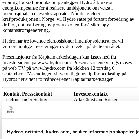
erfaring fra kraftproduksjon planlegger Hydro å bruke sin
energikompetanse for å realisere ambisjonene om vekst i
internasjonal smelteverkskapasitet. Når det gjelder
kraftproduksjonen i Norge, vil Hydro satse på fortsatt forbedring av
drift og optimalisering av produksjonen for å sikre høy
kontantstrømgenerering.
Hydro har tre lovende eierposisjoner innenfor solenergi og vil
vurdere mulige investeringer i videre vekst på dette området.
Presentasjoner fra Kapitalmarkedsdagen kan lastes ned fra
investorsidene på www.hydro.com. Presentasjonene vil også vises
på web-TV på www.hydro.com fra klokken 12 torsdag 6.
september. TV-sendingen vil være tilgjengelig for nedlasting på
Hydros nettsider i to måneder etter Kapitalmarkedsdagen.
Kontakt
Pressekontakt
Investorkontakt
Telefon
Inger Sethov
Ada Christiane Rieker
Mobil
+47 22532036
+47 22538483
Email
+47 95022359
+47 95182718
Inger.Sethov@hydro.com
Ada.Christiane.Rieker@hydro.c
Hydros nettsted, hydro.com, bruker informasjonskapsler (c