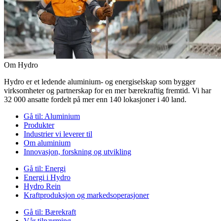
Om Hydro
Hydro er et ledende aluminium- og energiselskap som bygger
virksomheter og partnerskap for en mer bærekraftig fremtid. Vi har
32 000 ansatte fordelt på mer enn 140 lokasjoner i 40 land.
Gå til:
Aluminium
Produkter
Industrier vi leverer til
Om aluminium
Innovasjon, forskning og utvikling
Gå til:
Energi
Energi i Hydro
Hydro Rein
Kraftproduksjon og markedsoperasjoner
Gå til:
Bærekraft
Vår tilnærming