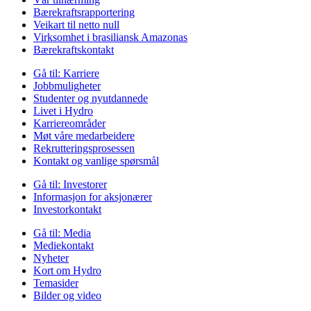
Bærekraftsrapportering
Veikart til netto null
Virksomhet i brasiliansk Amazonas
Bærekraftskontakt
Gå til:
Karriere
Jobbmuligheter
Studenter og nyutdannede
Livet i Hydro
Karriereområder
Møt våre medarbeidere
Rekrutteringsprosessen
Kontakt og vanlige spørsmål
Gå til:
Investorer
Informasjon for aksjonærer
Investorkontakt
Gå til:
Media
Mediekontakt
Nyheter
Kort om Hydro
Temasider
Bilder og video