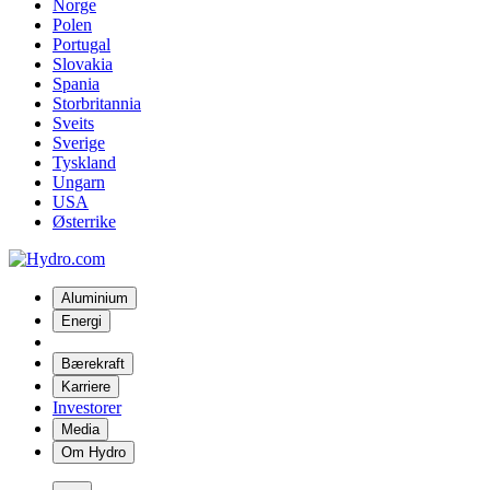
Norge
Polen
Portugal
Slovakia
Spania
Storbritannia
Sveits
Sverige
Tyskland
Ungarn
USA
Østerrike
Aluminium
Energi
Bærekraft
Karriere
Investorer
Media
Om Hydro