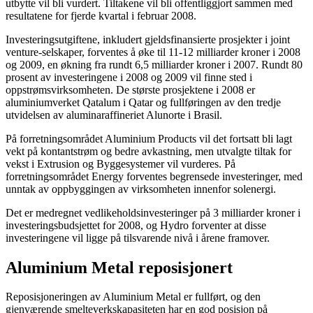
utbytte vil bli vurdert. Tiltakene vil bli offentliggjort sammen med
resultatene for fjerde kvartal i februar 2008.
Investeringsutgiftene, inkludert gjeldsfinansierte prosjekter i joint
venture-selskaper, forventes å øke til 11-12 milliarder kroner i 2008
og 2009, en økning fra rundt 6,5 milliarder kroner i 2007. Rundt 80
prosent av investeringene i 2008 og 2009 vil finne sted i
oppstrømsvirksomheten. De største prosjektene i 2008 er
aluminiumverket Qatalum i Qatar og fullføringen av den tredje
utvidelsen av aluminaraffineriet Alunorte i Brasil.
På forretningsområdet Aluminium Products vil det fortsatt bli lagt
vekt på kontantstrøm og bedre avkastning, men utvalgte tiltak for
vekst i Extrusion og Byggesystemer vil vurderes. På
forretningsområdet Energy forventes begrensede investeringer, med
unntak av oppbyggingen av virksomheten innenfor solenergi.
Det er medregnet vedlikeholdsinvesteringer på 3 milliarder kroner i
investeringsbudsjettet for 2008, og Hydro forventer at disse
investeringene vil ligge på tilsvarende nivå i årene framover.
Aluminium Metal reposisjonert
Reposisjoneringen av Aluminium Metal er fullført, og den
gjenværende smelteverkskapasiteten har en god posisjon på