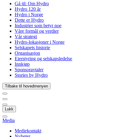
Gå til:
Om Hydro
Hydro 120 år
Hydro i Norge
Dette er Hydro
Industrier som betyr noe
Våre formål og verdier
Vår strategi
Hydro-lokasjoner i Norge
Selskapets historie
Organisasjon
Eierstyring og selskapsledelse
Innkjøp
Sponsoravtaler
Stories by Hydro
Tilbake til hovedmenyen
Lukk
Media
Mediekontakt
Nyheter