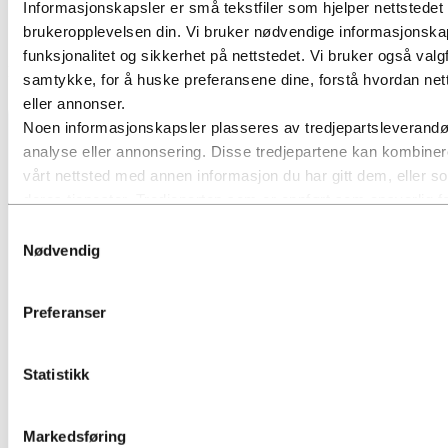
Informasjonskapsler er små tekstfiler som hjelper nettstedet 
brukeropplevelsen din. Vi bruker nødvendige informasjonskap
funksjonalitet og sikkerhet på nettstedet. Vi bruker også valg
Publisert: 6. september 2007
samtykke, for å huske preferansene dine, forstå hvordan nett
eller annonser.
Noen informasjonskapsler plasseres av tredjepartsleverandøre
analyse eller annonsering. Disse tredjepartene kan kombinere
vårt nettsted med annen informasjon du har gitt dem, eller 
deres tjenester. Tredjeparten som er oppført som ansvarlig f
for personopplysningene som samles inn gjennom deres resp
Samtykkevalg
hvilke tredjeparter dette gjelder i listen over informasjonskap
Nødvendig
Preferanser
Statistikk
Markedsføring