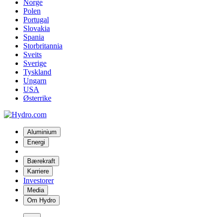
Norge
Polen
Portugal
Slovakia
Spania
Storbritannia
Sveits
Sverige
Tyskland
Ungarn
USA
Østerrike
Aluminium
Energi
Bærekraft
Karriere
Investorer
Media
Om Hydro