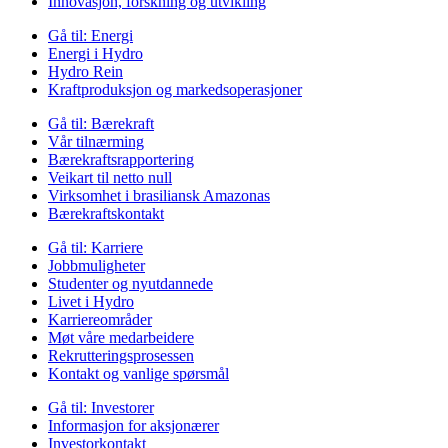
Innovasjon, forskning og utvikling
Gå til:
Energi
Energi i Hydro
Hydro Rein
Kraftproduksjon og markedsoperasjoner
Gå til:
Bærekraft
Vår tilnærming
Bærekraftsrapportering
Veikart til netto null
Virksomhet i brasiliansk Amazonas
Bærekraftskontakt
Gå til:
Karriere
Jobbmuligheter
Studenter og nyutdannede
Livet i Hydro
Karriereområder
Møt våre medarbeidere
Rekrutteringsprosessen
Kontakt og vanlige spørsmål
Gå til:
Investorer
Informasjon for aksjonærer
Investorkontakt