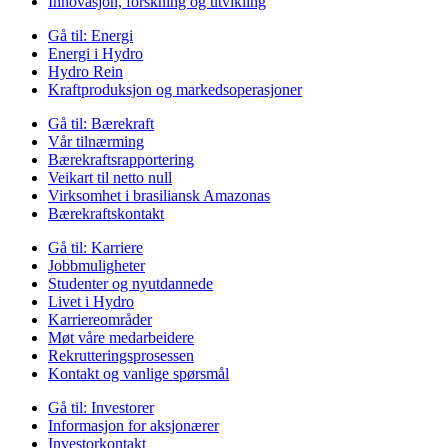
Innovasjon, forskning og utvikling
Gå til:
Energi
Energi i Hydro
Hydro Rein
Kraftproduksjon og markedsoperasjoner
Gå til:
Bærekraft
Vår tilnærming
Bærekraftsrapportering
Veikart til netto null
Virksomhet i brasiliansk Amazonas
Bærekraftskontakt
Gå til:
Karriere
Jobbmuligheter
Studenter og nyutdannede
Livet i Hydro
Karriereområder
Møt våre medarbeidere
Rekrutteringsprosessen
Kontakt og vanlige spørsmål
Gå til:
Investorer
Informasjon for aksjonærer
Investorkontakt