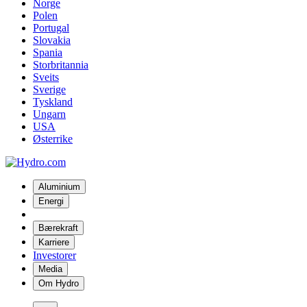
Norge
Polen
Portugal
Slovakia
Spania
Storbritannia
Sveits
Sverige
Tyskland
Ungarn
USA
Østerrike
Aluminium
Energi
Bærekraft
Karriere
Investorer
Media
Om Hydro