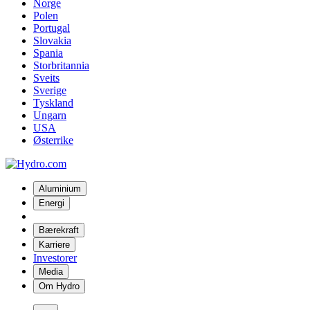
Norge
Polen
Portugal
Slovakia
Spania
Storbritannia
Sveits
Sverige
Tyskland
Ungarn
USA
Østerrike
Aluminium
Energi
Bærekraft
Karriere
Investorer
Media
Om Hydro