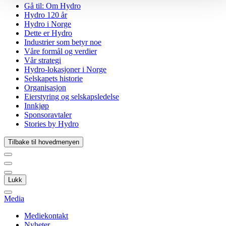
Gå til:
Om Hydro
Hydro 120 år
Hydro i Norge
Dette er Hydro
Industrier som betyr noe
Våre formål og verdier
Vår strategi
Hydro-lokasjoner i Norge
Selskapets historie
Organisasjon
Eierstyring og selskapsledelse
Innkjøp
Sponsoravtaler
Stories by Hydro
Tilbake til hovedmenyen
Lukk
Media
Mediekontakt
Nyheter