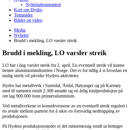
Nyhetsabonnement
Kort om Hydro
Temasider
Bilder og video
Media
Nyheter
Brudd i mekling, LO varsler streik
Brudd i mekling, LO varsler streik
LO har i dag varslet streik fra 2. april. En eventuell streik vil kunne
berøre aluminiumindustrien i Norge. Det er for tidlig å si hvordan en
mulig streik vil påvirke Hydros aktiviteter.
Hydro har metallverk i Sunndal, Årdal, Høyanger og på Karmøy
med til sammen rundt 2.300 ansatte og en årlig totalproduksjon på
om lag 900.000 tonn primæraluminium.
Ved metallverkene er konsekvensene av en eventuell streik regulert i
en avtale mellom partene for å sikre en forsvarlig nedtrapping av
produksjonen.
På Hydros produksjonssteder er det rutinemessig sendt ut betinget