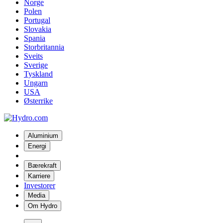
Norge
Polen
Portugal
Slovakia
Spania
Storbritannia
Sveits
Sverige
Tyskland
Ungarn
USA
Østerrike
Aluminium
Energi
Bærekraft
Karriere
Investorer
Media
Om Hydro