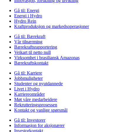
Innovasjon, forskning og utvikling
Gå til:
Energi
Energi i Hydro
Hydro Rein
Kraftproduksjon og markedsoperasjoner
Gå til:
Bærekraft
Vår tilnærming
Bærekraftsrapportering
Veikart til netto null
Virksomhet i brasiliansk Amazonas
Bærekraftskontakt
Gå til:
Karriere
Jobbmuligheter
Studenter og nyutdannede
Livet i Hydro
Karriereområder
Møt våre medarbeidere
Rekrutteringsprosessen
Kontakt og vanlige spørsmål
Gå til:
Investorer
Informasjon for aksjonærer
Investorkontakt