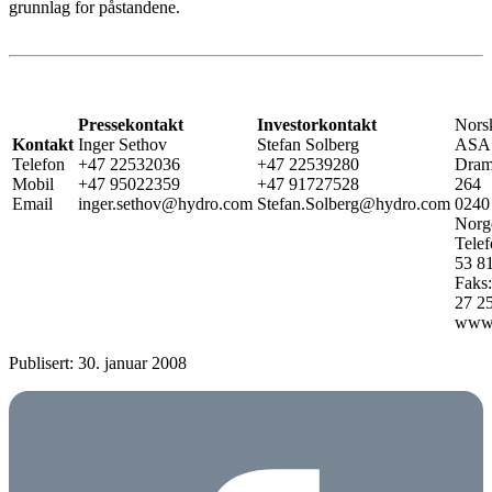
grunnlag for påstandene.
Pressekontakt
Investorkontakt
Nors
Kontakt
Inger Sethov
Stefan Solberg
ASA
Telefon
+47 22532036
+47 22539280
Dram
Mobil
+47 95022359
+47 91727528
264
Email
inger.sethov@hydro.com
Stefan.Solberg@hydro.com
0240
Norg
Telef
53 8
Faks
27 2
www.
Publisert: 30. januar 2008