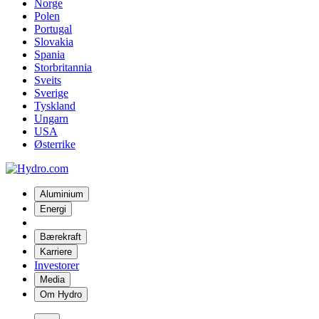
Norge
Polen
Portugal
Slovakia
Spania
Storbritannia
Sveits
Sverige
Tyskland
Ungarn
USA
Østerrike
Aluminium
Energi
Bærekraft
Karriere
Investorer
Media
Om Hydro