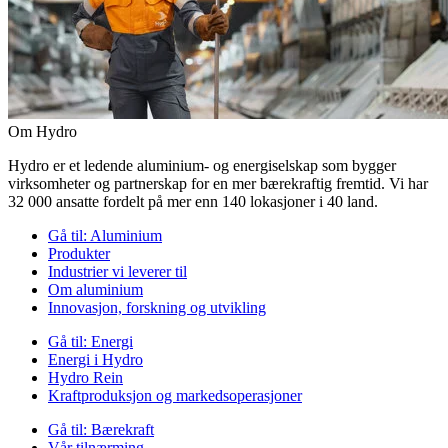
Om Hydro
Hydro er et ledende aluminium- og energiselskap som bygger
virksomheter og partnerskap for en mer bærekraftig fremtid. Vi har
32 000 ansatte fordelt på mer enn 140 lokasjoner i 40 land.
Gå til:
Aluminium
Produkter
Industrier vi leverer til
Om aluminium
Innovasjon, forskning og utvikling
Gå til:
Energi
Energi i Hydro
Hydro Rein
Kraftproduksjon og markedsoperasjoner
Gå til:
Bærekraft
Vår tilnærming