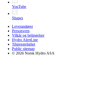
YouTube
Shapes
Leverandører
Personvern
Vilkår og betingelser
Hydro AlertLine
Tilgjengelighet
Public sitemap
© 2026 Norsk Hydro ASA