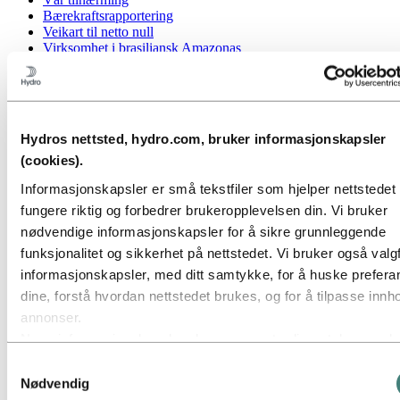
Bærekraftsrapportering
Veikart til netto null
Virksomhet i brasiliansk Amazonas
Bærekraftskontakt
Gå til:
Karriere
Jobbmuligheter
Studenter og nyutdannede
Hydros nettsted, hydro.com, bruker informasjonskapsler
Livet i Hydro
Karriereområder
(cookies).
Møt våre medarbeidere
Informasjonskapsler er små tekstfiler som hjelper nettstede
Rekrutteringsprosessen
Kontakt og vanlige spørsmål
fungere riktig og forbedrer brukeropplevelsen din. Vi bruker
nødvendige informasjonskapsler for å sikre grunnleggende
Gå til:
Investorer
funksjonalitet og sikkerhet på nettstedet. Vi bruker også valgf
Informasjon for aksjonærer
Investorkontakt
informasjonskapsler, med ditt samtykke, for å huske prefer
dine, forstå hvordan nettstedet brukes, og for å tilpasse innho
Gå til:
Media
Mediekontakt
annonser.
Nyheter
Noen informasjonskapsler plasseres av tredjepartsleverandø
Kort om Hydro
hvis verktøy vi bruker for sikkerhet, analyse eller annonserin
Temasider
Samtykkevalg
Bilder og video
Disse tredjepartene kan kombinere informasjon innhentet fra
Nødvendig