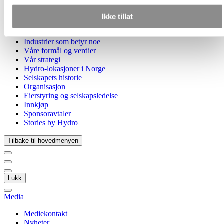
Gå til:
Om Hydro
Hydro 120 år
Ikke tillat
Hydro i Norge
Dette er Hydro
Industrier som betyr noe
Våre formål og verdier
Vår strategi
Hydro-lokasjoner i Norge
Selskapets historie
Organisasjon
Eierstyring og selskapsledelse
Innkjøp
Sponsoravtaler
Stories by Hydro
Tilbake til hovedmenyen
Lukk
Media
Mediekontakt
Nyheter