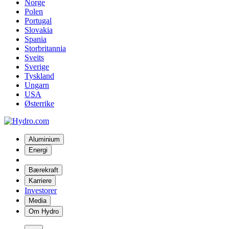
Norge
Polen
Portugal
Slovakia
Spania
Storbritannia
Sveits
Sverige
Tyskland
Ungarn
USA
Østerrike
Aluminium
Energi
Bærekraft
Karriere
Investorer
Media
Om Hydro