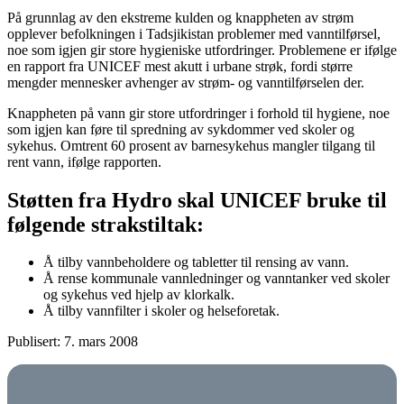
På grunnlag av den ekstreme kulden og knappheten av strøm
opplever befolkningen i Tadsjikistan problemer med vanntilførsel,
noe som igjen gir store hygieniske utfordringer. Problemene er ifølge
en rapport fra UNICEF mest akutt i urbane strøk, fordi større
mengder mennesker avhenger av strøm- og vanntilførselen der.
Knappheten på vann gir store utfordringer i forhold til hygiene, noe
som igjen kan føre til spredning av sykdommer ved skoler og
sykehus. Omtrent 60 prosent av barnesykehus mangler tilgang til
rent vann, ifølge rapporten.
Støtten fra Hydro skal UNICEF bruke til
følgende strakstiltak:
Å tilby vannbeholdere og tabletter til rensing av vann.
Å rense kommunale vannledninger og vanntanker ved skoler
og sykehus ved hjelp av klorkalk.
Å tilby vannfilter i skoler og helseforetak.
Publisert: 7. mars 2008