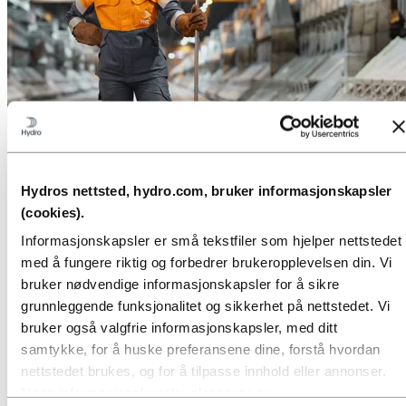
Om Hydro
Hydro er et ledende aluminium- og energiselskap som bygger
virksomheter og partnerskap for en mer bærekraftig fremtid. Vi har
32 000 ansatte fordelt på mer enn 140 lokasjoner i 40 land.
Hydros nettsted, hydro.com, bruker informasjonskapsler
(cookies).
Gå til:
Aluminium
Produkter
Informasjonskapsler er små tekstfiler som hjelper nettstedet
Industrier vi leverer til
med å fungere riktig og forbedrer brukeropplevelsen din. Vi
Om aluminium
Innovasjon, forskning og utvikling
bruker nødvendige informasjonskapsler for å sikre
grunnleggende funksjonalitet og sikkerhet på nettstedet. Vi
Gå til:
Energi
Energi i Hydro
bruker også valgfrie informasjonskapsler, med ditt
Hydro Rein
samtykke, for å huske preferansene dine, forstå hvordan
Kraftproduksjon og markedsoperasjoner
nettstedet brukes, og for å tilpasse innhold eller annonser.
Gå til:
Bærekraft
Noen informasjonskapsler plasseres av
Vår tilnærming