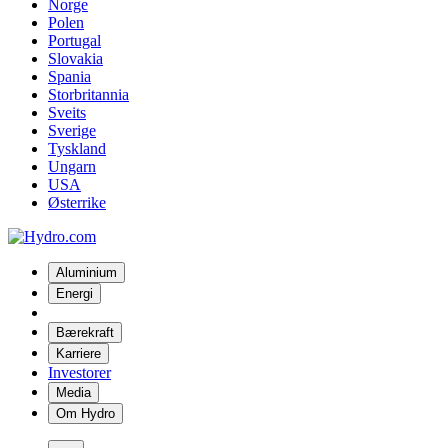
Norge
Polen
Portugal
Slovakia
Spania
Storbritannia
Sveits
Sverige
Tyskland
Ungarn
USA
Østerrike
Aluminium
Energi
Bærekraft
Karriere
Investorer
Media
Om Hydro