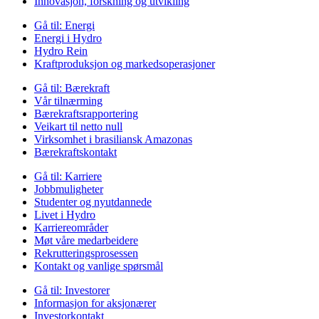
Innovasjon, forskning og utvikling
Gå til:
Energi
Energi i Hydro
Hydro Rein
Kraftproduksjon og markedsoperasjoner
Gå til:
Bærekraft
Vår tilnærming
Bærekraftsrapportering
Veikart til netto null
Virksomhet i brasiliansk Amazonas
Bærekraftskontakt
Gå til:
Karriere
Jobbmuligheter
Studenter og nyutdannede
Livet i Hydro
Karriereområder
Møt våre medarbeidere
Rekrutteringsprosessen
Kontakt og vanlige spørsmål
Gå til:
Investorer
Informasjon for aksjonærer
Investorkontakt