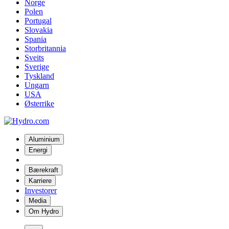
Norge
Polen
Portugal
Slovakia
Spania
Storbritannia
Sveits
Sverige
Tyskland
Ungarn
USA
Østerrike
Aluminium
Energi
Bærekraft
Karriere
Investorer
Media
Om Hydro