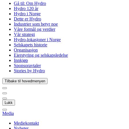
Gå til:
Om Hydro
Hydro 120 år
Hydro i Norge
Dette er Hydro
Industrier som betyr noe
Våre formål og verdier
Vår strategi
Hydro-lokasjoner i Norge
Selskapets historie
Organisasjon
Eierstyring og selskapsledelse
Innkjøp
Sponsoravtaler
Stories by Hydro
Tilbake til hovedmenyen
Lukk
Media
Mediekontakt
Nyheter