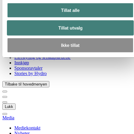
Gå til:
Om Hydro
Hydro 120 år
Tillat alle
Hydro i Norge
Dette er Hydro
Industrier som betyr noe
Tillat utvalg
Våre formål og verdier
Vår strategi
Hydro-lokasjoner i Norge
Ikke tillat
Selskapets historie
Organisasjon
Eierstyring og selskapsledelse
Innkjøp
Sponsoravtaler
Stories by Hydro
Tilbake til hovedmenyen
Lukk
Media
Mediekontakt
Nyheter