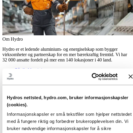
Om Hydro
Hydro er et ledende aluminium- og energiselskap som bygger
virksomheter og partnerskap for en mer bærekraftig fremtid. Vi har
32 000 ansatte fordelt på mer enn 140 lokasjoner i 40 land.
Gå til:
Aluminium
Produkter
Industrier vi leverer til
Om aluminium
Innovasjon, forskning og utvikling
Hydros nettsted, hydro.com, bruker informasjonskapsler
Gå til:
Energi
(cookies).
Energi i Hydro
Hydro Rein
Informasjonskapsler er små tekstfiler som hjelper nettstedet
Kraftproduksjon og markedsoperasjoner
med å fungere riktig og forbedrer brukeropplevelsen din. Vi
Gå til:
Bærekraft
bruker nødvendige informasjonskapsler for å sikre
Vår tilnærming