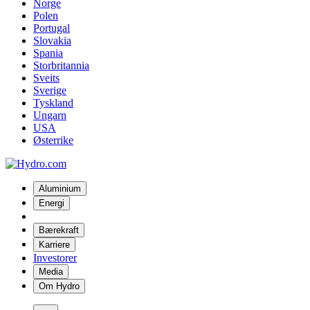
Norge
Polen
Portugal
Slovakia
Spania
Storbritannia
Sveits
Sverige
Tyskland
Ungarn
USA
Østerrike
Aluminium
Energi
Bærekraft
Karriere
Investorer
Media
Om Hydro