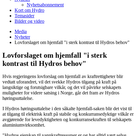
Nyhetsabonnement
Kort om Hydro
Temasider
Bilder og video
Media
Nyheter
Lovforslaget om hjemfall "i sterk kontrast til Hydros behov"
Lovforslaget om hjemfall "i sterk
kontrast til Hydros behov"
Hvis regjeringens lovforslag om hjemfall av kraftrettigheter blir
vedtatt uforandret, vil det svekke Hydros tilgang på kraft på
langsiktige og forutsigbare vilkår, og det vil påvirke selskapets
muligheter for videre satsing i Norge, går det fram av Hydros
høringsuttalelse.
I Hydros høringsuttalelse i den såkalte hjemfall-saken blir det vist til
at tilgang til elektrisk kraft på stabile og konkurransedyktige vilkår er
avgjørende for levedyktigheten og konkurransekraften til selskapets
aluminiumvirksomhet.
"Hydros eierskap til vannkraftressurser er og har alltid vært selve