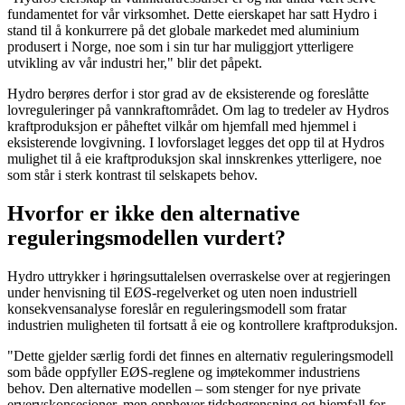
fundamentet for vår virksomhet. Dette eierskapet har satt Hydro i
stand til å konkurrere på det globale markedet med aluminium
produsert i Norge, noe som i sin tur har muliggjort ytterligere
utvikling av vår industri her," blir det påpekt.
Hydro berøres derfor i stor grad av de eksisterende og foreslåtte
lovreguleringer på vannkraftområdet. Om lag to tredeler av Hydros
kraftproduksjon er påheftet vilkår om hjemfall med hjemmel i
eksisterende lovgivning. I lovforslaget legges det opp til at Hydros
mulighet til å eie kraftproduksjon skal innskrenkes ytterligere, noe
som står i sterk kontrast til selskapets behov.
Hvorfor er ikke den alternative
reguleringsmodellen vurdert?
Hydro uttrykker i høringsuttalelsen overraskelse over at regjeringen
under henvisning til EØS-regelverket og uten noen industriell
konsekvensanalyse foreslår en reguleringsmodell som fratar
industrien muligheten til fortsatt å eie og kontrollere kraftproduksjon.
"Dette gjelder særlig fordi det finnes en alternativ reguleringsmodell
som både oppfyller EØS-reglene og imøtekommer industriens
behov. Den alternative modellen – som stenger for nye private
ervervskonsesjoner, men opphever tidsbegrensning og hjemfall for