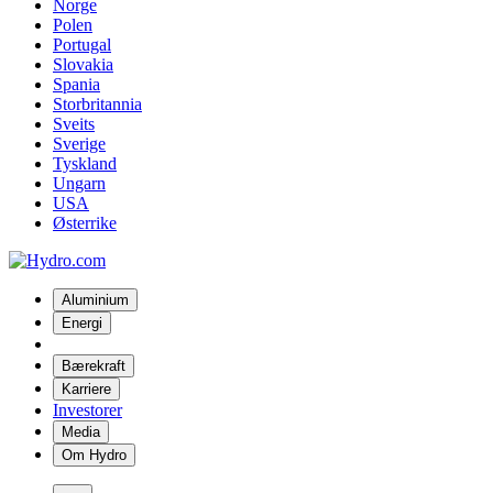
Norge
Polen
Portugal
Slovakia
Spania
Storbritannia
Sveits
Sverige
Tyskland
Ungarn
USA
Østerrike
Aluminium
Energi
Bærekraft
Karriere
Investorer
Media
Om Hydro