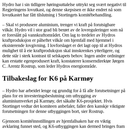
Hydro har i sin tidligere høringsuttalelse uttrykt seg svært negativt til
Regjeringens lovutkast, og denne skepsisen er ikke endret nå som
lovutkastet har fått tilslutning i Stortingets komitébehandling.
– Skal vi produsere aluminium, trenger vi kraft på forutsigbare
vilkår. Hydro vil i stor grad bli berørt av de lovreguleringer som nå
er foreslått på vannkraftområdet. Om lag to tredeler av Hydros
kraftproduksjon er påheftet vilkår om hjemfall med hjemmel i
eksisterende lovgivning. I lovforslaget er det lagt opp til at Hydros
mulighet til å eie kraftproduksjon skal innskrenkes ytterligere, og
dette står i sterk kontrast til selskapets behov. Ingen andre ordninger
kan erstatte egenprodusert kraft, konstaterer konserndirektør Jørgen
C. Arentz Rostrup, som leder Hydros energiområde.
Tilbakeslag for K6 på Karmøy
– Hydro har arbeidet lenge og grundig for å få alle forutsetninger på
plass for en investeringsbeslutning om utbygging av
aluminiumverket på Karmøy, det såkalte K6-prosjektet. Hvis
Stortinget vedtar det komiteen anbefaler, faller den kanskje viktigste
forutsetningen for denne utbyggingen bort, sier Rostrup.
Gjennom komitéinnstillingen av hjemfallsaken har en viktig
avklaring funnet sted, og K6-utbyggingen kan dermed bringes fram