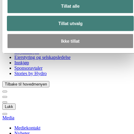
Gå til:
Om Hydro
Tillat alle
Hydro 120 år
Hydro i Norge
Dette er Hydro
Tillat utvalg
Industrier som betyr noe
Våre formål og verdier
Vår strategi
Ikke tillat
Hydro-lokasjoner i Norge
Selskapets historie
Organisasjon
Eierstyring og selskapsledelse
Innkjøp
Sponsoravtaler
Stories by Hydro
Tilbake til hovedmenyen
Lukk
Media
Mediekontakt
Nyheter