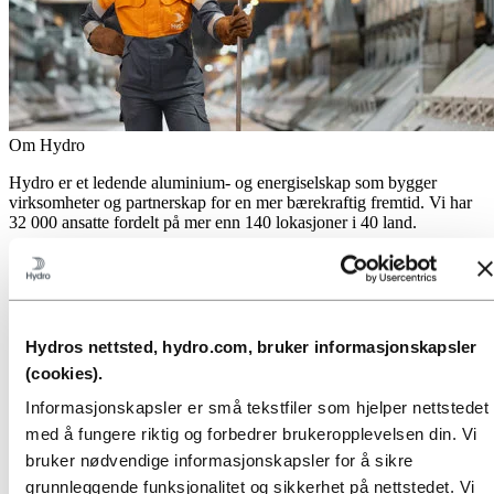
Om Hydro
Hydro er et ledende aluminium- og energiselskap som bygger
virksomheter og partnerskap for en mer bærekraftig fremtid. Vi har
32 000 ansatte fordelt på mer enn 140 lokasjoner i 40 land.
Gå til:
Aluminium
Produkter
Industrier vi leverer til
Om aluminium
Innovasjon, forskning og utvikling
Hydros nettsted, hydro.com, bruker informasjonskapsler
(cookies).
Gå til:
Energi
Energi i Hydro
Informasjonskapsler er små tekstfiler som hjelper nettstedet
Hydro Rein
med å fungere riktig og forbedrer brukeropplevelsen din. Vi
Kraftproduksjon og markedsoperasjoner
bruker nødvendige informasjonskapsler for å sikre
Gå til:
Bærekraft
grunnleggende funksjonalitet og sikkerhet på nettstedet. Vi
Vår tilnærming