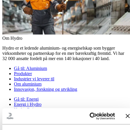
Om Hydro
Hydro er et ledende aluminium- og energiselskap som bygger
virksomheter og partnerskap for en mer bærekraftig fremtid. Vi har
32 000 ansatte fordelt på mer enn 140 lokasjoner i 40 land.
Gå til:
Aluminium
Produkter
Industrier vi leverer til
Om aluminium
Innovasjon, forskning og utvikling
Gå til:
Energi
Energi i Hydro
Hydro Rein
Kraftproduksjon og markedsoperasjoner
Gå til:
Bærekraft
Vår tilnærming