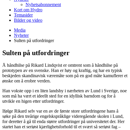
Nyhetsabonnement
Kort om Hydro
Temasider
Bilder og video
Media
Nyheter
Sulten på utfordringer
Sulten på utfordringer
Å håndhilse på Rikard Lindqvist er omtrent som å håndhilse på
prototypen av en svenske. Han er høy og kraftig, og har en typisk
beskjeden skandinavisk væremåte som på en god måte kamuflerer et
ønske om å erobre verden.
Han vokste opp i en liten landsby i nærheten av Lund i Sverige, noe
som må ha vært et ideellt sted for en idyllisk barndom og for å
utvikle en higen etter utfordringer.
Ifølge Rikard selv var en av de første store utfordringene hans å
søke på den treårige engelskspråklige videregående skolen i Lund,
for deretter å gå til enda større utfordringer på universitetet der. Her
startet han et seriøst kjærlighetsforhold til et svært så seriøst fag –