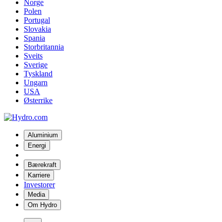
Norge
Polen
Portugal
Slovakia
Spania
Storbritannia
Sveits
Sverige
Tyskland
Ungarn
USA
Østerrike
Aluminium
Energi
Bærekraft
Karriere
Investorer
Media
Om Hydro