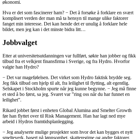
økonomi.
Hva er det som fascinerer ham? − Det å forsøke å forklare en svært
komplisert verden der man må ta hensyn til mange ulike faktorer
fanget min interesse. Det kan hende det er unulig å forklare hele
bildet, men jeg kan i det minste bidra litt…
Jobbvalget
Etter at universitetsutdanningen var fullført, søkte han jobber og fikk
tilbud fra et velkjent finansfirma i Sverige, og fra Hydro. Hvorfor
valgte han Hydro?
− Det var magefølelsen. Det virket som Hydro faktisk brydde seg.
Jeg fikk tilbud om hjelp til alt, fra leilighet til flytting, alt egentlig.
Selskapet i Stockholm spurte når jeg kunne begynne. − Jeg må finne
et sted å bo først, sa jeg. Svaret var ”ring oss når du har funnet en
leilighet”.
Rikard jobbet først i enheten Global Alumina and Smelter Growth
før han flyttet over til Risk Management. Han har lagt ned mye
arbeid i Hydros framtidsplanlegging.
− Jeg analyserte mulige prosjekter som hvor det kan bygges et nytt
smelteverk, basert på lønnsomhet, skatteregime og andre faktorer.