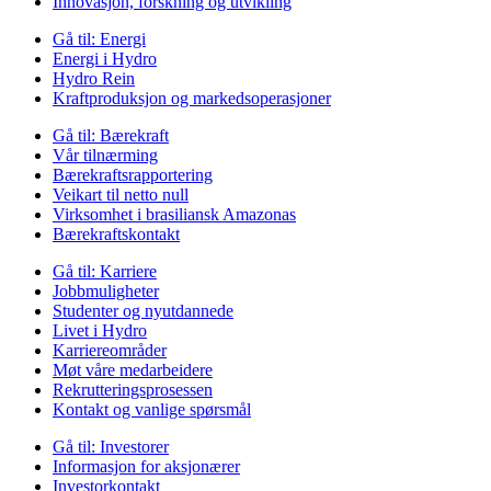
Innovasjon, forskning og utvikling
Gå til:
Energi
Energi i Hydro
Hydro Rein
Kraftproduksjon og markedsoperasjoner
Gå til:
Bærekraft
Vår tilnærming
Bærekraftsrapportering
Veikart til netto null
Virksomhet i brasiliansk Amazonas
Bærekraftskontakt
Gå til:
Karriere
Jobbmuligheter
Studenter og nyutdannede
Livet i Hydro
Karriereområder
Møt våre medarbeidere
Rekrutteringsprosessen
Kontakt og vanlige spørsmål
Gå til:
Investorer
Informasjon for aksjonærer
Investorkontakt