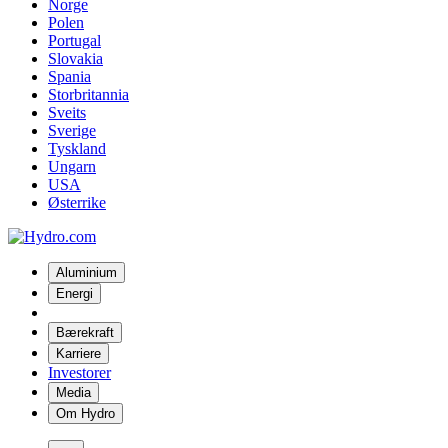
Norge
Polen
Portugal
Slovakia
Spania
Storbritannia
Sveits
Sverige
Tyskland
Ungarn
USA
Østerrike
Aluminium
Energi
Bærekraft
Karriere
Investorer
Media
Om Hydro