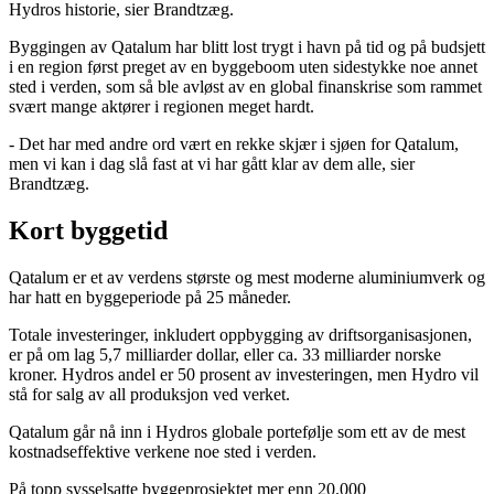
Hydros historie, sier Brandtzæg.
Byggingen av Qatalum har blitt lost trygt i havn på tid og på budsjett
i en region først preget av en byggeboom uten sidestykke noe annet
sted i verden, som så ble avløst av en global finanskrise som rammet
svært mange aktører i regionen meget hardt.
- Det har med andre ord vært en rekke skjær i sjøen for Qatalum,
men vi kan i dag slå fast at vi har gått klar av dem alle, sier
Brandtzæg.
Kort byggetid
Qatalum er et av verdens største og mest moderne aluminiumverk og
har hatt en byggeperiode på 25 måneder.
Totale investeringer, inkludert oppbygging av driftsorganisasjonen,
er på om lag 5,7 milliarder dollar, eller ca. 33 milliarder norske
kroner. Hydros andel er 50 prosent av investeringen, men Hydro vil
stå for salg av all produksjon ved verket.
Qatalum går nå inn i Hydros globale portefølje som ett av de mest
kostnadseffektive verkene noe sted i verden.
På topp sysselsatte byggeprosjektet mer enn 20.000