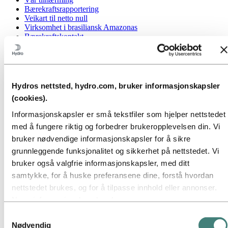
Bærekraftsrapportering
Veikart til netto null
Virksomhet i brasiliansk Amazonas
Bærekraftskontakt
Gå til:
Karriere
Jobbmuligheter
Studenter og nyutdannede
Livet i Hydro
Hydros nettsted, hydro.com, bruker informasjonskapsler
Karriereområder
(cookies).
Møt våre medarbeidere
Rekrutteringsprosessen
Informasjonskapsler er små tekstfiler som hjelper nettstedet
Kontakt og vanlige spørsmål
med å fungere riktig og forbedrer brukeropplevelsen din. Vi
Gå til:
Investorer
bruker nødvendige informasjonskapsler for å sikre
Informasjon for aksjonærer
grunnleggende funksjonalitet og sikkerhet på nettstedet. Vi
Investorkontakt
bruker også valgfrie informasjonskapsler, med ditt
Gå til:
Media
samtykke, for å huske preferansene dine, forstå hvordan
Mediekontakt
nettstedet brukes, og for å tilpasse innhold eller annonser.
Nyheter
Kort om Hydro
Noen informasjonskapsler plasseres av
Temasider
tredjepartsleverandører hvis verktøy vi bruker for sikkerhet,
Samtykkevalg
Bilder og video
analyse eller annonsering. Disse tredjepartene kan
Nødvendig