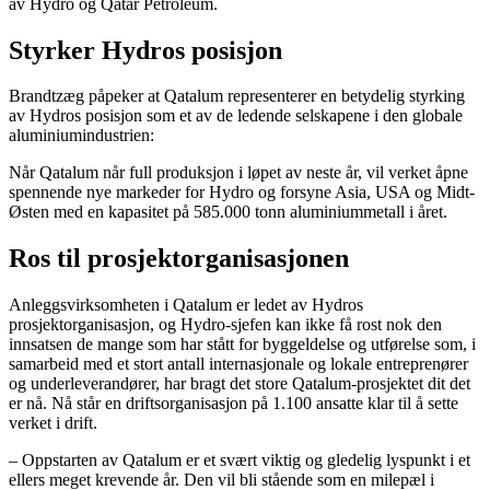
av Hydro og Qatar Petroleum.
Styrker Hydros posisjon
Brandtzæg påpeker at Qatalum representerer en betydelig styrking
av Hydros posisjon som et av de ledende selskapene i den globale
aluminiumindustrien:
Når Qatalum når full produksjon i løpet av neste år, vil verket åpne
spennende nye markeder for Hydro og forsyne Asia, USA og Midt-
Østen med en kapasitet på 585.000 tonn aluminiummetall i året.
Ros til prosjektorganisasjonen
Anleggsvirksomheten i Qatalum er ledet av Hydros
prosjektorganisasjon, og Hydro-sjefen kan ikke få rost nok den
innsatsen de mange som har stått for byggeldelse og utførelse som, i
samarbeid med et stort antall internasjonale og lokale entreprenører
og underleverandører, har bragt det store Qatalum-prosjektet dit det
er nå. Nå står en driftsorganisasjon på 1.100 ansatte klar til å sette
verket i drift.
– Oppstarten av Qatalum er et svært viktig og gledelig lyspunkt i et
ellers meget krevende år. Den vil bli stående som en milepæl i