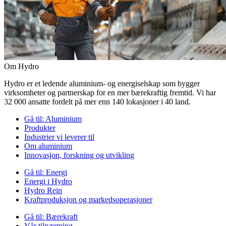
Om Hydro
Hydro er et ledende aluminium- og energiselskap som bygger
virksomheter og partnerskap for en mer bærekraftig fremtid. Vi har
32 000 ansatte fordelt på mer enn 140 lokasjoner i 40 land.
Gå til:
Aluminium
Produkter
Industrier vi leverer til
Om aluminium
Innovasjon, forskning og utvikling
Gå til:
Energi
Energi i Hydro
Hydro Rein
Kraftproduksjon og markedsoperasjoner
Gå til:
Bærekraft
Vår tilnærming