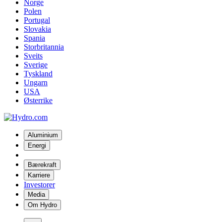
Norge
Polen
Portugal
Slovakia
Spania
Storbritannia
Sveits
Sverige
Tyskland
Ungarn
USA
Østerrike
Aluminium
Energi
Bærekraft
Karriere
Investorer
Media
Om Hydro