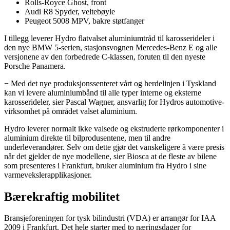
Rolls-Royce Ghost, front
Audi R8 Spyder, veltebøyle
Peugeot 5008 MPV, bakre støtfanger
I tillegg leverer Hydro flatvalset aluminiumtråd til karosserideler i
den nye BMW 5-serien, stasjonsvognen Mercedes-Benz E og alle
versjonene av den forbedrede C-klassen, foruten til den nyeste
Porsche Panamera.
− Med det nye produksjonssenteret vårt og herdelinjen i Tyskland
kan vi levere aluminiumbånd til alle typer interne og eksterne
karosserideler, sier Pascal Wagner, ansvarlig for Hydros automotive-
virksomhet på området valset aluminium.
Hydro leverer normalt ikke valsede og ekstruderte rørkomponenter i
aluminium direkte til bilprodusentene, men til andre
underleverandører. Selv om dette gjør det vanskeligere å være presis
når det gjelder de nye modellene, sier Biosca at de fleste av bilene
som presenteres i Frankfurt, bruker aluminium fra Hydro i sine
varmevekslerapplikasjoner.
Bærekraftig mobilitet
Bransjeforeningen for tysk bilindustri (VDA) er arrangør for IAA
2009 i Frankfurt. Det hele starter med to næringsdager for