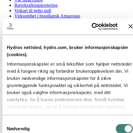
Bærekraftsrapportering
Veikart til netto null
Virksomhet i brasiliansk Amazonas
Bærekraftskontakt
Gå til:
Karriere
Jobbmuligheter
Studenter og nyutdannede
Hydros nettsted, hydro.com, bruker informasjonskapsler
Livet i Hydro
Karriereområder
(cookies).
Møt våre medarbeidere
Rekrutteringsprosessen
Informasjonskapsler er små tekstfiler som hjelper nettstedet
Kontakt og vanlige spørsmål
med å fungere riktig og forbedrer brukeropplevelsen din. Vi
bruker nødvendige informasjonskapsler for å sikre
Gå til:
Investorer
Informasjon for aksjonærer
grunnleggende funksjonalitet og sikkerhet på nettstedet. Vi
Investorkontakt
bruker også valgfrie informasjonskapsler, med ditt
samtykke, for å huske preferansene dine, forstå hvordan
Gå til:
Media
Mediekontakt
nettstedet brukes, og for å tilpasse innhold eller annonser.
Nyheter
Noen informasjonskapsler plasseres av
Kort om Hydro
tredjepartsleverandører hvis verktøy vi bruker for sikkerhet,
Temasider
Samtykkevalg
Bilder og video
analyse eller annonsering. Disse tredjepartene kan
Nødvendig