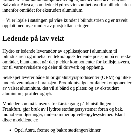
Salvador Biosca, som leder Hydros virksomhet overfor bilindustrien
innenfor området for ekstrudert aluminium.
– Vi er lojale i satsingen på våre kunder i bilindustrien og er travelt
opptatt med nye runder av prosjektlanseringer.
Ledende på lav vekt
Hydro er ledende leverandør av applikasjoner i aluminium til
bilindustrien og innehar en teknologisk ledende posisjon på en rekke
områder, blant annet når det gjelder komponenter for kollisjonsvern,
rør til varmevekslere og deler til drivverk og oppheng.
Selskapet leverer både til originalutstyrsprodusenter (OEM) og ulike
underleverandører i bransjen. Produktutvalget omfatter komponenter
av valset aluminium, det vil si bånd og plater, og av ekstrudert
aluminium, profiler og rør.
Modeller som nå lanseres for første gang på bilutstillingen i
Frankfurt, gjør bruk av Hydros støtfangersystemer foran og bak,
monobeam-løsninger, underrammer og veltebøylesystemer. Blant
disse modellene er:
Opel Astra, fremre og bakre støtfangerskinner