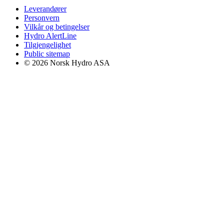
Leverandører
Personvern
Vilkår og betingelser
Hydro AlertLine
Tilgjengelighet
Public sitemap
© 2026 Norsk Hydro ASA