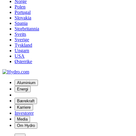
Norge
Polen
Portugal
Slovakia
Spania
Storbritannia
Sveits
Sverige
Tyskland
Ungarn
USA
Østerrike
Aluminium
Energi
Bærekraft
Karriere
Investorer
Media
Om Hydro