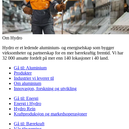
Om Hydro
Hydro er et ledende aluminium- og energiselskap som bygger
virksomheter og partnerskap for en mer bærekraftig fremtid. Vi har
32 000 ansatte fordelt på mer enn 140 lokasjoner i 40 land.
Gå til:
Aluminium
Produkter
Industrier vi leverer til
Om aluminium
Innovasjon, forskning og utvikling
Gå til:
Energi
Energi i Hydro
Hydro Rein
Kraftproduksjon og markedsoperasjoner
Gå til:
Bærekraft
Vår tilnærming