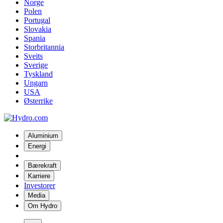
Norge
Polen
Portugal
Slovakia
Spania
Storbritannia
Sveits
Sverige
Tyskland
Ungarn
USA
Østerrike
Aluminium
Energi
Bærekraft
Karriere
Investorer
Media
Om Hydro