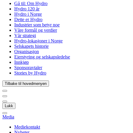
Gå til:
Om Hydro
Hydro 120 år
Hydro i Norge
Dette er Hydro
Industrier som betyr noe
Våre formål og verdier
Vår strategi
Hydro-lokasjoner i Norge
Selskapets historie
Organisasjon
Eierstyring og selskapsledelse
Innkjøp
Sponsoravtaler
Stories by Hydro
Tilbake til hovedmenyen
Lukk
Media
Mediekontakt
Nyheter