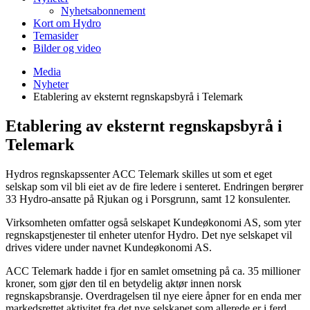
Nyhetsabonnement
Kort om Hydro
Temasider
Bilder og video
Media
Nyheter
Etablering av eksternt regnskapsbyrå i Telemark
Etablering av eksternt regnskapsbyrå i
Telemark
Hydros regnskapssenter ACC Telemark skilles ut som et eget
selskap som vil bli eiet av de fire ledere i senteret. Endringen berører
33 Hydro-ansatte på Rjukan og i Porsgrunn, samt 12 konsulenter.
Virksomheten omfatter også selskapet Kundeøkonomi AS, som yter
regnskapstjenester til enheter utenfor Hydro. Det nye selskapet vil
drives videre under navnet Kundeøkonomi AS.
ACC Telemark hadde i fjor en samlet omsetning på ca. 35 millioner
kroner, som gjør den til en betydelig aktør innen norsk
regnskapsbransje. Overdragelsen til nye eiere åpner for en enda mer
markedsrettet aktivitet fra det nye selskapet som allerede er i ferd