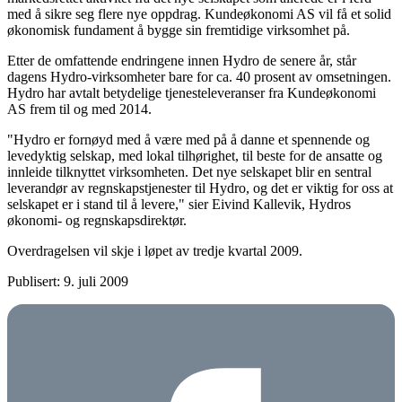
med å sikre seg flere nye oppdrag. Kundeøkonomi AS vil få et solid
økonomisk fundament å bygge sin fremtidige virksomhet på.
Etter de omfattende endringene innen Hydro de senere år, står
dagens Hydro-virksomheter bare for ca. 40 prosent av omsetningen.
Hydro har avtalt betydelige tjenesteleveranser fra Kundeøkonomi
AS frem til og med 2014.
"Hydro er fornøyd med å være med på å danne et spennende og
levedyktig selskap, med lokal tilhørighet, til beste for de ansatte og
innleide tilknyttet virksomheten. Det nye selskapet blir en sentral
leverandør av regnskapstjenester til Hydro, og det er viktig for oss at
selskapet er i stand til å levere," sier Eivind Kallevik, Hydros
økonomi- og regnskapsdirektør.
Overdragelsen vil skje i løpet av tredje kvartal 2009.
Publisert: 9. juli 2009