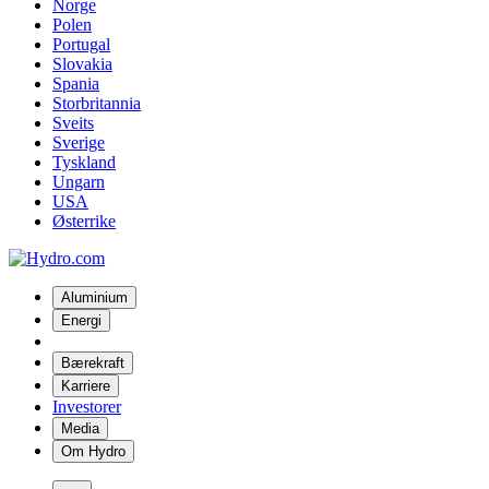
Norge
Polen
Portugal
Slovakia
Spania
Storbritannia
Sveits
Sverige
Tyskland
Ungarn
USA
Østerrike
Aluminium
Energi
Bærekraft
Karriere
Investorer
Media
Om Hydro