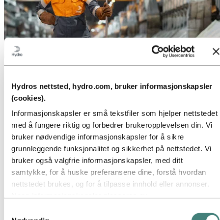
Om Hydro
Hydro er et ledende aluminium- og energiselskap som bygger
Hydros nettsted, hydro.com, bruker informasjonskapsler
virksomheter og partnerskap for en mer bærekraftig fremtid. Vi har
(cookies).
32 000 ansatte fordelt på mer enn 140 lokasjoner i 40 land.
Informasjonskapsler er små tekstfiler som hjelper nettstedet
Gå til:
Aluminium
Produkter
med å fungere riktig og forbedrer brukeropplevelsen din. Vi
Industrier vi leverer til
bruker nødvendige informasjonskapsler for å sikre
Om aluminium
grunnleggende funksjonalitet og sikkerhet på nettstedet. Vi
Innovasjon, forskning og utvikling
bruker også valgfrie informasjonskapsler, med ditt
Gå til:
Energi
samtykke, for å huske preferansene dine, forstå hvordan
Energi i Hydro
nettstedet brukes, og for å tilpasse innhold eller annonser.
Hydro Rein
Kraftproduksjon og markedsoperasjoner
Noen informasjonskapsler plasseres av
tredjepartsleverandører hvis verktøy vi bruker for sikkerhet,
Samtykkevalg
Gå til:
Bærekraft
analyse eller annonsering. Disse tredjepartene kan
Vår tilnærming