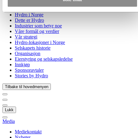
Gå til:
Om Hydro
Hydro 120 år
Hydro i Norge
Dette er Hydro
Industrier som betyr noe
Våre formål og verdier
Vår strategi
Hydro-lokasjoner i Norge
Selskapets historie
Organisasjon
Eierstyring og selskapsledelse
Innkjøp
Sponsoravtaler
Stories by Hydro
Tilbake til hovedmenyen
Lukk
Media
Mediekontakt
Nyheter