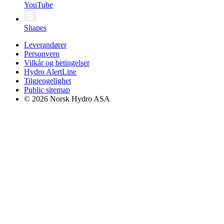
YouTube
Shapes
Leverandører
Personvern
Vilkår og betingelser
Hydro AlertLine
Tilgjengelighet
Public sitemap
© 2026 Norsk Hydro ASA