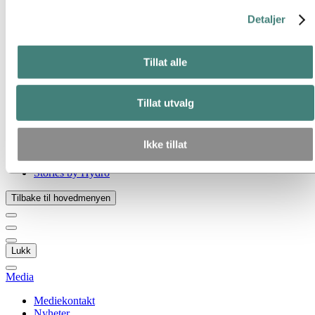
Gå til:
Om Hydro
Detaljer
Hydro 120 år
Hydro i Norge
Dette er Hydro
Industrier som betyr noe
Tillat alle
Våre formål og verdier
Vår strategi
Hydro-lokasjoner i Norge
Tillat utvalg
Selskapets historie
Organisasjon
Eierstyring og selskapsledelse
Ikke tillat
Innkjøp
Sponsoravtaler
Stories by Hydro
Tilbake til hovedmenyen
Lukk
Media
Mediekontakt
Nyheter