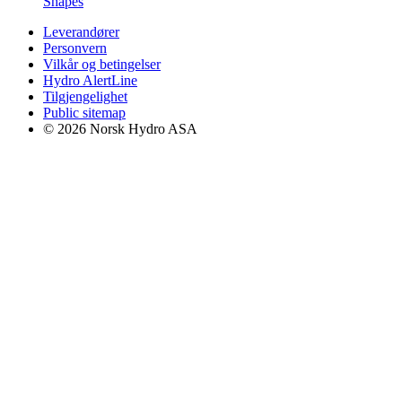
Shapes
Leverandører
Personvern
Vilkår og betingelser
Hydro AlertLine
Tilgjengelighet
Public sitemap
© 2026 Norsk Hydro ASA