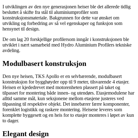
I utviklingen av den nye generasjonen heiser ble det allerede tidlig
besluttet å skifte fra stål til aluminiumprofiler som
konstruksjonsmateriale. Bakgrunnen for dette var ønsket om
utvikling og forbedring av så vel egenskaper og funksjon som
hensynet til design.
De om lag 20 forskjellige profilersom inngår i konstruksjonen ble
utviklet i nært samarbeid med Hydro Aluminium Profilers tekniske
avdeling.
Modulbasert konstruksjon
Den nye heisen, TKS Apollo er en selvbærende, modulbasert
konstruksjon for bygghøyder opp til 9 meter, tilsvarende 4 etasjer.
Heisen er kjededrevet med motorenheten plassert på taket og
tilpasset for montering både innen- og utendørs. Etasjemodulene har
alltid samme mål, kun seksjonene mellom etasjene justeres ved
tilpasning til respektive objekt. Det innebærer færre komponenter,
forenklet logistikk og raskere montering. Heisene leveres som
komplette byggesett og en heis for to etasjer monteres i løpet av kun
to dager.
Elegant design