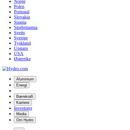
Norge
Polen
Portugal
Slovakia
Spania
Storbritannia
Sveits
Sverige
Tyskland
Ungarn
USA
Østerrike
Aluminium
Energi
Bærekraft
Karriere
Investorer
Media
Om Hydro