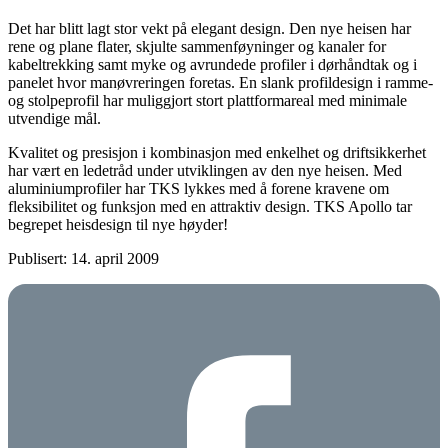
Det har blitt lagt stor vekt på elegant design. Den nye heisen har
rene og plane flater, skjulte sammenføyninger og kanaler for
kabeltrekking samt myke og avrundede profiler i dørhåndtak og i
panelet hvor manøvreringen foretas. En slank profildesign i ramme-
og stolpeprofil har muliggjort stort plattformareal med minimale
utvendige mål.
Kvalitet og presisjon i kombinasjon med enkelhet og driftsikkerhet
har vært en ledetråd under utviklingen av den nye heisen. Med
aluminiumprofiler har TKS lykkes med å forene kravene om
fleksibilitet og funksjon med en attraktiv design. TKS Apollo tar
begrepet heisdesign til nye høyder!
Publisert: 14. april 2009