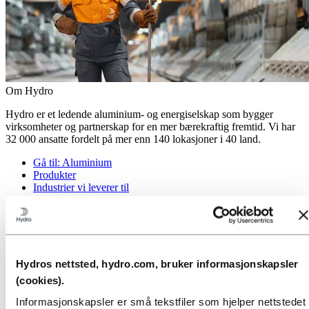
Om Hydro
Hydro er et ledende aluminium- og energiselskap som bygger
virksomheter og partnerskap for en mer bærekraftig fremtid. Vi har
32 000 ansatte fordelt på mer enn 140 lokasjoner i 40 land.
Gå til:
Aluminium
Produkter
Industrier vi leverer til
Om aluminium
Innovasjon, forskning og utvikling
Gå til:
Energi
Energi i Hydro
Hydro Rein
Hydros nettsted, hydro.com, bruker informasjonskapsler
Kraftproduksjon og markedsoperasjoner
(cookies).
Gå til:
Bærekraft
Informasjonskapsler er små tekstfiler som hjelper nettstedet
Vår tilnærming