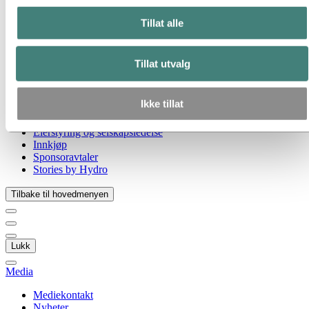
Gå til:
Om Hydro
Hydro 120 år
Tillat alle
Hydro i Norge
Dette er Hydro
Industrier som betyr noe
Tillat utvalg
Våre formål og verdier
Vår strategi
Hydro-lokasjoner i Norge
Ikke tillat
Selskapets historie
Organisasjon
Eierstyring og selskapsledelse
Innkjøp
Sponsoravtaler
Stories by Hydro
Tilbake til hovedmenyen
Lukk
Media
Mediekontakt
Nyheter