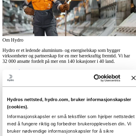
Om Hydro
Hydro er et ledende aluminium- og energiselskap som bygger
virksomheter og partnerskap for en mer bærekraftig fremtid. Vi har
32 000 ansatte fordelt på mer enn 140 lokasjoner i 40 land.
Gå til:
Aluminium
Produkter
Industrier vi leverer til
Om aluminium
Innovasjon, forskning og utvikling
Hydros nettsted, hydro.com, bruker informasjonskapsler
Gå til:
Energi
(cookies).
Energi i Hydro
Hydro Rein
Informasjonskapsler er små tekstfiler som hjelper nettstedet
Kraftproduksjon og markedsoperasjoner
med å fungere riktig og forbedrer brukeropplevelsen din. Vi
Gå til:
Bærekraft
bruker nødvendige informasjonskapsler for å sikre
Vår tilnærming