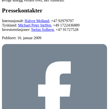
øvrige anlegg verden over, sier Aasheim.
Pressekontakter
Internasjonalt:
Halvor Molland
, +47 92979797
Tyskland:
Michael Peter Steffen
, +49 1722436889
Investorrelasjoner:
Stefan Solberg
, +47 91727528
Publisert: 16. januar 2009