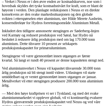
– Verket i Neuss er i den øvre enden av kostnadskurven, noe som i
hovedsak skyldes det tyske kostnadsnivået for kraft, som er blant de
høyeste i verden. Den planlagte reduksjonen i Neuss er en direkte
konsekvens av den svake markedssituasjonen og den globale
svikten i etterspørselen etter aluminium, sier Hilde Merete Aasheim,
konserndirektør for Hydros forretningsområde Aluminium Metall.
Inkludert den tidligere annonserte stengingen av Søderberg-linjen
ved Karmøy og redusert produksjon ved Søral, har Hydro nå
besluttet å redusere årlig produksjon med om lag 170.000 tonn
aluminium. Dette tilsvarer 10 prosent av selskapets
produksjonskapasitet for primæraluminium.
Stengingene vil være gjennomført innen utgangen av første
kvartal. Så langt er rundt 40 prosent av denne kapasiteten stengt ned.
Ved aluminiumverket i Neuss vil kapasitet tilsvarende 30.000 tonn
årlig produksjon nå bli stengt inntil videre. Utfasingen vil starte
umiddelbart og er ventet gjennomført innen utgangen av januar.
Metallverket vil etter stengingen produsere 200.000 tonn aluminium
årlig.
— Med den høye kraftprisen vi ser i Tyskland, og med det svake
aluminiummarkedet vi opplever globalt, vil vi kontinuerlig evaluere
Hydros gjenværende produksjonskapasitet ved Neuss og ved våre