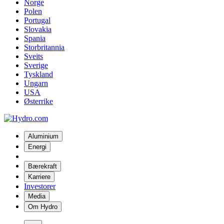
Norge
Polen
Portugal
Slovakia
Spania
Storbritannia
Sveits
Sverige
Tyskland
Ungarn
USA
Østerrike
Aluminium
Energi
Bærekraft
Karriere
Investorer
Media
Om Hydro